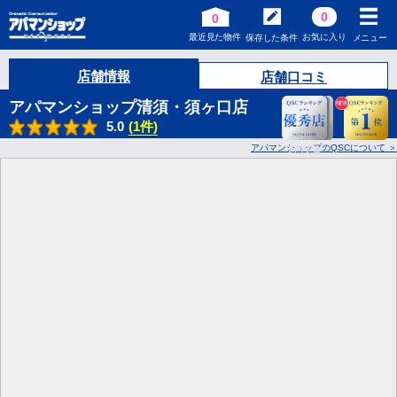
0
0
最近見た物件
お気に入り
保存した条件
メニュー
店舗情報
店舗口コミ
アパマンショップ清須・須ヶ口店
5.0
(1件)
アパマンショップのQSCについて
2
回受賞!