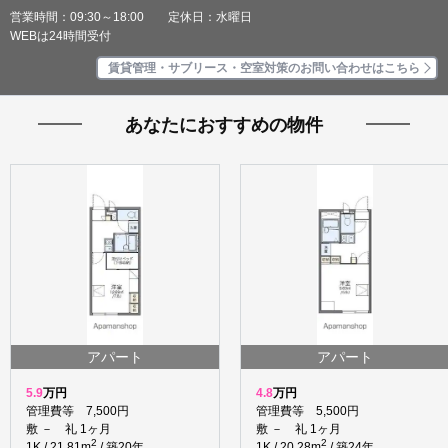
営業時間：09:30～18:00 定休日：水曜日
WEBは24時間受付
賃貸管理・サブリース・空室対策のお問い合わせはこちら
あなたにおすすめの物件
アパート
アパート
5.9
万円
4.8
万円
管理費等 7,500円
管理費等 5,500円
敷 － 礼 1ヶ月
敷 － 礼 1ヶ月
2
2
1K / 21.81m
/ 築20年
1K / 20.28m
/ 築24年