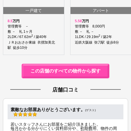
一戸建て
アパート
8.5
万円
5.58
万円
管理費等 －
管理費等 8,000円
敷 － 礼 1ヶ月
敷 － 礼 －
2
2
2LDK / 67.62m
/ 築40年
1LDK / 29.19m
/ 築2年
ＪＲおおさか東線 衣摺加美北
近鉄大阪線 弥刀駅 徒歩8分
駅 徒歩10分
この店舗のすべての物件から探す
店舗口コミ
素敵なお部屋ありがとうございます。
(ゲスト)
若いスタッフさんにお部屋をご紹介頂きました。
毎月かかる分かりにくい賃料部分や、初期費用、物件の周