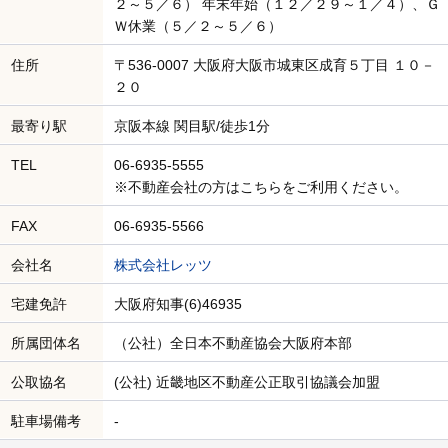
２～５／６） 年末年始（１２／２９～１／４）、Ｇ
Ｗ休業（５／２～５／６）
住所
〒536-0007 大阪府大阪市城東区成育５丁目 １０－
２０
最寄り駅
京阪本線 関目駅/徒歩1分
TEL
06-6935-5555
※不動産会社の方はこちらをご利用ください。
FAX
06-6935-5566
会社名
株式会社レッツ
宅建免許
大阪府知事(6)46935
所属団体名
（公社）全日本不動産協会大阪府本部
公取協名
(公社) 近畿地区不動産公正取引協議会加盟
駐車場備考
-