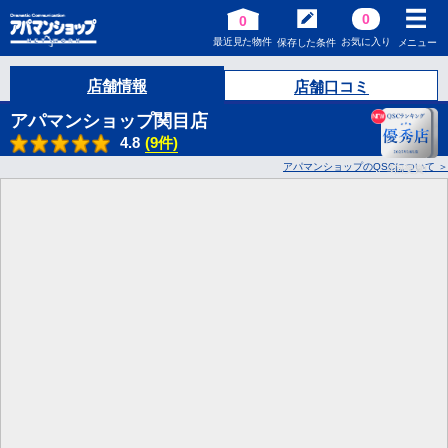
0
0
最近見た物件
お気に入り
保存した条件
メニュー
店舗情報
店舗口コミ
アパマンショップ関目店
4.8
(9件)
アパマンショップのQSCについて
4
回受賞!