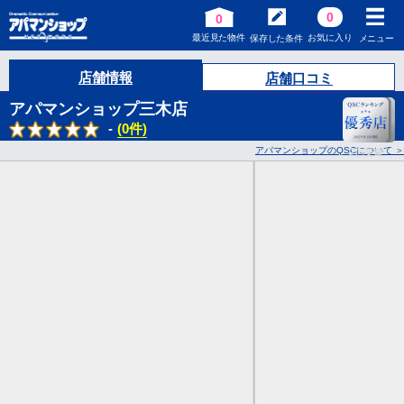
0
0
最近見た物件
お気に入り
保存した条件
メニュー
店舗情報
店舗口コミ
アパマンショップ三木店
-
(0件)
アパマンショップのQSCについて
2
回受賞!