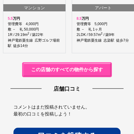
マンション
アパート
5.5
万円
8.5
万円
管理費等 4,000円
管理費等 5,000円
敷 － 礼 50,000円
敷 － 礼 1ヶ月
2
2
1R / 29.19m
/ 築22年
2LDK / 59.57m
/ 築9年
神戸電鉄粟生線 広野ゴルフ場前
神戸電鉄粟生線 志染駅 徒歩7分
駅 徒歩14分
この店舗のすべての物件から探す
店舗口コミ
コメントはまだ投稿されていません。
最初の口コミを投稿しよう！