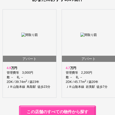
アパート
アパート
4.9
万円
4.7
万円
管理費等 3,000円
管理費等 2,200円
敷 － 礼 －
敷 － 礼 －
2
2
2DK / 39.74m
/ 築23年
2DK / 45.77m
/ 築20年
ＪＲ山陰本線 鳥取駅 徒歩23分
ＪＲ山陰本線 岩美駅 徒歩7分
この店舗のすべての物件から探す