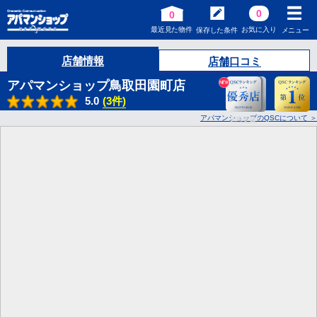
0
0
最近見た物件
お気に入り
保存した条件
メニュー
店舗情報
店舗口コミ
アパマンショップ鳥取田園町店
5.0
(3件)
アパマンショップのQSCについて
2
回受賞!