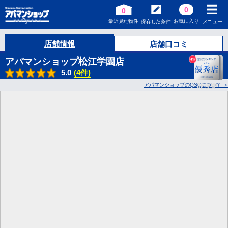
0
0
最近見た物件
お気に入り
保存した条件
メニュー
店舗情報
店舗口コミ
アパマンショップ松江学園店
5.0
(4件)
アパマンショップのQSCについて
3
回受賞!