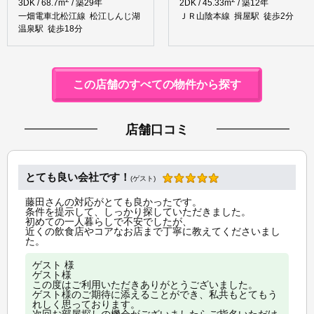
3DK / 68.7m
/ 築29年
2DK / 45.33m
/ 築12年
一畑電車北松江線 松江しんじ湖
ＪＲ山陰本線 揖屋駅 徒歩2分
温泉駅 徒歩18分
この店舗のすべての物件から探す
店舗口コミ
とても良い会社です！
(ゲスト)
藤田さんの対応がとても良かったです。
条件を提示して、しっかり探していただきました。
初めての一人暮らしで不安でしたが、
近くの飲食店やコアなお店まで丁寧に教えてくださいまし
た。
ゲスト 様
ゲスト様
この度はご利用いただきありがとうございました。
ゲスト様のご期待に添えることができ、私共もとてもう
れしく思っております。