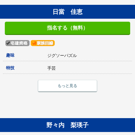
日當 佳恵
指名する（無料）
趣味
ジグソーパズル
特技
手芸
もっと見る
野々内 梨瑛子