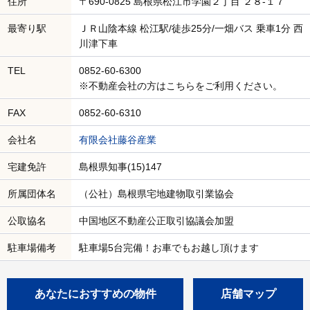
住所
〒690-0825 島根県松江市学園２丁目 ２８-１７
最寄り駅
ＪＲ山陰本線 松江駅/徒歩25分/一畑バス 乗車1分 西
川津下車
TEL
0852-60-6300
※不動産会社の方はこちらをご利用ください。
FAX
0852-60-6310
会社名
有限会社藤谷産業
宅建免許
島根県知事(15)147
所属団体名
（公社）島根県宅地建物取引業協会
公取協名
中国地区不動産公正取引協議会加盟
駐車場備考
駐車場5台完備！お車でもお越し頂けます
あなたにおすすめの物件
店舗マップ