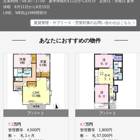
営業時間：09:30～17:00 夏季休暇8月11日から8月15 定休日：水曜日 夏季
休暇 8月11日から8月15日
LINE、WEBは24時間受付
賃貸管理・サブリース・空室対策のお問い合わせはこちら
あなたにおすすめの物件
アパート
アパート
7.3
万円
4.7
万円
管理費等 4,500円
管理費等 1,800円
敷 － 礼 1ヶ月
敷 － 礼 57,000円
2
2