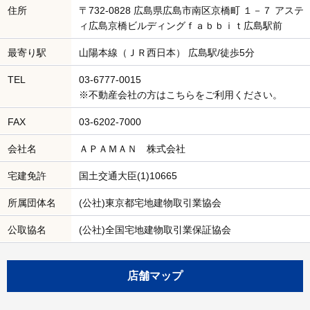
住所
〒732-0828 広島県広島市南区京橋町 １－７ アステ
ィ広島京橋ビルディングｆａｂｂｉｔ広島駅前
最寄り駅
山陽本線（ＪＲ西日本） 広島駅/徒歩5分
TEL
03-6777-0015
※不動産会社の方はこちらをご利用ください。
FAX
03-6202-7000
会社名
ＡＰＡＭＡＮ 株式会社
宅建免許
国土交通大臣(1)10665
所属団体名
(公社)東京都宅地建物取引業協会
公取協名
(公社)全国宅地建物取引業保証協会
店舗マップ