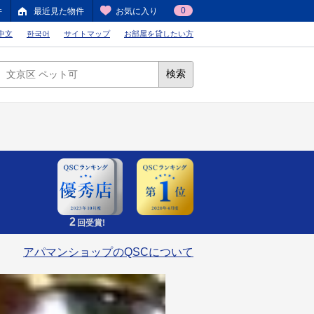
0
件
最近見た物件
お気に入り
中文
한국어
サイトマップ
お部屋を貸したい方
検索
2
回受賞!
アパマンショップのQSCについて