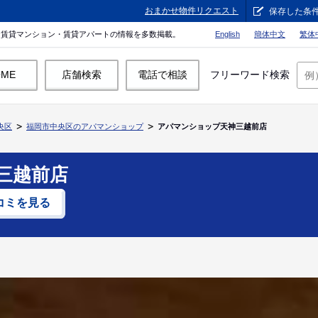
おまかせ物件リクエスト
保存した条
。賃貸マンション・賃貸アパートの情報を多数掲載。
English
簡体中文
繁体
OME
店舗検索
電話で相談
フリーワード検索
央区
福岡市中央区のアパマンショップ
アパマンショップ天神三越前店
三越前店
コミを見る