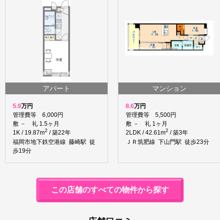
アパート
マンション
5.9
万円
8.6
万円
管理費等 6,000円
管理費等 5,500円
敷 － 礼 1.5ヶ月
敷 － 礼 1ヶ月
2
2
1K / 19.87m
/ 築22年
2LDK / 42.61m
/ 築3年
福岡市地下鉄空港線 藤崎駅 徒
ＪＲ筑肥線 下山門駅 徒歩23分
歩19分
この店舗のすべての物件から探す