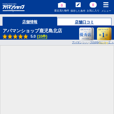
0
0
最近見た物件
お気に入り
保存した条件
メニュー
店舗情報
店舗口コミ
アパマンショップ鹿児島北店
5.0
(10件)
アパマンショップのQSCについて
4
2
回受賞!
回受賞!