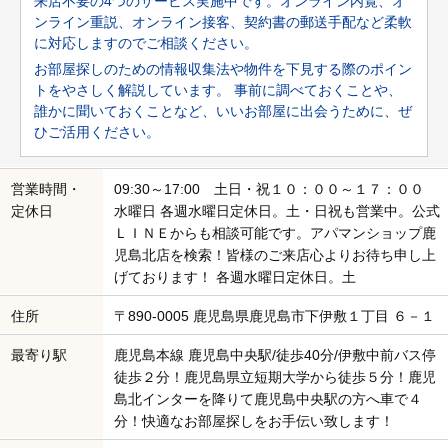
来店不要の4つのサービス実施中です。オンライン内覧、オ
ンライン重説、オンライン接客、契約書の郵送手配など柔軟
に対応しますのでご相談ください。
お部屋探しのための情報収集法や物件を下見する際のポイン
トをやさしく解説しています。 事前に調べておくことや、
誰かに聞いておくことなど、いいお部屋に出会うために、ぜ
ひご活用ください。
営業時間・
09:30～17:00 土日・祝１０：００～１７：００
定休日
水曜日 各週水曜日定休日。土・日祝も営業中。公式
ＬＩＮＥからも相談可能です。アパマンショップ鹿
児島北店を検索！皆様のご来店心よりお待ち申し上
げております！ 各週水曜日定休日。土
住所
〒890-0005 鹿児島県鹿児島市下伊敷１丁目 ６－１
最寄り駅
鹿児島本線 鹿児島中央駅/徒歩40分/伊敷中前バス停
徒歩２分！鹿児島県立短期大学から徒歩５分！鹿児
島北インターを降りて鹿児島中央駅の方へ車で４
分！快適なお部屋探しをお手伝い致します！