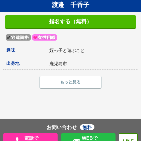
渡邉 千香子
指名する（無料）
趣味
姪っ子と遊ぶこと
出身地
鹿児島市
もっと見る
お問い合わせ
無料
電話で
WEBで