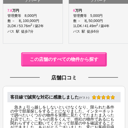
アパート
アパート
7.6
万円
6
万円
管理費等 8,000円
管理費等 5,000円
敷 － 礼 100,000円
敷 － 礼 50,000円
2
2
2LDK / 53.76m
/ 築2年
1LDK / 41.49m
/ 築4年
バス 駅 徒歩7分
バス 駅 徒歩6分
この店舗のすべての物件から探す
店舗口コミ
客目線で誠実な対応に感激しました
(ゲスト)
急きょ引っ越しをしないといけなくなり、限られた条件
の中で部屋探しをすることになりました。インターネット
で調べたいくつかの物件を実際に見たくてたまたま入った
お店でした。こちらの意をくんで、他社の物件であるにも
関わらずすぐに動いてくださって部屋の中を確認すること
ができました。ありがとうございました。常にお客様目線