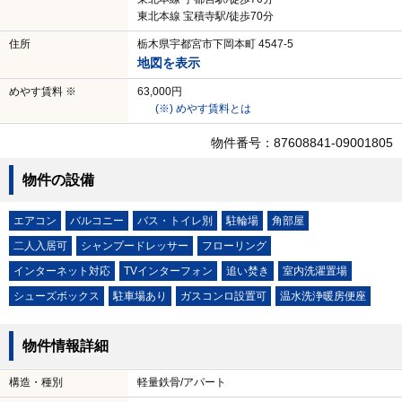
東北本線 宝積寺駅/徒歩70分
住所
栃木県宇都宮市下岡本町 4547-5
地図を表示
めやす賃料 ※
63,000円
(※) めやす賃料とは
物件番号：87608841-09001805
物件の設備
エアコン
バルコニー
バス・トイレ別
駐輪場
角部屋
二人入居可
シャンプードレッサー
フローリング
インターネット対応
TVインターフォン
追い焚き
室内洗濯置場
シューズボックス
駐車場あり
ガスコンロ設置可
温水洗浄暖房便座
物件情報詳細
構造・種別
軽量鉄骨/アパート