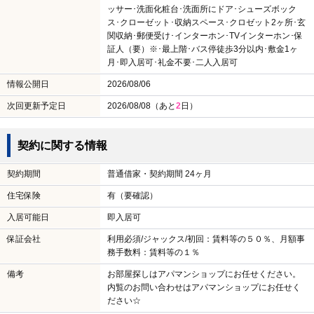
ッサー･洗面化粧台･洗面所にドア･シューズボック
ス･クローゼット･収納スペース･クロゼット2ヶ所･玄
関収納･郵便受け･インターホン･TVインターホン･保
証人（要）※･最上階･バス停徒歩3分以内･敷金1ヶ
月･即入居可･礼金不要･二人入居可
情報公開日
2026/08/06
次回更新予定日
2026/08/08（あと
2
日）
契約に関する情報
契約期間
普通借家・契約期間 24ヶ月
住宅保険
有（要確認）
入居可能日
即入居可
保証会社
利用必須/ジャックス/初回：賃料等の５０％、月額事
務手数料：賃料等の１％
備考
お部屋探しはアパマンショップにお任せください。
内覧のお問い合わせはアパマンショップにお任せく
ださい☆