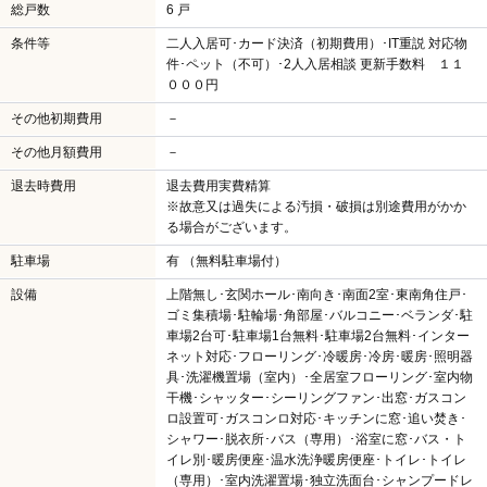
総戸数
6 戸
条件等
二人入居可･カード決済（初期費用）･IT重説 対応物
件･ペット（不可）･2人入居相談 更新手数料 １１
０００円
その他初期費用
－
その他月額費用
－
退去時費用
退去費用実費精算
※故意又は過失による汚損・破損は別途費用がかか
る場合がございます。
駐車場
有 （無料駐車場付）
設備
上階無し･玄関ホール･南向き･南面2室･東南角住戸･
ゴミ集積場･駐輪場･角部屋･バルコニー･ベランダ･駐
車場2台可･駐車場1台無料･駐車場2台無料･インター
ネット対応･フローリング･冷暖房･冷房･暖房･照明器
具･洗濯機置場（室内）･全居室フローリング･室内物
干機･シャッター･シーリングファン･出窓･ガスコン
ロ設置可･ガスコンロ対応･キッチンに窓･追い焚き･
シャワー･脱衣所･バス（専用）･浴室に窓･バス・ト
イレ別･暖房便座･温水洗浄暖房便座･トイレ･トイレ
（専用）･室内洗濯置場･独立洗面台･シャンプードレ