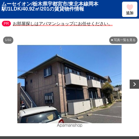
ムーセイオン/栃木県宇都宮市/東北本線岡本
駅/1LDK/40.92㎡/201の賃貸物件情報
追加
お部屋探しはアパマンショップにお任せください。
1/32
■ 写真一覧を見る