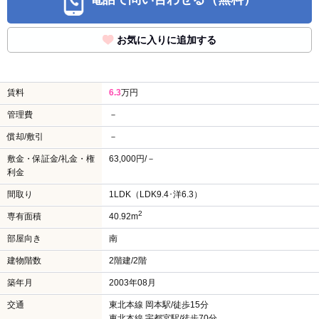
お気に入りに追加する
賃料
6.3
万円
管理費
－
償却/敷引
－
敷金・保証金/礼金・権
63,000円/－
利金
間取り
1LDK（LDK9.4･洋6.3）
2
専有面積
40.92m
部屋向き
南
建物階数
2階建/2階
築年月
2003年08月
交通
東北本線 岡本駅/徒歩15分
東北本線 宇都宮駅/徒歩70分