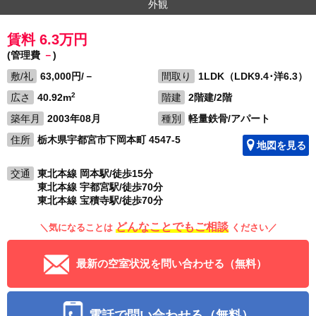
外観
賃料 6.3万円
(管理費
－
)
敷/礼
63,000円/－
間取り
1LDK（LDK9.4･洋6.3）
2
広さ
40.92m
階建
2階建/2階
築年月
2003年08月
種別
軽量鉄骨/アパート
住所
栃木県宇都宮市下岡本町 4547-5
地図を見る
交通
東北本線 岡本駅/徒歩15分
東北本線 宇都宮駅/徒歩70分
東北本線 宝積寺駅/徒歩70分
どんなことでもご相談
＼気になることは
ください／
最新の空室状況を問い合わせる（無料）
電話で問い合わせる（無料）