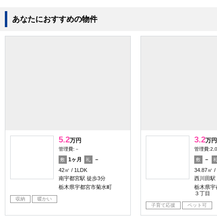
あなたにおすすめの物件
5.2
3.2
万円
万円
管理費:－
管理費:2,
1ヶ月
－
－
敷
礼
敷
42㎡
1LDK
34.87㎡
南宇都宮駅 徒歩3分
西川田駅 
栃木県宇都宮市菊水町
栃木県宇
３丁目
収納
暖かい
子育て応援
ペット可