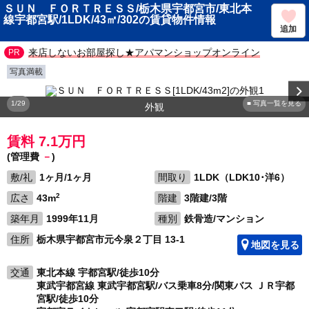
ＳＵＮ ＦＯＲＴＲＥＳＳ/栃木県宇都宮市/東北本
線宇都宮駅/1LDK/43㎡/302の賃貸物件情報
追加
来店しないお部屋探し★アパマンショップオンライン
写真満載
1/29
■ 写真一覧を見る
外観
賃料 7.1万円
(管理費
－
)
敷/礼
1ヶ月/1ヶ月
間取り
1LDK（LDK10･洋6）
2
広さ
43m
階建
3階建/3階
築年月
1999年11月
種別
鉄骨造/マンション
住所
栃木県宇都宮市元今泉２丁目 13-1
地図を見る
交通
東北本線 宇都宮駅/徒歩10分
東武宇都宮線 東武宇都宮駅/バス乗車8分/関東バス ＪＲ宇都
宮駅/徒歩10分