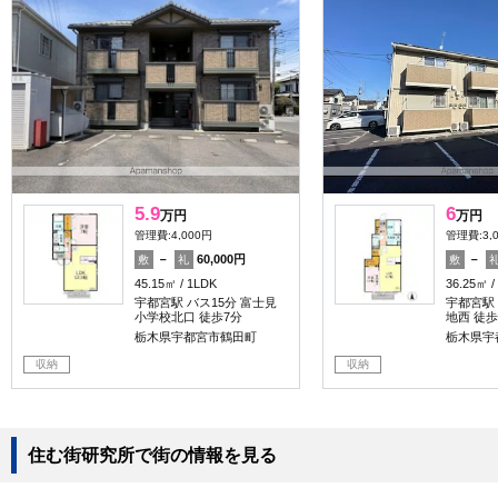
5.9
6
万円
万円
管理費:4,000円
管理費:3,
－
60,000円
－
敷
礼
敷
45.15㎡
1LDK
36.25㎡
宇都宮駅 バス15分 富士見
宇都宮駅 
小学校北口 徒歩7分
地西 徒歩
栃木県宇都宮市鶴田町
栃木県宇
収納
収納
住む街研究所で街の情報を見る