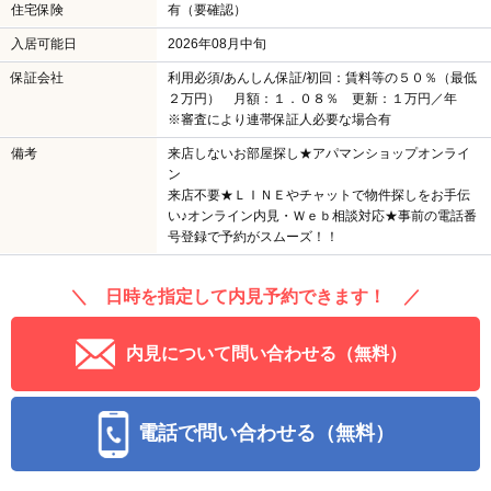
住宅保険
有（要確認）
入居可能日
2026年08月中旬
保証会社
利用必須/あんしん保証/初回：賃料等の５０％（最低
２万円） 月額：１．０８％ 更新：１万円／年
※審査により連帯保証人必要な場合有
備考
来店しないお部屋探し★アパマンショップオンライ
ン
来店不要★ＬＩＮＥやチャットで物件探しをお手伝
い♪オンライン内見・Ｗｅｂ相談対応★事前の電話番
号登録で予約がスムーズ！！
＼ 日時を指定して内見予約できます！ ／
内見について問い合わせる（無料）
電話で問い合わせる（無料）