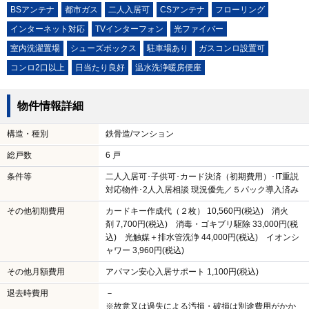
BSアンテナ
都市ガス
二人入居可
CSアンテナ
フローリング
インターネット対応
TVインターフォン
光ファイバー
室内洗濯置場
シューズボックス
駐車場あり
ガスコンロ設置可
コンロ2口以上
日当たり良好
温水洗浄暖房便座
物件情報詳細
構造・種別
鉄骨造/マンション
総戸数
6 戸
条件等
二人入居可･子供可･カード決済（初期費用）･IT重説
対応物件･2人入居相談 現況優先／５パック導入済み
その他初期費用
カードキー作成代（２枚） 10,560円(税込) 消火
剤 7,700円(税込) 消毒・ゴキブリ駆除 33,000円(税
込) 光触媒＋排水管洗浄 44,000円(税込) イオンシ
ャワー 3,960円(税込)
その他月額費用
アパマン安心入居サポート 1,100円(税込)
退去時費用
－
※故意又は過失による汚損・破損は別途費用がかか