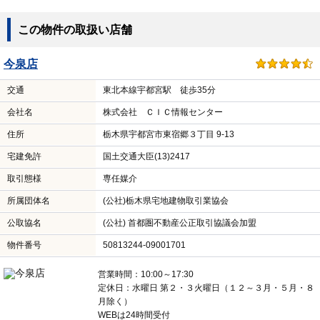
この物件の取扱い店舗
今泉店
交通
東北本線宇都宮駅 徒歩35分
会社名
株式会社 ＣＩＣ情報センター
住所
栃木県宇都宮市東宿郷３丁目 9-13
宅建免許
国土交通大臣(13)2417
取引態様
専任媒介
所属団体名
(公社)栃木県宅地建物取引業協会
公取協名
(公社) 首都圏不動産公正取引協議会加盟
物件番号
50813244-09001701
営業時間：10:00～17:30
定休日：水曜日 第２・３火曜日（１２～３月・５月・８
月除く）
WEBは24時間受付