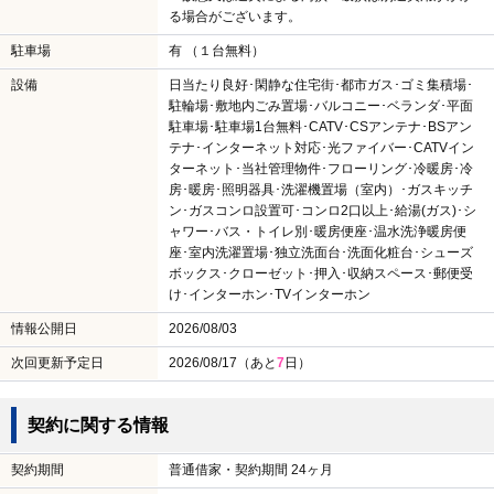
る場合がございます。
駐車場
有 （１台無料）
設備
日当たり良好･閑静な住宅街･都市ガス･ゴミ集積場･
駐輪場･敷地内ごみ置場･バルコニー･ベランダ･平面
駐車場･駐車場1台無料･CATV･CSアンテナ･BSアン
テナ･インターネット対応･光ファイバー･CATVイン
ターネット･当社管理物件･フローリング･冷暖房･冷
房･暖房･照明器具･洗濯機置場（室内）･ガスキッチ
ン･ガスコンロ設置可･コンロ2口以上･給湯(ガス)･シ
ャワー･バス・トイレ別･暖房便座･温水洗浄暖房便
座･室内洗濯置場･独立洗面台･洗面化粧台･シューズ
ボックス･クローゼット･押入･収納スペース･郵便受
け･インターホン･TVインターホン
情報公開日
2026/08/03
次回更新予定日
2026/08/17（あと
7
日）
契約に関する情報
契約期間
普通借家・契約期間 24ヶ月