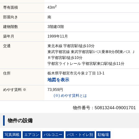
2
専有面積
43m
部屋向き
南
建物階数
3階建/3階
築年月
1999年11月
交通
東北本線 宇都宮駅/徒歩10分
東武宇都宮線 東武宇都宮駅/バス乗車8分/関東バス Ｊ
Ｒ宇都宮駅/徒歩10分
宇都宮ライトレール 宇都宮駅東口駅/徒歩11分
住所
栃木県宇都宮市元今泉２丁目 13-1
地図を表示
めやす賃料 ※
73,959円
(※) めやす賃料とは
物件番号：50813244-09001701
物件の設備
写真満載
エアコン
バルコニー
バス・トイレ別
駐輪場