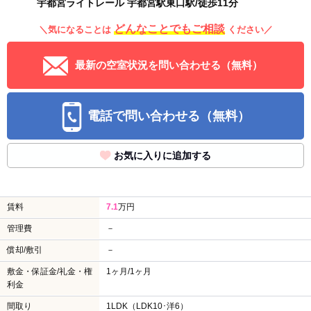
宇都宮ライトレール 宇都宮駅東口駅/徒歩11分
どんなことでもご相談
＼気になることは
ください／
最新の空室状況を問い合わせる（無料）
電話で問い合わせる（無料）
お気に入りに追加する
賃料
7.1
万円
管理費
－
償却/敷引
－
敷金・保証金/礼金・権
1ヶ月/1ヶ月
利金
間取り
1LDK（LDK10･洋6）