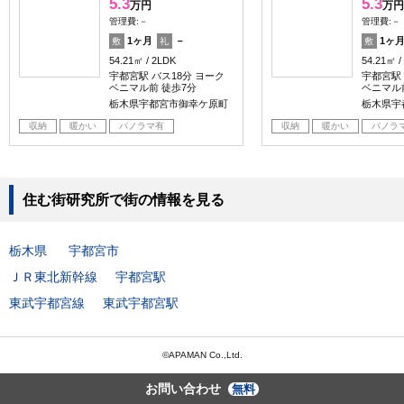
5.3
5.3
万円
万円
管理費:－
管理費:－
1ヶ月
－
1ヶ
敷
礼
敷
54.21㎡
2LDK
54.21㎡
宇都宮駅 バス18分 ヨーク
宇都宮駅 
ベニマル前 徒歩7分
ベニマル
栃木県宇都宮市御幸ケ原町
栃木県宇
収納
暖かい
パノラマ有
収納
暖かい
パノラ
住む街研究所で街の情報を見る
栃木県
宇都宮市
ＪＲ東北新幹線
宇都宮駅
東武宇都宮線
東武宇都宮駅
©APAMAN Co.,Ltd.
お問い合わせ
無料