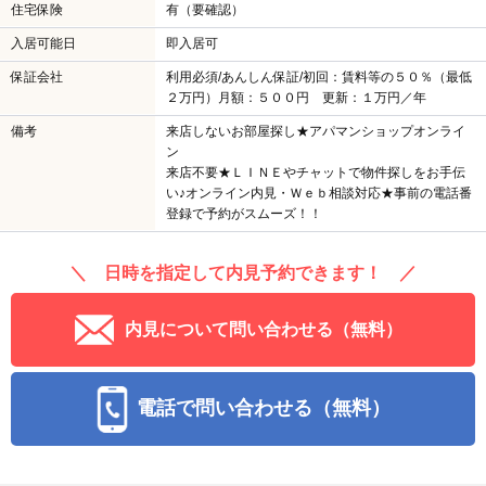
住宅保険
有（要確認）
入居可能日
即入居可
保証会社
利用必須/あんしん保証/初回：賃料等の５０％（最低
２万円）月額：５００円 更新：１万円／年
備考
来店しないお部屋探し★アパマンショップオンライ
ン
来店不要★ＬＩＮＥやチャットで物件探しをお手伝
い♪オンライン内見・Ｗｅｂ相談対応★事前の電話番
登録で予約がスムーズ！！
＼ 日時を指定して内見予約できます！ ／
内見について問い合わせる（無料）
電話で問い合わせる（無料）