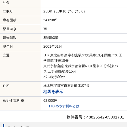
利金
間取り
2LDK（LDK10･洋6･洋5.6）
2
専有面積
54.65m
部屋向き
南
建物階数
3階建/3階
築年月
2001年01月
交通
ＪＲ東北新幹線 宇都宮駅/バス乗車13分/関東バス 工
学部前/徒歩15分
東武宇都宮線 東武宇都宮駅/バス乗車20分/関東バ
ス 工学部前/徒歩15分
バス/徒歩99分
住所
栃木県宇都宮市石井町 3107-5
地図を表示
めやす賃料 ※
62,000円
(※) めやす賃料とは
物件番号：48825542-09001701