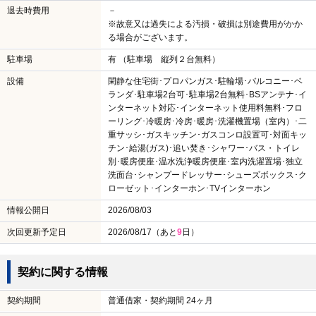
退去時費用
－
※故意又は過失による汚損・破損は別途費用がかか
る場合がございます。
駐車場
有 （駐車場 縦列２台無料）
設備
閑静な住宅街･プロパンガス･駐輪場･バルコニー･ベ
ランダ･駐車場2台可･駐車場2台無料･BSアンテナ･イ
ンターネット対応･インターネット使用料無料･フロ
ーリング･冷暖房･冷房･暖房･洗濯機置場（室内）･二
重サッシ･ガスキッチン･ガスコンロ設置可･対面キッ
チン･給湯(ガス)･追い焚き･シャワー･バス・トイレ
別･暖房便座･温水洗浄暖房便座･室内洗濯置場･独立
洗面台･シャンプードレッサー･シューズボックス･ク
ローゼット･インターホン･TVインターホン
情報公開日
2026/08/03
次回更新予定日
2026/08/17（あと
9
日）
契約に関する情報
契約期間
普通借家・契約期間 24ヶ月