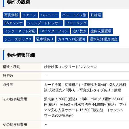
物件の設備
写真満載
エアコン
バルコニー
バス・トイレ別
駐輪場
BSアンテナ
シャンプードレッサー
フローリング
インターネット対応
TVインターフォン
追い焚き
室内洗濯置場
シューズボックス
駐車場あり
ガスコンロ設置可
温水洗浄暖房便座
物件情報詳細
構造・種別
鉄骨鉄筋コンクリート/マンション
総戸数
－
条件等
カード決済（初期費用）･IT重説 対応物件･2人入居相
談 現況優先／間取り・写真反転タイプあり／禁煙
その他初期費用
消火剤 7,700円(税込) 消毒・ゴキブリ駆除 33,000
円(税込) 光触媒＋排水管洗浄 44,000円(税込) アパ
マン安心入居サポート 16,500円(税込) イオンシャ
ワー 3,960円(税込)
その他月額費用
－