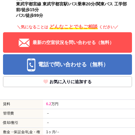
東武宇都宮線 東武宇都宮駅/バス乗車20分/関東バス 工学部
前/徒歩15分
バス/徒歩99分
どんなことでもご相談
＼気になることは
ください／
最新の空室状況を問い合わせる（無料）
電話で問い合わせる（無料）
お気に入りに追加する
賃料
6.2
万円
管理費
－
償却/敷引
－
敷金・保証金/礼金・権
1ヶ月/－