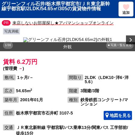
グリーンフィル石井/栃木県宇都宮市/ＪＲ東北新幹
線宇都宮駅/2LDK/54.65㎡/305の賃貸物件情報
追加
来店しないお部屋探し★アパマンショップオンライン
写真満載
1/36
■ 写真一覧を見る
外観
賃料 6.2万円
(管理費
－
)
敷/礼
1ヶ月/－
間取り
2LDK（LDK10･洋6･洋
5.6）
2
広さ
54.65m
階建
3階建/3階
築年月
2001年01月
種別
鉄骨鉄筋コンクリート/マ
ンション
住所
栃木県宇都宮市石井町 3107-5
地図を見る
交通
ＪＲ東北新幹線 宇都宮駅/バス乗車13分/関東バス 工学部前/
徒歩15分