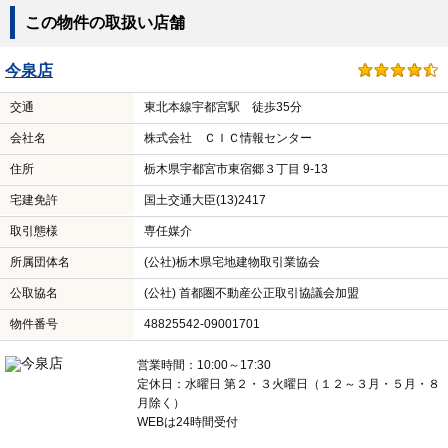
この物件の取扱い店舗
今泉店
交通
東北本線宇都宮駅 徒歩35分
会社名
株式会社 ＣＩＣ情報センター
住所
栃木県宇都宮市東宿郷３丁目 9-13
宅建免許
国土交通大臣(13)2417
取引態様
専任媒介
所属団体名
(公社)栃木県宅地建物取引業協会
公取協名
(公社) 首都圏不動産公正取引協議会加盟
物件番号
48825542-09001701
営業時間：10:00～17:30
定休日：水曜日 第２・３火曜日（１２～３月・５月・８
月除く）
WEBは24時間受付