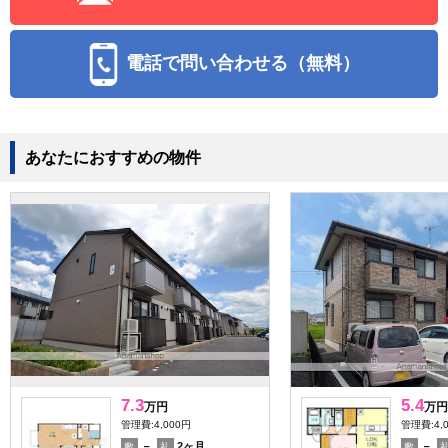
電話で問い合わせる（無料）
あなたにおすすめの物件
7.3
5.4
万円
万円
管理費:4,000円
管理費:4,
－
2ヶ月
－
敷
礼
敷