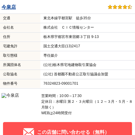
今泉店
交通
東北本線宇都宮駅 徒歩35分
会社名
株式会社 ＣＩＣ情報センター
住所
栃木県宇都宮市東宿郷３丁目 9-13
宅建免許
国土交通大臣(13)2417
取引態様
専任媒介
所属団体名
(公社)栃木県宅地建物取引業協会
公取協名
(公社) 首都圏不動産公正取引協議会加盟
物件番号
76324823-09001701
営業時間：10:00～17:30
定休日：水曜日 第２・３火曜日（１２～３月・５月・８
月除く）
WEBは24時間受付
この店舗に問い合わせる（無料）