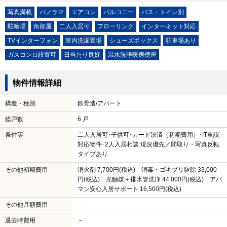
写真満載
パノラマ
エアコン
バルコニー
バス・トイレ別
駐輪場
角部屋
二人入居可
フローリング
インターネット対応
TVインターフォン
室内洗濯置場
シューズボックス
駐車場あり
ガスコンロ設置可
日当たり良好
温水洗浄暖房便座
物件情報詳細
構造・種別
鉄骨造/アパート
総戸数
6 戸
条件等
二人入居可･子供可･カード決済（初期費用）･IT重説
対応物件･2人入居相談 現況優先／間取り・写真反転
タイプあり
その他初期費用
消火剤 7,700円(税込) 消毒・ゴキブリ駆除 33,000
円(税込) 光触媒＋排水管洗浄 44,000円(税込) アパ
マン安心入居サポート 16,500円(税込)
その他月額費用
－
退去時費用
－