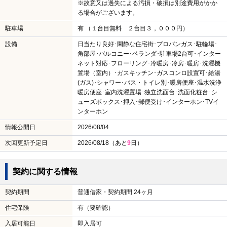
※故意又は過失による汚損・破損は別途費用がかか
る場合がございます。
駐車場
有 （１台目無料 ２台目３，０００円）
設備
日当たり良好･閑静な住宅街･プロパンガス･駐輪場･
角部屋･バルコニー･ベランダ･駐車場2台可･インター
ネット対応･フローリング･冷暖房･冷房･暖房･洗濯機
置場（室内）･ガスキッチン･ガスコンロ設置可･給湯
(ガス)･シャワー･バス・トイレ別･暖房便座･温水洗浄
暖房便座･室内洗濯置場･独立洗面台･洗面化粧台･シ
ューズボックス･押入･郵便受け･インターホン･TVイ
ンターホン
情報公開日
2026/08/04
次回更新予定日
2026/08/18（あと
9
日）
契約に関する情報
契約期間
普通借家・契約期間 24ヶ月
住宅保険
有（要確認）
入居可能日
即入居可