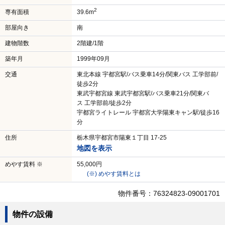
2
専有面積
39.6m
部屋向き
南
建物階数
2階建/1階
築年月
1999年09月
交通
東北本線 宇都宮駅/バス乗車14分/関東バス 工学部前/
徒歩2分
東武宇都宮線 東武宇都宮駅/バス乗車21分/関東バ
ス 工学部前/徒歩2分
宇都宮ライトレール 宇都宮大学陽東キャン駅/徒歩16
分
住所
栃木県宇都宮市陽東１丁目 17-25
地図を表示
めやす賃料 ※
55,000円
(※) めやす賃料とは
物件番号：76324823-09001701
物件の設備