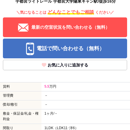
宇都宮ライトレール 宇都宮大学陽東キャン駅/徒歩16分
どんなことでもご相談
＼気になることは
ください／
最新の空室状況を問い合わせる（無料）
電話で問い合わせる（無料）
お気に入りに追加する
賃料
5.5
万円
管理費
－
償却/敷引
－
敷金・保証金/礼金・権
1ヶ月/－
利金
間取り
1LDK（LDK11･洋6）