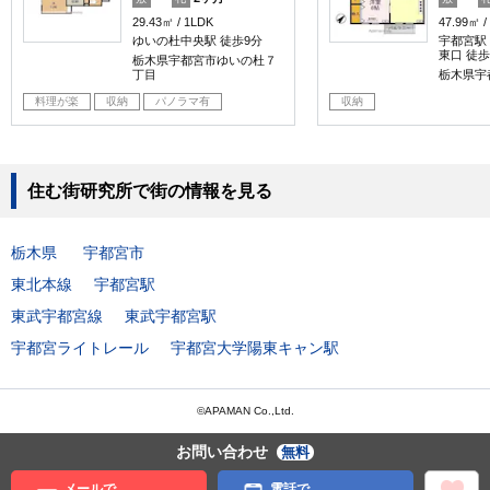
29.43㎡
1LDK
47.99㎡
ゆいの杜中央駅 徒歩9分
宇都宮駅 
東口 徒歩
栃木県宇都宮市ゆいの杜７
丁目
栃木県宇
料理が楽
収納
パノラマ有
収納
住む街研究所で街の情報を見る
栃木県
宇都宮市
東北本線
宇都宮駅
東武宇都宮線
東武宇都宮駅
宇都宮ライトレール
宇都宮大学陽東キャン駅
©APAMAN Co.,Ltd.
お問い合わせ
無料
メールで
電話で