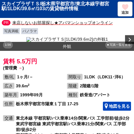
スカイプラザＴＳ/栃木県宇都宮市/東北本線宇都宮
駅/1LDK/39.6㎡/103の賃貸物件情報
追加
来店しないお部屋探し★アパマンショップオンライン
写真満載
パノラマ
1/36
■ 写真一覧を見る
外観
賃料 5.5万円
(管理費
－
)
敷/礼
1ヶ月/－
間取り
1LDK（LDK11･洋6）
2
広さ
39.6m
階建
2階建/1階
築年月
1999年09月
種別
鉄骨造/アパート
住所
栃木県宇都宮市陽東１丁目 17-25
地図を見る
交通
東北本線 宇都宮駅/バス乗車14分/関東バス 工学部前/徒歩2分
東武宇都宮線 東武宇都宮駅/バス乗車21分/関東バス 工学部
前/徒歩2分