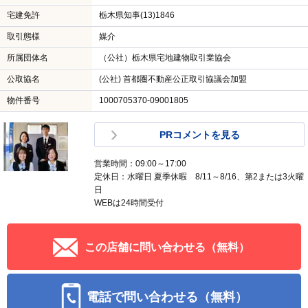
宅建免許
栃木県知事(13)1846
取引態様
媒介
所属団体名
（公社）栃木県宅地建物取引業協会
公取協名
(公社) 首都圏不動産公正取引協議会加盟
物件番号
1000705370-09001805
PRコメントを見る
営業時間：09:00～17:00
定休日：水曜日 夏季休暇 8/11～8/16、第2または3火曜
日
WEBは24時間受付
この店舗に問い合わせる（無料）
電話で問い合わせる（無料）