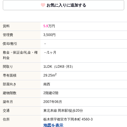
お気に入りに追加する
賃料
5.9
万円
管理費
3,500円
償却/敷引
－
敷金・保証金/礼金・権
－/1ヶ月
利金
間取り
1LDK（LDK8･洋3）
2
専有面積
29.25m
部屋向き
南西
建物階数
2階建/2階
築年月
2007年06月
交通
東北本線 岡本駅/徒歩20分
住所
栃木県宇都宮市下岡本町 4560-3
地図を表示