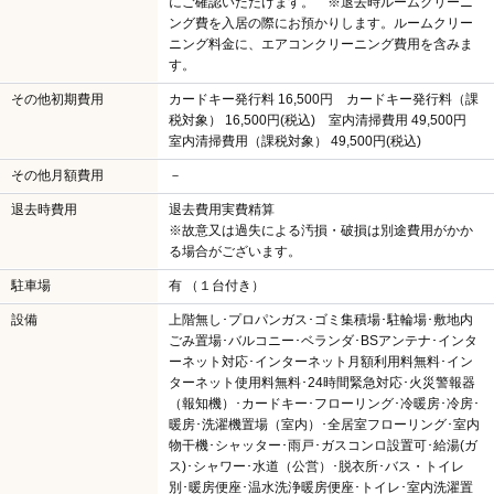
にご確認いただけます。 ※退去時ルームクリーニ
ング費を入居の際にお預かりします。ルームクリー
ニング料金に、エアコンクリーニング費用を含みま
す。
その他初期費用
カードキー発行料 16,500円 カードキー発行料（課
税対象） 16,500円(税込) 室内清掃費用 49,500円
室内清掃費用（課税対象） 49,500円(税込)
その他月額費用
－
退去時費用
退去費用実費精算
※故意又は過失による汚損・破損は別途費用がかか
る場合がございます。
駐車場
有 （１台付き）
設備
上階無し･プロパンガス･ゴミ集積場･駐輪場･敷地内
ごみ置場･バルコニー･ベランダ･BSアンテナ･インタ
ーネット対応･インターネット月額利用料無料･イン
ターネット使用料無料･24時間緊急対応･火災警報器
（報知機）･カードキー･フローリング･冷暖房･冷房･
暖房･洗濯機置場（室内）･全居室フローリング･室内
物干機･シャッター･雨戸･ガスコンロ設置可･給湯(ガ
ス)･シャワー･水道（公営）･脱衣所･バス・トイレ
別･暖房便座･温水洗浄暖房便座･トイレ･室内洗濯置