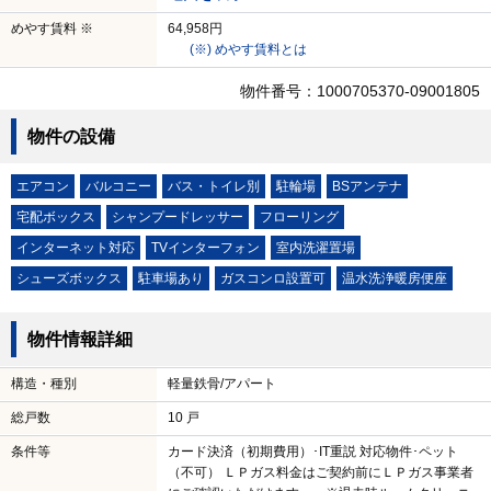
めやす賃料 ※
64,958円
(※) めやす賃料とは
物件番号：1000705370-09001805
物件の設備
エアコン
バルコニー
バス・トイレ別
駐輪場
BSアンテナ
宅配ボックス
シャンプードレッサー
フローリング
インターネット対応
TVインターフォン
室内洗濯置場
シューズボックス
駐車場あり
ガスコンロ設置可
温水洗浄暖房便座
物件情報詳細
構造・種別
軽量鉄骨/アパート
総戸数
10 戸
条件等
カード決済（初期費用）･IT重説 対応物件･ペット
（不可） ＬＰガス料金はご契約前にＬＰガス事業者