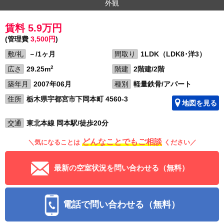
外観
賃料 5.9万円
(管理費
3,500円
)
敷/礼
－/1ヶ月
間取り
1LDK（LDK8･洋3）
2
広さ
29.25m
階建
2階建/2階
築年月
2007年06月
種別
軽量鉄骨/アパート
住所
栃木県宇都宮市下岡本町 4560-3
地図を見る
交通
東北本線 岡本駅/徒歩20分
どんなことでもご相談
＼気になることは
ください／
最新の空室状況を問い合わせる（無料）
電話で問い合わせる（無料）