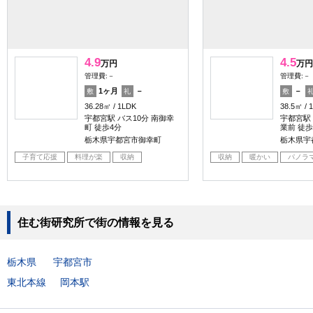
4.9
4.5
万円
万円
管理費:－
管理費:－
1ヶ月
－
－
敷
礼
敷
36.28㎡
1LDK
38.5㎡
宇都宮駅 バス10分 南御幸
宇都宮駅
町 徒歩4分
業前 徒歩
栃木県宇都宮市御幸町
栃木県宇
子育て応援
料理が楽
収納
収納
暖かい
パノラ
住む街研究所で街の情報を見る
栃木県
宇都宮市
東北本線
岡本駅