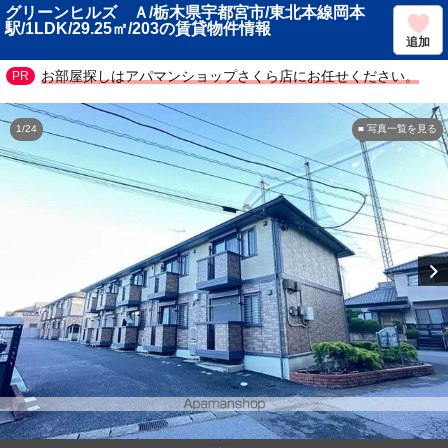
グリーンヒルズ Ａ/栃木県宇都宮市/東北本線岡本
駅/1LDK/29.25㎡/203の賃貸物件情報
追加
お部屋探しはアパマンショップさくら店にお任せください。
1/24
■ 写真一覧を見る