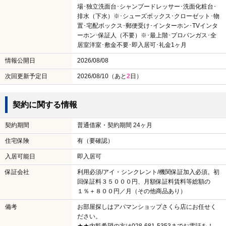
場･独立洗面台･シャンプードレッサー･洗面化粧台･
排水（下水）※･シューズボックス･クローゼット･物
置･宅配ボックス･郵便受け･インターホン･TVインタ
ーホン･保証人（不要）※･最上階･プロパンガス･全
居室洋室･敷金不要･即入居可･礼金1ヶ月
情報公開日
2026/08/08
次回更新予定日
2026/08/10（あと
2
日）
契約に関する情報
契約期間
普通借家・契約期間 24ヶ月
住宅保険
有（要確認）
入居可能日
即入居可
保証会社
利用必須/アイ・シンクレント/機関保証加入必須。初
回保証料３５０００円、月額保証料賃料等総額の
１％＋８００円／月（その他商品あり）
備考
お部屋探しはアパマンショップさくら店にお任せく
ださい。