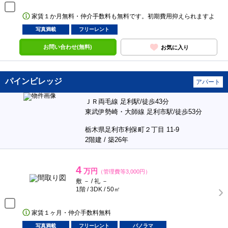
家賃１か月無料・仲介手数料も無料です。初期費用抑えられますよ
写真満載
フリーレント
お問い合わせ(無料)
お気に入り
パインビレッジ
アパート
ＪＲ両毛線 足利駅/徒歩43分
東武伊勢崎・大師線 足利市駅/徒歩53分
栃木県足利市利保町２丁目 11-9
2階建 / 築26年
4
万円
（管理費等3,000円）
敷 － / 礼 －
1階 / 3DK / 50㎡
家賃１ヶ月・仲介手数料無料
写真満載
フリーレント
パノラマ