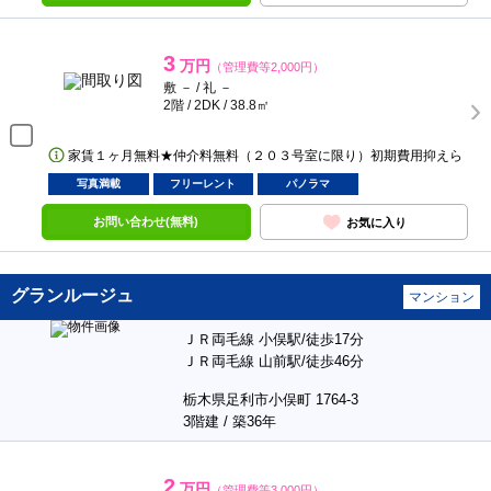
3
万円
（管理費等2,000円）
敷 － / 礼 －
2階 / 2DK / 38.8㎡
家賃１ヶ月無料★仲介料無料（２０３号室に限り）初期費用抑えら
写真満載
フリーレント
パノラマ
お問い合わせ(無料)
お気に入り
グランルージュ
マンション
ＪＲ両毛線 小俣駅/徒歩17分
ＪＲ両毛線 山前駅/徒歩46分
栃木県足利市小俣町 1764-3
3階建 / 築36年
2
万円
（管理費等3,000円）