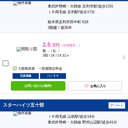
東武伊勢崎・大師線 足利市駅/徒歩13分
ＪＲ両毛線 足利駅/徒歩17分
栃木県足利市田中町 618
3階建 / 築35年
2.5
万円
（管理費等－）
敷 － / 礼 －
3階 / 1K / 14.31㎡
３階角部屋 一部屋限定料金
写真満載
パノラマ
お問い合わせ(無料)
お気に入り
スターハイツ五十部
アパート
ＪＲ両毛線 山前駅/徒歩14分
東武伊勢崎・大師線 野州山辺駅/徒歩41分