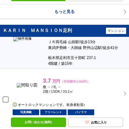
もっと見る
ＫＡＲＩＮ ＭＡＮＳＩＯＮ足利
マンション
ＪＲ両毛線 山前駅/徒歩13分
東武伊勢崎・大師線 野州山辺駅/徒歩41分
栃木県足利市五十部町 237-1
4階建 / 築15年
3.7
万円
（管理費等2,000円）
敷 － / 礼 －
2階 / 1SDK / 33.2㎡
オートロックマンションです。単身者歓迎♪
写真満載
フリーレント
パノラマ
お問い合わせ(無料)
お気に入り