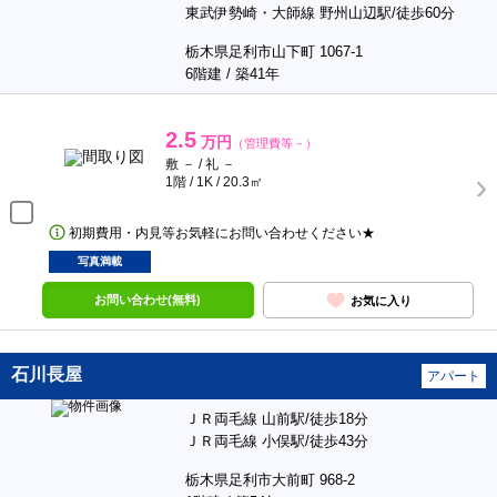
東武伊勢崎・大師線 野州山辺駅/徒歩60分
栃木県足利市山下町 1067-1
6階建 / 築41年
2.5
万円
（管理費等－）
敷 － / 礼 －
1階 / 1K / 20.3㎡
初期費用・内見等お気軽にお問い合わせください★
写真満載
お問い合わせ(無料)
お気に入り
石川長屋
アパート
ＪＲ両毛線 山前駅/徒歩18分
ＪＲ両毛線 小俣駅/徒歩43分
栃木県足利市大前町 968-2