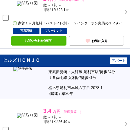
敷 － / 礼 －
1階 / 1R / 23.1㎡
家賃１ヶ月無料！バストイレ別・ＴＶインターホン完備の１Ｒ★イ
写真満載
フリーレント
お問い合わせ(無料)
お気に入り
ヒルズＨＯＮＪＯ
アパート
東武伊勢崎・大師線 足利市駅/徒歩24分
ＪＲ両毛線 足利駅/徒歩31分
栃木県足利市本城３丁目 2078-1
2階建 / 築20年
3.4
万円
（管理費等－）
敷 － / 礼 －
1階 / 1K / 26.49㎡