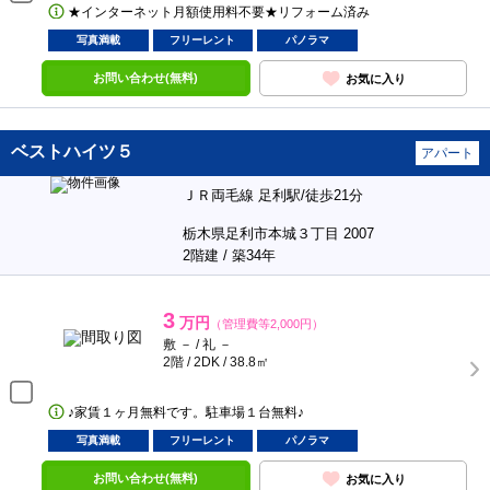
★インターネット月額使用料不要★リフォーム済み
写真満載
フリーレント
パノラマ
お問い合わせ(無料)
お気に入り
ベストハイツ５
アパート
ＪＲ両毛線 足利駅/徒歩21分
栃木県足利市本城３丁目 2007
2階建 / 築34年
3
万円
（管理費等2,000円）
敷 － / 礼 －
2階 / 2DK / 38.8㎡
♪家賃１ヶ月無料です。駐車場１台無料♪
写真満載
フリーレント
パノラマ
お問い合わせ(無料)
お気に入り