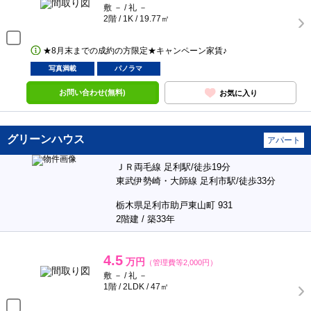
敷 － / 礼 －
2階 / 1K / 19.77㎡
★8月末までの成約の方限定★キャンペーン家賃♪
写真満載
パノラマ
お問い合わせ(無料)
お気に入り
グリーンハウス
アパート
ＪＲ両毛線 足利駅/徒歩19分
東武伊勢崎・大師線 足利市駅/徒歩33分
栃木県足利市助戸東山町 931
2階建 / 築33年
4.5
万円
（管理費等2,000円）
敷 － / 礼 －
1階 / 2LDK / 47㎡