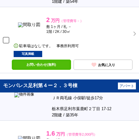
1階建 / 築54年
2
万円
（管理費等－）
敷 1ヶ月 / 礼 －
1階 / 2K / 30㎡
駐車場はなしです。 事務所利用可
写真満載
お問い合わせ(無料)
お気に入り
モンパレス足利第４ー２．３号棟
アパート
ＪＲ両毛線 小俣駅/徒歩17分
栃木県足利市葉鹿町２丁目 17-12
2階建 / 築35年
1.6
万円
（管理費等2,000円）