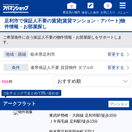
0
0
最近見た物件
お気に入り
保存した条件
メニュー
足利市で保証人不要の賃貸[賃貸マンション・アパート]物
件情報・お部屋探し
ご希望条件に合う保証人不要の物件情報・お部屋探しをサポートしま
す。
地域・路線
栃木県足利市
変更する
条件
連帯保証人不要 賃貸物件 ダブル0
変更する
556
件
□をチェックでまとめて問い合わせ
アークフラット
マンション
東武伊勢崎・大師線 足利市駅/徒歩10分
ＪＲ両毛線 足利駅/徒歩13分
栃木県足利市田中町 670-1