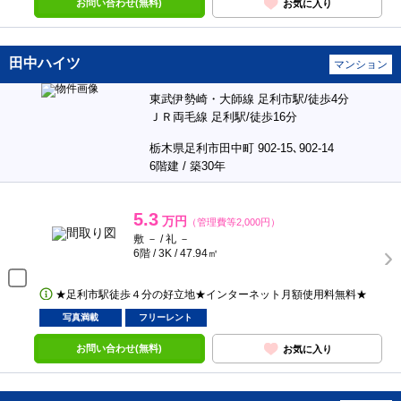
お問い合わせ(無料)
お気に入り
田中ハイツ
マンション
東武伊勢崎・大師線 足利市駅/徒歩4分
ＪＲ両毛線 足利駅/徒歩16分
栃木県足利市田中町 902-15､902-14
6階建 / 築30年
5.3
万円
（管理費等2,000円）
敷 － / 礼 －
6階 / 3K / 47.94㎡
★足利市駅徒歩４分の好立地★インターネット月額使用料無料★
写真満載
フリーレント
お問い合わせ(無料)
お気に入り