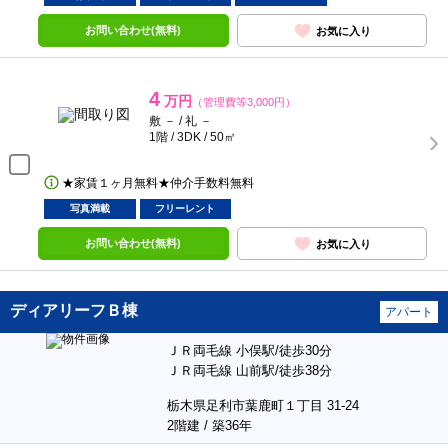
お問い合わせ(無料)
お気に入り
4
万円
（管理費等3,000円）
敷 － / 礼 －
1階 / 3DK / 50㎡
★家賃１ヶ月無料★仲介手数料無料
写真満載
フリーレント
お問い合わせ(無料)
お気に入り
ディアリーフＢ棟
アパート
ＪＲ両毛線 小俣駅/徒歩30分
ＪＲ両毛線 山前駅/徒歩38分
栃木県足利市葉鹿町１丁目 31-24
2階建 / 築36年