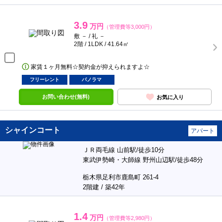
3.9
万円
（管理費等3,000円）
敷 － / 礼 －
2階 / 1LDK / 41.64㎡
家賃１ヶ月無料☆契約金が抑えられますよ☆
フリーレント
パノラマ
お問い合わせ(無料)
お気に入り
シャインコート
アパート
ＪＲ両毛線 山前駅/徒歩10分
東武伊勢崎・大師線 野州山辺駅/徒歩48分
栃木県足利市鹿島町 261-4
2階建 / 築42年
1.4
万円
（管理費等2,980円）