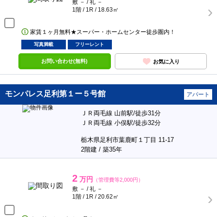
敷 － / 礼 －
1階 / 1R / 18.63㎡
家賃１ヶ月無料★スーパー・ホームセンター徒歩圏内！
写真満載
フリーレント
お問い合わせ(無料)
お気に入り
モンパレス足利第１ー５号館
アパート
ＪＲ両毛線 山前駅/徒歩31分
ＪＲ両毛線 小俣駅/徒歩32分
栃木県足利市葉鹿町１丁目 11-17
2階建 / 築35年
2
万円
（管理費等2,000円）
敷 － / 礼 －
1階 / 1R / 20.62㎡