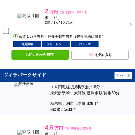
2
万円
（管理費等2,000円）
敷 － / 礼 －
2階 / 1K / 19.71㎡
家賃１カ月無料・仲介手数料無料（弊社契約に限る）
写真満載
フリーレント
パノラマ
お問い合わせ(無料)
お気に入り
ヴィラパークサイド
アパート
ＪＲ両毛線 足利駅/徒歩18分
東武伊勢崎・大師線 足利市駅/徒歩30分
栃木県足利市元学町 828-14
2階建 / 築33年
4.5
万円
（管理費等3,000円）
敷 － / 礼 －