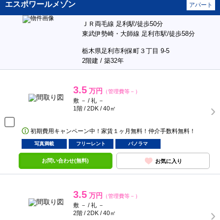
エスポワールメゾン
アパート
ＪＲ両毛線 足利駅/徒歩50分
東武伊勢崎・大師線 足利市駅/徒歩58分
栃木県足利市利保町３丁目 9-5
2階建 / 築32年
3.5
万円
（管理費等－）
敷 － / 礼 －
1階 / 2DK / 40㎡
初期費用キャンペーン中！家賃１ヶ月無料！仲介手数料無料！
写真満載
フリーレント
パノラマ
お問い合わせ(無料)
お気に入り
3.5
万円
（管理費等－）
敷 － / 礼 －
2階 / 2DK / 40㎡