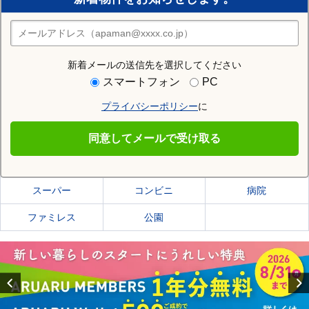
住みたい街の店舗を探す
店舗検索
新着メールの送信先を選択してください
住む街研究所で足利市の情報を見る
スマートフォン
PC
プライバシーポリシー
に
足利市
同意してメールで受け取る
足利市の施設一覧
スーパー
コンビニ
病院
ファミレス
公園
Previous