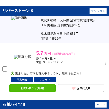
リバーストーンＢ
マンション
東武伊勢崎・大師線 足利市駅/徒歩8分
ＪＲ両毛線 足利駅/徒歩17分
栃木県足利市田中町 661-7
4階建 / 築29年
5.7
万円
（管理費等5,000円）
敷 1ヶ月 / 礼 －
3階 / 3LDK / 63.25㎡
出ました、市内ど真ん中３ＬＤＫ、駐車場も広々！
写真満載
パノラマ
お問い合わせ(無料)
お気に入り
石川ハイツⅡ
ハイツ