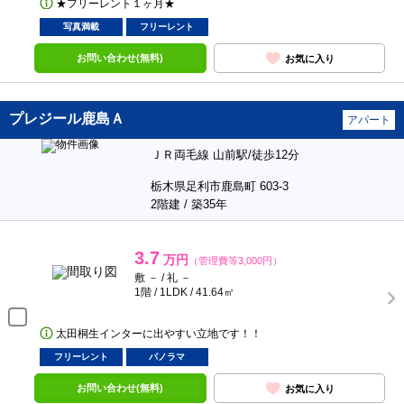
★フリーレント１ヶ月★
写真満載
フリーレント
お問い合わせ(無料)
お気に入り
プレジール鹿島Ａ
アパート
ＪＲ両毛線 山前駅/徒歩12分
栃木県足利市鹿島町 603-3
2階建 / 築35年
3.7
万円
（管理費等3,000円）
敷 － / 礼 －
1階 / 1LDK / 41.64㎡
太田桐生インターに出やすい立地です！！
フリーレント
パノラマ
お問い合わせ(無料)
お気に入り