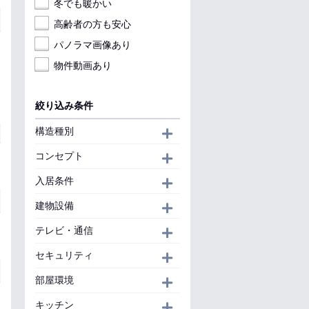
冬でも暖かい
高齢者の方も安心
パノラマ画像あり
物件動画あり
絞り込み条件
構造種別
開く
コンセプト
開く
入居条件
開く
建物設備
開く
テレビ・通信
開く
セキュリティ
開く
部屋環境
開く
キッチン
開く