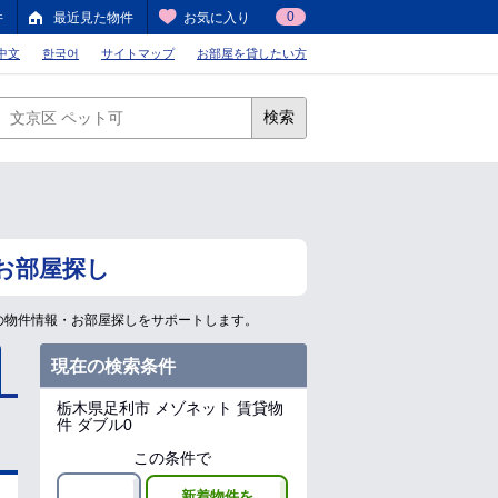
0
件
最近見た物件
お気に入り
中文
한국어
サイトマップ
お部屋を貸したい方
検索
お部屋探し
の物件情報・お部屋探しをサポートします。
現在の検索条件
栃木県足利市
メゾネット 賃貸物
件 ダブル0
この条件で
新着物件を