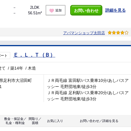
－
2LDK
詳細を見る
お問い合わせ
追加
－
56.51m²
アパマンショップ太田店
Ｅ．Ｌ．Ｔ（Ｂ）
パート
建て
/
築14年
/
木造
県足利市大沼田町
ＪＲ両毛線 富田駅/バス乗車10分/あしバスア
1
ッシー 毛野団地東/徒歩3分
ＪＲ両毛線 足利駅/バス乗車20分/あしバスア
ッシー 毛野団地東/徒歩3分
敷金・保証金／
間取り／
お気に入り
お問い合わせ／詳細を見る
礼金・権利金
面積