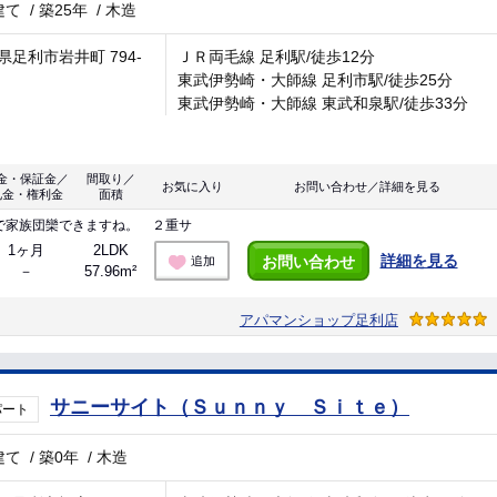
建て
/
築25年
/
木造
県足利市岩井町 794-
ＪＲ両毛線 足利駅/徒歩12分
東武伊勢崎・大師線 足利市駅/徒歩25分
東武伊勢崎・大師線 東武和泉駅/徒歩33分
金・保証金／
間取り／
お気に入り
お問い合わせ／詳細を見る
礼金・権利金
面積
で家族団欒できますね。 ２重サ
1ヶ月
2LDK
詳細を見る
お問い合わせ
追加
－
57.96m²
アパマンショップ足利店
サニーサイト（Ｓｕｎｎｙ Ｓｉｔｅ）
パート
建て
/
築0年
/
木造