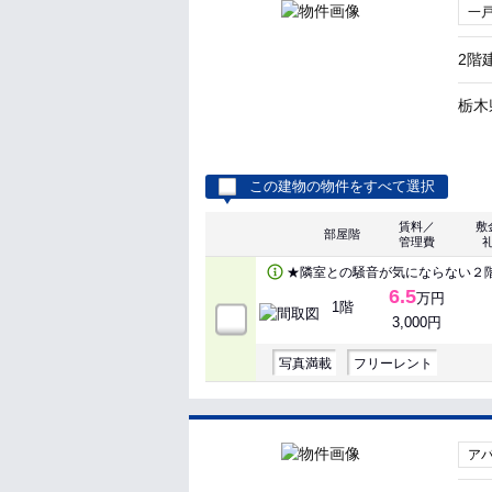
一
2階
栃木
この建物の物件をすべて選択
賃料／
敷
部屋階
管理費
★隣室との騒音が気にならない２
6.5
万円
1階
3,000円
写真満載
フリーレント
ア