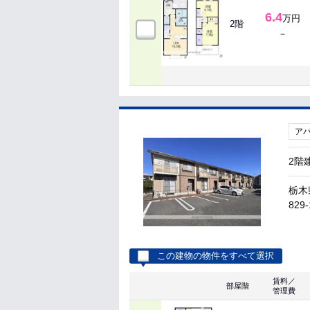
6.4
万円
2階
－
ア
2階
栃木
829-
この建物の物件をすべて選択
賃料／
部屋階
管理費