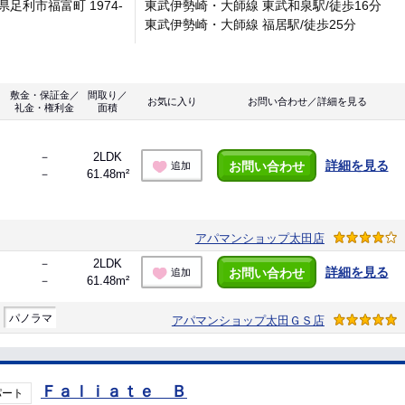
県足利市福富町 1974-
東武伊勢崎・大師線 東武和泉駅/徒歩16分
東武伊勢崎・大師線 福居駅/徒歩25分
敷金・保証金／
間取り／
お気に入り
お問い合わせ／詳細を見る
礼金・権利金
面積
－
2LDK
詳細を見る
お問い合わせ
追加
－
61.48m²
アパマンショップ太田店
－
2LDK
詳細を見る
お問い合わせ
追加
－
61.48m²
パノラマ
アパマンショップ太田ＧＳ店
Ｆａｌｉａｔｅ Ｂ
パート