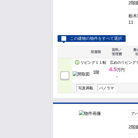
2階
栃木
11
この建物の物件をすべて選択
賃料／
敷
部屋階
管理費
リビング１１帖 広めのリビング
4.5
万円
1階
－
写真満載
パノラマ
ア
2階