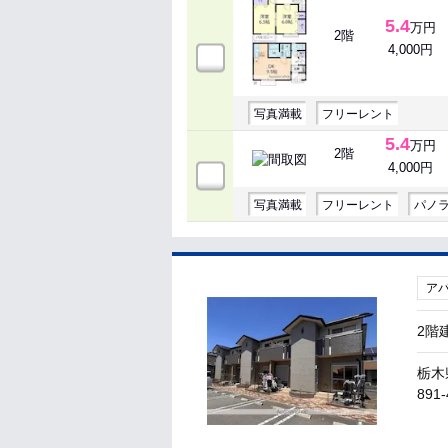
5.4
万円
2階
4,000円
写真満載
フリーレント
5.4
万円
2階
4,000円
写真満載
フリーレント
パノ
ア
2階
栃木
891-