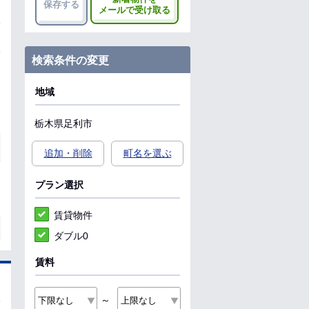
保存する
メールで受け取る
検索条件の変更
地域
栃木県
足利市
追加・削除
町名を選ぶ
プラン選択
賃貸物件
ダブル0
賃料
～