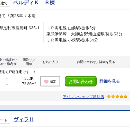
ベルディＫ Ｂ棟
戸建て
建て
/
築23年
/
木造
県足利市鹿島町 635-1
ＪＲ両毛線 山前駅/徒歩5分
東武伊勢崎・大師線 野州山辺駅/徒歩53分
ＪＲ両毛線 小俣駅/徒歩54分
金・保証金／
間取り／
お気に入り
お問い合わせ／詳細を見る
礼金・権利金
面積
階建て戸建住宅です！！
－
3LDK
詳細を見る
お問い合わせ
追加
－
72.86m²
アパマンショップ足利店
ヴィラⅡ
パート