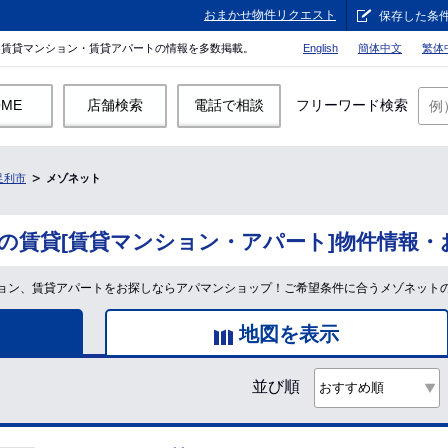
おまかせ物件リクエスト
保存した条
。賃貸マンション・賃貸アパートの情報を多数掲載。
English
簡体中文
繁体
OME
店舗検索
電話で相談
フリーワード検索
足利市
メゾネット
の賃貸[賃貸マンション・アパート]物件情報・
ョン、賃貸アパートをお探しならアパマンショップ！ご希望条件に合うメゾネット
地図を表示
並び順