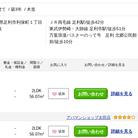
建て
/
築3年
/
木造
県足利市利保町１丁目
ＪＲ両毛線 足利駅/徒歩42分
1
東武伊勢崎・大師線 足利市駅/徒歩51分
万葉浪漫バスさーのって号 足利 北郷公民館
前/徒歩10分
敷金・保証金／
間取り／
お気に入り
お問い合わせ／詳細を見る
礼金・権利金
面積
！
－
2LDK
詳細を見る
お問い合わせ
追加
－
56.07m²
アパマンショップ太田店
－
2LDK
詳細を見る
お問い合わせ
追加
－
56.07m²