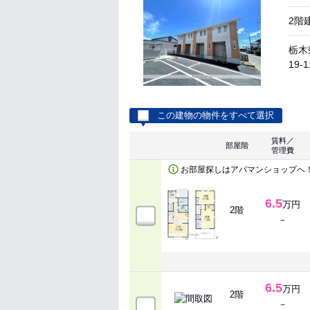
2階
栃木
19-1
この建物の物件をすべて選択
賃料／
部屋階
管理費
お部屋探しはアパマンショップへ
6.5
万円
2階
－
6.5
万円
2階
－