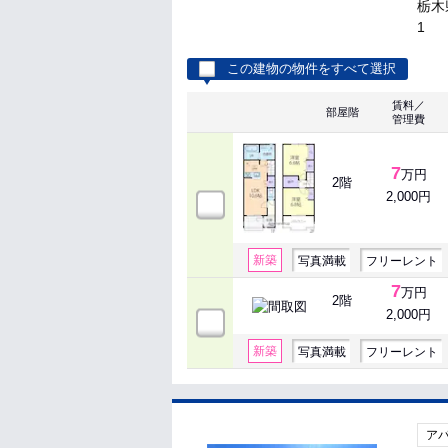
栃木
1
この建物の物件をすべて選択
賃料／
部屋階
管理費
7
万円
2階
2,000円
新築
写真満載
フリーレント
7
万円
2階
2,000円
新築
写真満載
フリーレント
ア