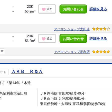
－
2DK
詳細を見る
お問い合わせ
追加
－
56.2m²
アパマンショップ太田店
－
2DK
詳細を見る
お問い合わせ
追加
－
56.2m²
ラマ
アパマンショップ足利店
ＡＫＢ Ｒ＆Ａ
パート
建て
/
築14年
/
木造
県足利市大沼田町
ＪＲ両毛線 富田駅/徒歩49分
4
ＪＲ両毛線 足利駅/徒歩61分
東武伊勢崎・大師線 東武和泉駅/徒歩76分