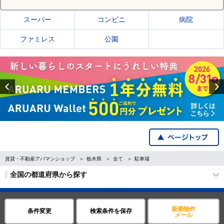
スーパー
コンビニ
病院
ファミレス
公園
Previous
賃貸・不動産アパマンショップ
栃木県
全て
駐車場
全国の都道府県から探す
企業・IR情報
サイトポリシー
新着物件
条件変更
検索条件を保存
メール
プライバシーポリシー
運営会社について