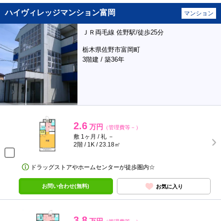
ハイヴィレッジマンション富岡
マンション
ＪＲ両毛線 佐野駅/徒歩25分
栃木県佐野市富岡町
3階建 / 築36年
2.6
万円
（管理費等－）
敷 1ヶ月 / 礼 －
2階 / 1K / 23.18㎡
ドラッグストアやホームセンターが徒歩圏内☆
お問い合わせ(無料)
お気に入り
3.8