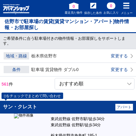
0
0
最近見た物件
お気に入り
保存した条件
メニュー
佐野市で駐車場の賃貸[賃貸マンション・アパート]物件情
報・お部屋探し
ご希望条件に合う駐車場付きの物件情報・お部屋探しをサポートしま
す。
地域・路線
栃木県佐野市
変更する
条件
駐車場 賃貸物件 ダブル0
変更する
561
件
□をチェックでまとめて問い合わせ
サン・クレスト
アパート
東武佐野線 佐野市駅/徒歩34分
東武佐野線 佐野駅/徒歩34分
栃木県佐野市免鳥町 185-1