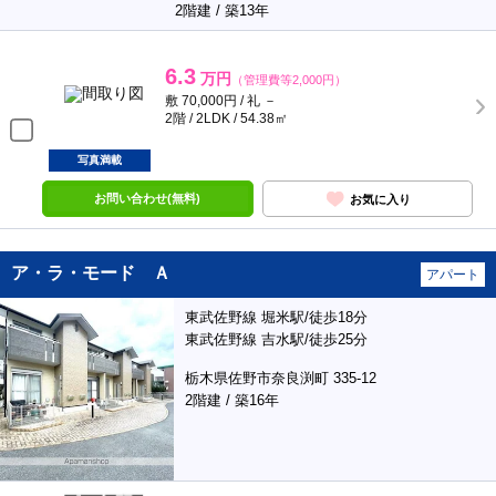
2階建 / 築13年
6.3
万円
（管理費等2,000円）
敷 70,000円 / 礼 －
2階 / 2LDK / 54.38㎡
写真満載
お問い合わせ(無料)
お気に入り
ア・ラ・モード Ａ
アパート
東武佐野線 堀米駅/徒歩18分
東武佐野線 吉水駅/徒歩25分
栃木県佐野市奈良渕町 335-12
2階建 / 築16年