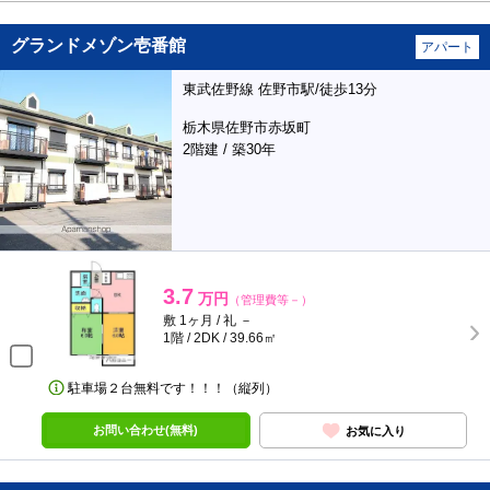
グランドメゾン壱番館
アパート
東武佐野線 佐野市駅/徒歩13分
栃木県佐野市赤坂町
2階建 / 築30年
3.7
万円
（管理費等－）
敷 1ヶ月 / 礼 －
1階 / 2DK / 39.66㎡
駐車場２台無料です！！！（縦列）
お問い合わせ(無料)
お気に入り