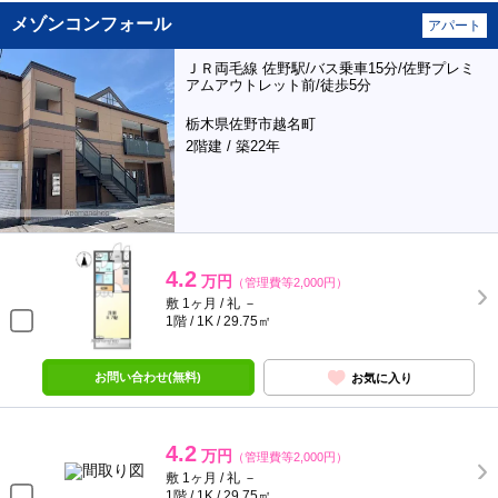
メゾンコンフォール
アパート
ＪＲ両毛線 佐野駅/バス乗車15分/佐野プレミ
アムアウトレット前/徒歩5分
栃木県佐野市越名町
2階建 / 築22年
4.2
万円
（管理費等2,000円）
敷 1ヶ月 / 礼 －
1階 / 1K / 29.75㎡
お問い合わせ(無料)
お気に入り
4.2
万円
（管理費等2,000円）
敷 1ヶ月 / 礼 －
1階 / 1K / 29.75㎡