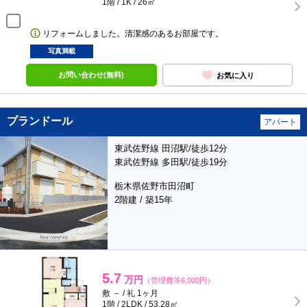
1階 / 1K / 26㎡
リフォームしました。清潔感のあるお部屋です。
写真満載
お問い合わせ(無料)
お気に入り
プランドール
アパート
東武佐野線 田沼駅/徒歩12分
東武佐野線 多田駅/徒歩19分
栃木県佐野市田沼町
2階建 / 築15年
5.7
万円
（管理費等6,000円）
敷 － / 礼 1ヶ月
1階 / 2LDK / 53.28㎡