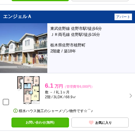
エンジェルＡ
アパート
東武佐野線 佐野市駅/徒歩6分
ＪＲ両毛線 佐野駅/徒歩16分
栃木県佐野市植野町
2階建 / 築18年
6.1
万円
（管理費等6,000円）
敷 － / 礼 1ヶ月
2階 / 3LDK / 68.9㎡
積水ハウス施工のシャーメゾン物件です☆⌒♪
お問い合わせ(無料)
お気に入り