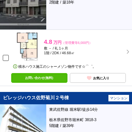
2階建 / 築18年
4.8
万円
（管理費等6,000円）
敷 － / 礼 1ヶ月
1階 / 2DK / 46.68㎡
積水ハウス施工のシャーメゾン物件です☆⌒゜。
お問い合わせ(無料)
お気に入り
ビレッジハウス佐野菊川２号棟
マンション
東武佐野線 堀米駅/徒歩14分
栃木県佐野市堀米町 3818-3
5階建 / 築39年