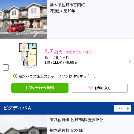
栃木県佐野市富岡町
2階建 / 築19年
4.7
万円
（管理費等6,000円）
敷 － / 礼 1ヶ月
1階 / 1LDK / 46.68㎡
積水ハウス施工のシャーメゾン物件です☆⌒゜。
お問い合わせ(無料)
お気に入り
ビグディパＡ
アパート
東武佐野線 佐野市駅/徒歩15分
栃木県佐野市大橋町