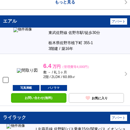
もっと見る
エアル
アパート
東武佐野線 佐野市駅/徒歩30分
栃木県佐野市植下町 355-1
3階建 / 築16年
6.4
万円
（管理費等4,000円）
敷 － / 礼 1ヶ月
2階 / 2LDK / 60.89㎡
写真満載
パノラマ
お問い合わせ(無料)
お気に入り
ライラック
アパート
ＪＲ両毛線 佐野駅/バス乗車15分/関東バス イオンショ