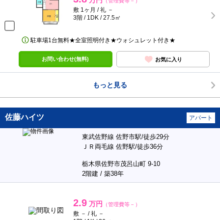
万円
（管理費等－）
敷 1ヶ月 / 礼 －
3階 / 1DK / 27.5㎡
駐車場1台無料★全室照明付き★ウォシュレット付き★
お問い合わせ(無料)
お気に入り
もっと見る
佐藤ハイツ
アパート
東武佐野線 佐野市駅/徒歩29分
ＪＲ両毛線 佐野駅/徒歩36分
栃木県佐野市茂呂山町 9-10
2階建 / 築38年
2.9
万円
（管理費等－）
敷 － / 礼 －