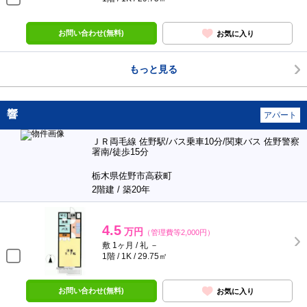
お問い合わせ(無料)
お気に入り
もっと見る
響
アパート
ＪＲ両毛線 佐野駅/バス乗車10分/関東バス 佐野警察
署南/徒歩15分
栃木県佐野市高萩町
2階建 / 築20年
4.5
万円
（管理費等2,000円）
敷 1ヶ月 / 礼 －
1階 / 1K / 29.75㎡
お問い合わせ(無料)
お気に入り