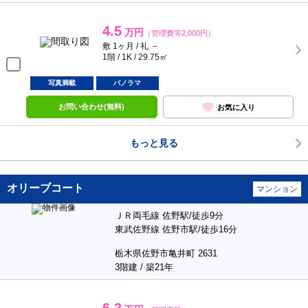
4.5
万円
（管理費等2,000円）
敷 1ヶ月 / 礼 －
1階 / 1K / 29.75㎡
写真満載
パノラマ
お問い合わせ(無料)
お気に入り
もっと見る
オリーブコート
マンション
ＪＲ両毛線 佐野駅/徒歩9分
東武佐野線 佐野市駅/徒歩16分
栃木県佐野市亀井町 2631
3階建 / 築21年