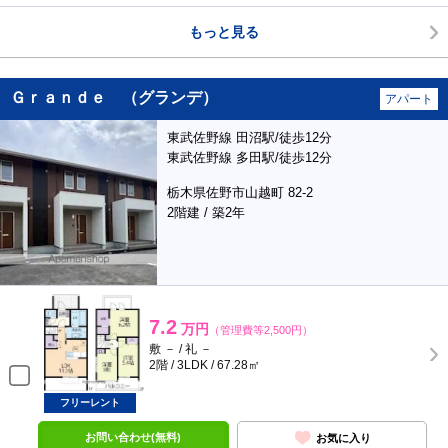
もっと見る
Ｇｒａｎｄｅ （グランデ）
アパート
東武佐野線 田沼駅/徒歩12分
東武佐野線 多田駅/徒歩12分
栃木県佐野市山越町 82-2
2階建 / 築2年
7.2
万円
（管理費等2,500円）
敷 － / 礼 －
2階 / 3LDK / 67.28㎡
フリーレント
お問い合わせ(無料)
お気に入り