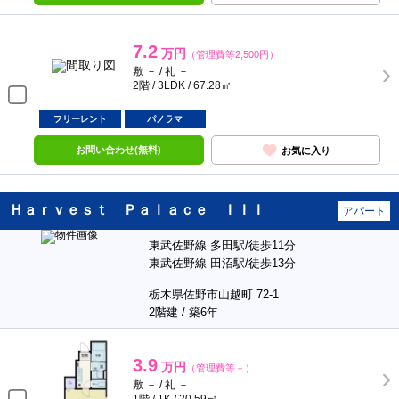
7.2
万円
（管理費等2,500円）
敷 － / 礼 －
2階 / 3LDK / 67.28㎡
フリーレント
パノラマ
お問い合わせ(無料)
お気に入り
Ｈａｒｖｅｓｔ Ｐａｌａｃｅ ＩＩＩ
アパート
東武佐野線 多田駅/徒歩11分
東武佐野線 田沼駅/徒歩13分
栃木県佐野市山越町 72-1
2階建 / 築6年
3.9
万円
（管理費等－）
敷 － / 礼 －