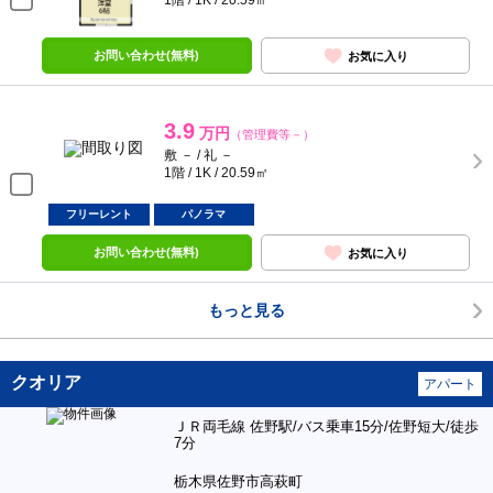
1階 / 1K / 20.59㎡
お問い合わせ(無料)
お気に入り
3.9
万円
（管理費等－）
敷 － / 礼 －
1階 / 1K / 20.59㎡
フリーレント
パノラマ
お問い合わせ(無料)
お気に入り
もっと見る
クオリア
アパート
ＪＲ両毛線 佐野駅/バス乗車15分/佐野短大/徒歩
7分
栃木県佐野市高萩町