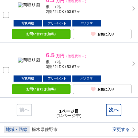
6.3
万円
（管理費等－）
敷 － / 礼 －
2階 / 2LDK / 53.67㎡
写真満載
フリーレント
パノラマ
お問い合わせ(無料)
お気に入り
6.5
万円
（管理費等－）
敷 － / 礼 －
3階 / 2LDK / 53.67㎡
写真満載
フリーレント
パノラマ
お問い合わせ(無料)
お気に入り
前へ
次へ
1ページ目
(14ページ中)
地域・路線
栃木県佐野市
変更する