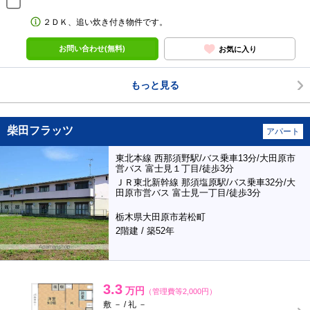
２ＤＫ、追い炊き付き物件です。
お問い合わせ(無料)
お気に入り
もっと見る
柴田フラッツ
アパート
東北本線 西那須野駅/バス乗車13分/大田原市
営バス 富士見１丁目/徒歩3分
ＪＲ東北新幹線 那須塩原駅/バス乗車32分/大
田原市営バス 富士見一丁目/徒歩3分
栃木県大田原市若松町
2階建 / 築52年
3.3
万円
（管理費等2,000円）
敷 － / 礼 －