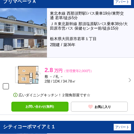
プリマベーラＡ
アパート
東北本線 西那須野駅/バス乗車19分/東野交
通 若草/徒歩5分
ＪＲ東北新幹線 那須塩原駅/バス乗車38分/大
田原市営バス 保健センター前/徒歩15分
栃木県大田原市若草１丁目
2階建 / 築36年
2.8
万円
（管理費等2,000円）
敷 － / 礼 －
2階 / 1DK / 34.78㎡
広いダイニングキッチン！２階角部屋です☆
お問い合わせ(無料)
お気に入り
シティコーポマイアミ１
アパート