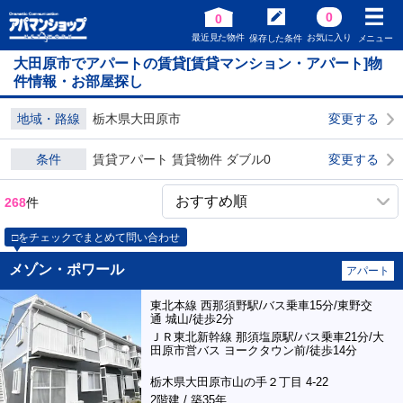
0
0
最近見た物件
お気に入り
保存した条件
メニュー
大田原市でアパートの賃貸[賃貸マンション・アパート]物
件情報・お部屋探し
地域・路線
栃木県大田原市
変更する
条件
賃貸アパート 賃貸物件 ダブル0
変更する
268
件
□をチェックでまとめて問い合わせ
メゾン・ポワール
アパート
東北本線 西那須野駅/バス乗車15分/東野交
通 城山/徒歩2分
ＪＲ東北新幹線 那須塩原駅/バス乗車21分/大
田原市営バス ヨークタウン前/徒歩14分
栃木県大田原市山の手２丁目 4-22
2階建 / 築35年