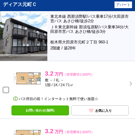
ディアス元町Ｃ
アパート
東北本線 西那須野駅/バス乗車17分/大田原市
営バス あさひ橋/徒歩2分
ＪＲ東北新幹線 那須塩原駅/バス乗車34分/大
田原市営バス あさひ橋/徒歩3分
栃木県大田原市元町２丁目 960-1
2階建 / 築28年
3.2
万円
（管理費等2,000円）
敷 － / 礼 －
1階 / 1K / 24.71㎡
バス停目の前！インターネット無料で使い放題☆
お問い合わせ(無料)
お気に入り
3.2
万円
（管理費等2,000円）