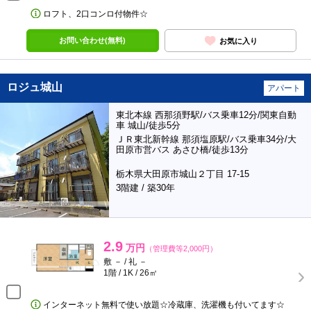
ロフト、2口コンロ付物件☆
お問い合わせ(無料)
お気に入り
ロジュ城山
アパート
東北本線 西那須野駅/バス乗車12分/関東自動
車 城山/徒歩5分
ＪＲ東北新幹線 那須塩原駅/バス乗車34分/大
田原市営バス あさひ橋/徒歩13分
栃木県大田原市城山２丁目 17-15
3階建 / 築30年
2.9
万円
（管理費等2,000円）
敷 － / 礼 －
1階 / 1K / 26㎡
インターネット無料で使い放題☆冷蔵庫、洗濯機も付いてます☆