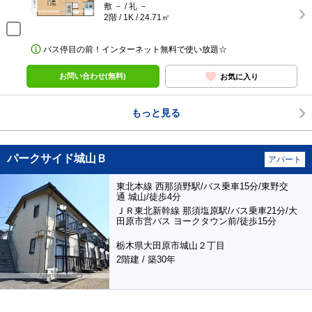
敷 － / 礼 －
2階 / 1K / 24.71㎡
バス停目の前！インターネット無料で使い放題☆
お問い合わせ(無料)
お気に入り
もっと見る
パークサイド城山Ｂ
アパート
東北本線 西那須野駅/バス乗車15分/東野交
通 城山/徒歩4分
ＪＲ東北新幹線 那須塩原駅/バス乗車21分/大
田原市営バス ヨークタウン前/徒歩15分
栃木県大田原市城山２丁目
2階建 / 築30年