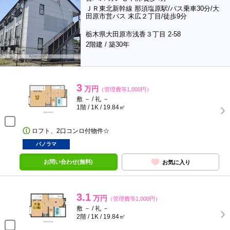
ＪＲ東北新幹線 那須塩原駅/バス乗車30分/大
田原市営バス 末広２丁目/徒歩9分
栃木県大田原市浅香３丁目 2-58
2階建 / 築30年
3
万円
（管理費等1,000円）
敷 － / 礼 －
1階 / 1K / 19.84㎡
ロフト、2口コンロ付物件☆
パノラマ
お問い合わせ(無料)
お気に入り
3.1
万円
（管理費等1,000円）
敷 － / 礼 －
2階 / 1K / 19.84㎡