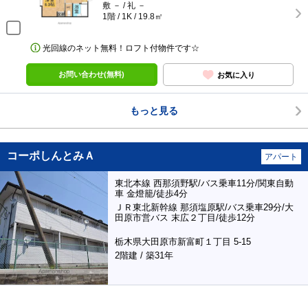
敷 － / 礼 －
1階 / 1K / 19.8㎡
光回線のネット無料！ロフト付物件です☆
お問い合わせ(無料)
お気に入り
もっと見る
コーポしんとみＡ
アパート
東北本線 西那須野駅/バス乗車11分/関東自動
車 金燈籠/徒歩4分
ＪＲ東北新幹線 那須塩原駅/バス乗車29分/大
田原市営バス 末広２丁目/徒歩12分
栃木県大田原市新富町１丁目 5-15
2階建 / 築31年