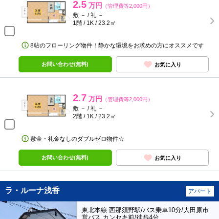
2.5
万円
（管理費等2,000円）
敷 － / 礼 －
1階 / 1K / 23.2㎡
8帖のフローリング物件！静かな環境をお求めの方にオススメです
お問い合わせ(無料)
お気に入り
2.7
万円
（管理費等2,000円）
敷 － / 礼 －
2階 / 1K / 23.2㎡
敷金・礼金なしのダブルゼロ物件☆
お問い合わせ(無料)
お気に入り
ラ・ルーナ浅香
アパート
東北本線 西那須野駅/バス乗車10分/大田原市
営バス カンセキ前/徒歩4分