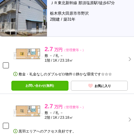
ＪＲ東北新幹線 那須塩原駅/徒歩67分
栃木県大田原市市野沢
2階建 / 築31年
2.7
万円
（管理費等－）
敷 － / 礼 －
1階 / 1K / 23.18㎡
敷金・礼金なしのダブルゼロ物件☆静かな環境です☆☆☆
お問い合わせ(無料)
お気に入り
2.7
万円
（管理費等－）
敷 － / 礼 －
2階 / 1K / 23.18㎡
黒羽エリアへのアクセス良好です。