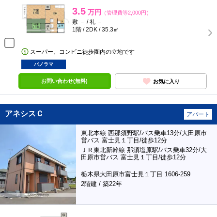
3.5
万円
（管理費等2,000円）
敷 － / 礼 －
1階 / 2DK / 35.3㎡
スーパー、コンビニ徒歩圏内の立地です
パノラマ
お問い合わせ(無料)
お気に入り
アネシスＣ
アパート
東北本線 西那須野駅/バス乗車13分/大田原市
営バス 富士見１丁目/徒歩12分
ＪＲ東北新幹線 那須塩原駅/バス乗車32分/大
田原市営バス 富士見１丁目/徒歩12分
栃木県大田原市富士見１丁目 1606-259
2階建 / 築22年