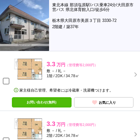
東北本線 那須塩原駅/バス乗車24分/大田原市
営バス 県北体育館入口/徒歩6分
栃木県大田原市美原３丁目 3330-72
2階建 / 築37年
3.3
万円
（管理費等2,000円）
敷 － / 礼 －
1階 / 2DK / 34.78㎡
家主様自己管理、希望者には冷蔵庫・洗濯機つけます。
お問い合わせ(無料)
お気に入り
3.3
万円
（管理費等2,000円）
敷 － / 礼 －
2階 / 2DK / 34.78㎡