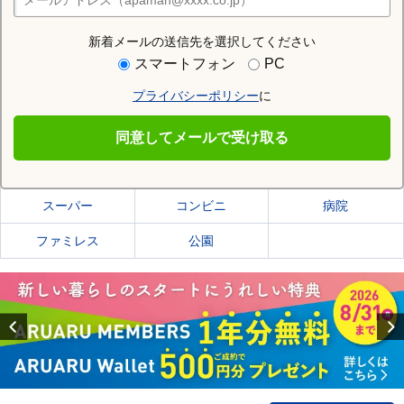
店舗検索
新着メールの送信先を選択してください
住む街研究所で大田原市の情報を見る
スマートフォン
PC
プライバシーポリシー
に
大田原市
同意してメールで受け取る
大田原市の施設一覧
スーパー
コンビニ
病院
ファミレス
公園
Previous