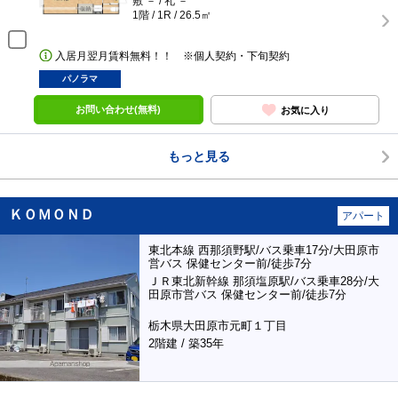
敷 － / 礼 －
1階 / 1R / 26.5㎡
入居月翌月賃料無料！！ ※個人契約・下旬契約
パノラマ
お問い合わせ(無料)
お気に入り
もっと見る
ＫＯＭＯＮＤ
アパート
東北本線 西那須野駅/バス乗車17分/大田原市
営バス 保健センター前/徒歩7分
ＪＲ東北新幹線 那須塩原駅/バス乗車28分/大
田原市営バス 保健センター前/徒歩7分
栃木県大田原市元町１丁目
2階建 / 築35年