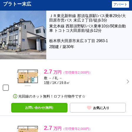
プラトー末広
アパート
ＪＲ東北新幹線 那須塩原駅/バス乗車29分/大
田原市営バス 末広２丁目/徒歩3分
東北本線 西那須野駅/バス乗車10分/関東自動
車 トコトコ大田原前/徒歩12分
栃木県大田原市末広３丁目 2983-1
2階建 / 築30年
2.7
万円
（管理費等2,000円）
敷 － / 礼 －
1階 / 1K / 19.8㎡
光回線のネット無料！ロフト付物件です☆
お問い合わせ(無料)
お気に入り
2.7
万円
（管理費等2,000円）