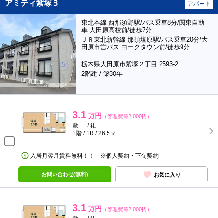
アミティ紫塚Ｂ
アパート
東北本線 西那須野駅/バス乗車8分/関東自動
車 大田原高校前/徒歩7分
ＪＲ東北新幹線 那須塩原駅/バス乗車20分/大
田原市営バス ヨークタウン前/徒歩9分
栃木県大田原市紫塚２丁目 2593-2
2階建 / 築30年
3.1
万円
（管理費等2,000円）
敷 － / 礼 －
1階 / 1R / 26.5㎡
入居月翌月賃料無料！！ ※個人契約・下旬契約
お問い合わせ(無料)
お気に入り
3.1
万円
（管理費等2,000円）