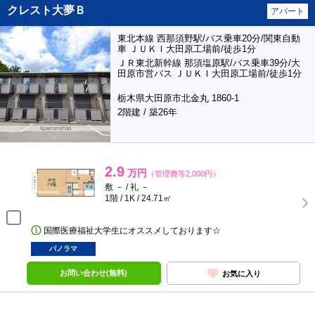
クレスト大夢Ｂ
アパート
東北本線 西那須野駅/バス乗車20分/関東自動
車 ＪＵＫＩ大田原工場前/徒歩1分
ＪＲ東北新幹線 那須塩原駅/バス乗車39分/大
田原市営バス ＪＵＫＩ大田原工場前/徒歩1分
栃木県大田原市北金丸 1860-1
2階建 / 築26年
2.9
万円
（管理費等2,000円）
敷 － / 礼 －
1階 / 1K / 24.71㎡
国際医療福祉大学生にオススメしております☆
パノラマ
お問い合わせ(無料)
お気に入り