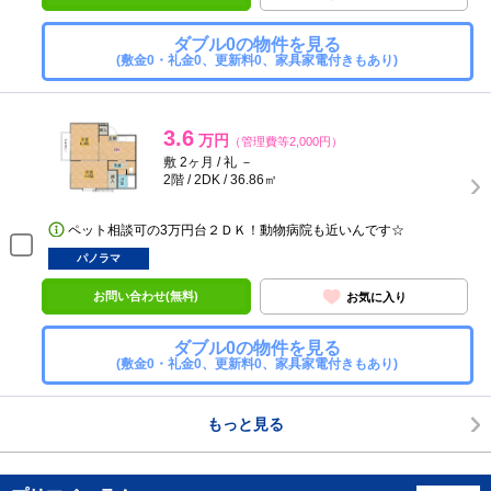
ダブル0の物件を見る
(敷金0・礼金0、更新料0、家具家電付きもあり)
3.6
万円
（管理費等2,000円）
敷 2ヶ月 / 礼 －
2階 / 2DK / 36.86㎡
ペット相談可の3万円台２ＤＫ！動物病院も近いんです☆
パノラマ
お問い合わせ(無料)
お気に入り
ダブル0の物件を見る
(敷金0・礼金0、更新料0、家具家電付きもあり)
もっと見る