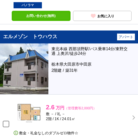
パノラマ
お問い合わせ(無料)
お気に入り
エルメゾン トウハウス
アパート
東北本線 西那須野駅/バス乗車14分/東野交
通 上奥沢/徒歩24分
栃木県大田原市中田原
2階建 / 築31年
2.6
万円
（管理費等2,000円）
敷 － / 礼 －
2階 / 1K / 24.01㎡
敷金・礼金なしのダブルゼロ物件☆