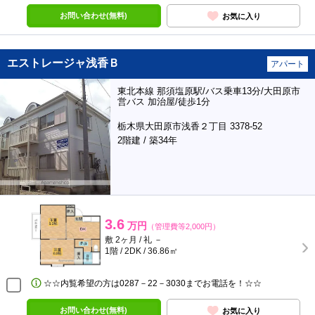
お問い合わせ(無料)
お気に入り
エストレージャ浅香Ｂ
アパート
東北本線 那須塩原駅/バス乗車13分/大田原市
営バス 加治屋/徒歩1分
栃木県大田原市浅香２丁目 3378-52
2階建 / 築34年
3.6
万円
（管理費等2,000円）
敷 2ヶ月 / 礼 －
1階 / 2DK / 36.86㎡
☆☆内覧希望の方は0287－22－3030までお電話を！☆☆
お問い合わせ(無料)
お気に入り