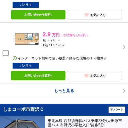
パノラマ
お問い合わせ(無料)
お気に入り
2.9
万円
（管理費等2,000円）
敷 － / 礼 －
1階 / 1K / 26㎡
インターネット無料で使い放題☆静かな環境の１Ｋ物件☆
パノラマ
お問い合わせ(無料)
お気に入り
もっと見る
しまコーポ市野沢Ｃ
アパート
東北本線 西那須野駅/バス乗車23分/大田原市
営バス 市野沢小学校入口/徒歩5分