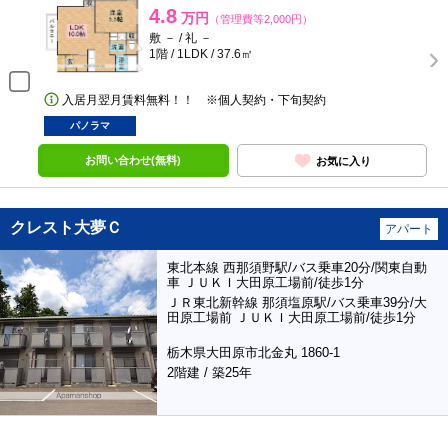
4.8
万円
（管理費等2,000円）
敷 － / 礼 －
1階 / 1LDK / 37.6㎡
入居月翌月賃料無料！！ ※個人契約・下旬契約
パノラマ
お問い合わせ(無料)
お気に入り
クレスト大夢Ｃ
アパート
東北本線 西那須野駅/バス乗車20分/関東自動
車 ＪＵＫＩ大田原工場前/徒歩1分
ＪＲ東北新幹線 那須塩原駅/バス乗車39分/大
田原工場前 ＪＵＫＩ大田原工場前/徒歩1分
栃木県大田原市北金丸 1860-1
2階建 / 築25年