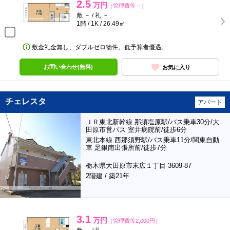
2.5
万円
（管理費等－）
敷 － / 礼 －
1階 / 1K / 26.49㎡
敷金礼金無し、ダブルゼロ物件。低予算者優遇。
お問い合わせ(無料)
お気に入り
チェレスタ
アパート
ＪＲ東北新幹線 那須塩原駅/バス乗車30分/大
田原市営バス 室井病院前/徒歩6分
東北本線 西那須野駅/バス乗車11分/関東自動
車 足銀南出張所前/徒歩7分
栃木県大田原市末広１丁目 3609-87
2階建 / 築21年
3.1
万円
（管理費等2,000円）