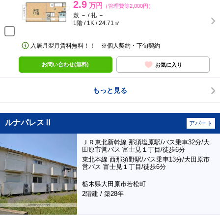
2.9
万円
（管理費等2,000円）
敷 － / 礼 －
1階 / 1K / 24.71㎡
入居月翌月賃料無料！！ ※個人契約・下旬契約
お問い合わせ(無料)
お気に入り
もっと見る
ルナパレスⅡ
アパート
ＪＲ東北新幹線 那須塩原駅/バス乗車32分/大
田原市営バス 富士見１丁目/徒歩6分
東北本線 西那須野駅/バス乗車13分/大田原市
営バス 富士見１丁目/徒歩6分
栃木県大田原市若松町
2階建 / 築28年