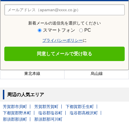
住みたい街の店舗を探す
店舗検索
新着メールの送信先を選択してください
近隣の駅
スマートフォン
PC
仁井田駅
下野花岡駅
プライバシーポリシー
に
同意してメールで受け取る
宝積寺駅を通る沿線
東北本線
烏山線
周辺の人気エリア
芳賀郡市貝町
芳賀郡芳賀町
下都賀郡壬生町
下都賀郡野木町
塩谷郡塩谷町
塩谷郡高根沢町
那須郡那須町
那須郡那珂川町