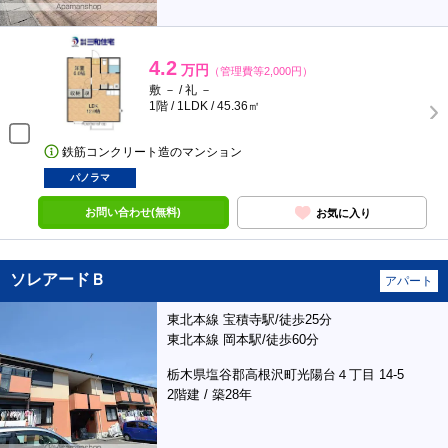
4.2
万円
（管理費等2,000円）
敷 － / 礼 －
1階 / 1LDK / 45.36㎡
鉄筋コンクリート造のマンション
パノラマ
お問い合わせ(無料)
お気に入り
ソレアードＢ
アパート
東北本線 宝積寺駅/徒歩25分
東北本線 岡本駅/徒歩60分
栃木県塩谷郡高根沢町光陽台４丁目 14-5
2階建 / 築28年