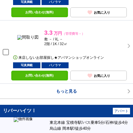
写真満載
パノラマ
お問い合わせ(無料)
お気に入り
3.3
万円
（管理費等－）
敷 － / 礼 －
2階 / 1K / 32㎡
来店しないお部屋探し★アパマンショップオンライン
写真満載
パノラマ
お問い合わせ(無料)
お気に入り
もっと見る
リバーハイツⅠ
アパート
東北本線 宝積寺駅/バス乗車5分/石神/徒歩4分
烏山線 岡本駅/徒歩40分