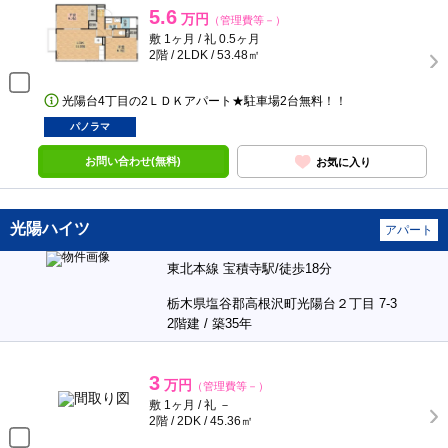
5.6
万円
（管理費等－）
敷 1ヶ月 / 礼 0.5ヶ月
2階 / 2LDK / 53.48㎡
光陽台4丁目の2ＬＤＫアパート★駐車場2台無料！！
パノラマ
お問い合わせ(無料)
お気に入り
光陽ハイツ
アパート
東北本線 宝積寺駅/徒歩18分
栃木県塩谷郡高根沢町光陽台２丁目 7-3
2階建 / 築35年
3
万円
（管理費等－）
敷 1ヶ月 / 礼 －
2階 / 2DK / 45.36㎡