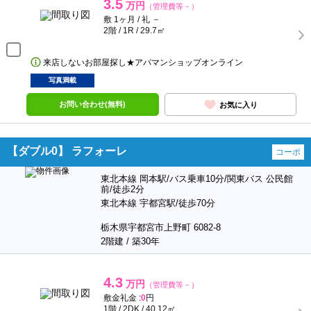
3.5
万円
（管理費等－）
敷 1ヶ月 / 礼 －
2階 / 1R / 29.7㎡
来店しないお部屋探し★アパマンショップオンライン
写真満載
お問い合わせ(無料)
お気に入り
【ダブル0】 ラフォーレ
コーポ
東北本線 岡本駅/バス乗車10分/関東バス 公民館
前/徒歩2分
東北本線 宇都宮駅/徒歩70分
栃木県宇都宮市上野町 6082-8
2階建 / 築30年
4.3
万円
（管理費等－）
敷金礼金 :
0
円
1階 / 2DK / 40.12㎡