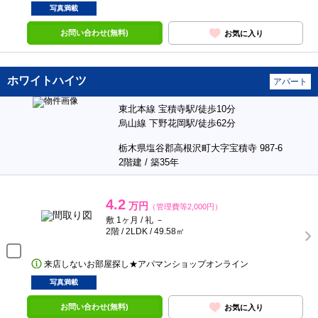
写真満載
お問い合わせ(無料)
お気に入り
ホワイトハイツ
アパート
東北本線 宝積寺駅/徒歩10分
烏山線 下野花岡駅/徒歩62分
栃木県塩谷郡高根沢町大字宝積寺 987-6
2階建 / 築35年
4.2
万円
（管理費等2,000円）
敷 1ヶ月 / 礼 －
2階 / 2LDK / 49.58㎡
来店しないお部屋探し★アパマンショップオンライン
写真満載
お問い合わせ(無料)
お気に入り