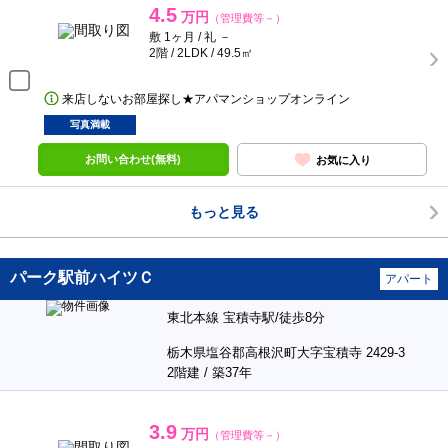
4.5
万円
（管理費等－）
敷 1ヶ月 / 礼 －
2階 / 2LDK / 49.5㎡
来店しないお部屋探し★アパマンショップオンライン
写真満載
お問い合わせ(無料)
お気に入り
もっと見る
パーク駅前ハイツＣ
アパート
東北本線 宝積寺駅/徒歩8分
栃木県塩谷郡高根沢町大字宝積寺 2429-3
2階建 / 築37年
3.9
万円
（管理費等－）