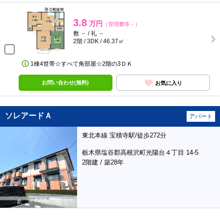
3.8
万円
（管理費等－）
敷 － / 礼 －
2階 / 3DK / 46.37㎡
1棟4世帯☆すべて角部屋☆2階の3ＤＫ
お問い合わせ(無料)
お気に入り
ソレアードＡ
アパート
東北本線 宝積寺駅/徒歩272分
栃木県塩谷郡高根沢町光陽台４丁目 14-5
2階建 / 築28年