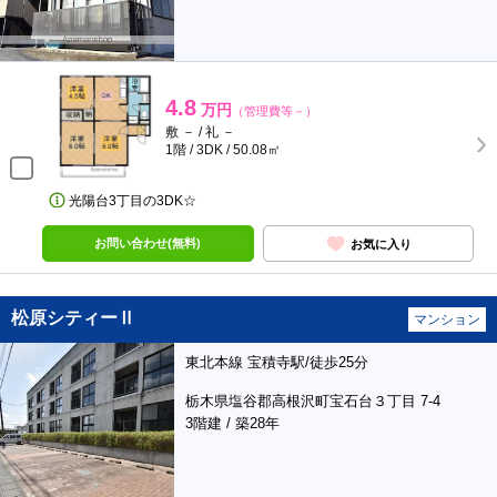
4.8
万円
（管理費等－）
敷 － / 礼 －
1階 / 3DK / 50.08㎡
光陽台3丁目の3DK☆
お問い合わせ(無料)
お気に入り
松原シティーⅡ
マンション
東北本線 宝積寺駅/徒歩25分
栃木県塩谷郡高根沢町宝石台３丁目 7-4
3階建 / 築28年