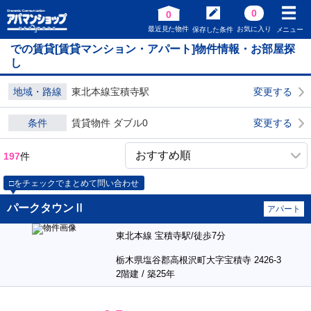
0
0
最近見た物件
お気に入り
保存した条件
メニュー
での賃貸[賃貸マンション・アパート]物件情報・お部屋探
し
地域・路線
東北本線宝積寺駅
変更する
条件
賃貸物件 ダブル0
変更する
197
件
□をチェックでまとめて問い合わせ
パークタウンⅡ
アパート
東北本線 宝積寺駅/徒歩7分
栃木県塩谷郡高根沢町大字宝積寺 2426-3
2階建 / 築25年