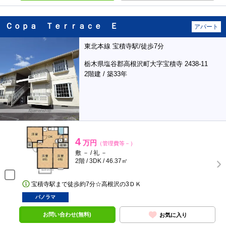
Ｃｏｐａ Ｔｅｒｒａｃｅ Ｅ
アパート
東北本線 宝積寺駅/徒歩7分
栃木県塩谷郡高根沢町大字宝積寺 2438-11
2階建 / 築33年
4
万円
（管理費等－）
敷 － / 礼 －
2階 / 3DK / 46.37㎡
宝積寺駅まで徒歩約7分☆高根沢の3ＤＫ
パノラマ
お問い合わせ(無料)
お気に入り