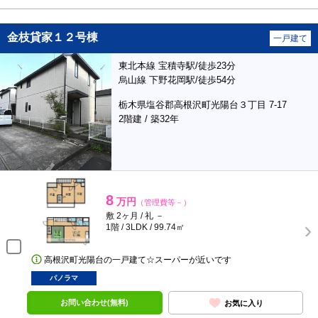
金枝貸家１２号棟
一戸建て
東北本線 宝積寺駅/徒歩23分
烏山線 下野花岡駅/徒歩54分
栃木県塩谷郡高根沢町光陽台３丁目 7-17
2階建 / 築32年
8
万円
（管理費等－）
敷 2ヶ月 / 礼 －
1階 / 3LDK / 99.74㎡
高根沢町光陽台の一戸建て☆スーパーが近いです
パノラマ
お問い合わせ(無料)
お気に入り