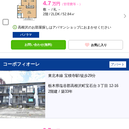
4.7
万円
（管理費等－）
敷 － / 礼 －
2階 / 2LDK / 52.84㎡
高根沢のお部屋探しはアパマンショップにおまかせください
パノラマ
お問い合わせ(無料)
お気に入り
コーポフィオーレ
アパート
東北本線 宝積寺駅/徒歩29分
栃木県塩谷郡高根沢町宝石台３丁目 12-16
2階建 / 築33年