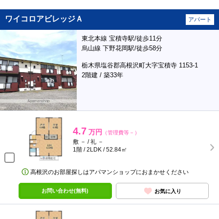
ワイコロアビレッジＡ
アパート
東北本線 宝積寺駅/徒歩11分
烏山線 下野花岡駅/徒歩58分
栃木県塩谷郡高根沢町大字宝積寺 1153-1
2階建 / 築33年
4.7
万円
（管理費等－）
敷 － / 礼 －
1階 / 2LDK / 52.84㎡
高根沢のお部屋探しはアパマンショップにおまかせください
お問い合わせ(無料)
お気に入り