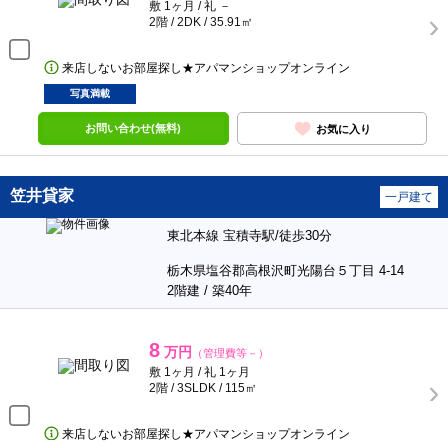
敷 1ヶ月 / 礼 －
2階 / 2DK / 35.91㎡
来店しないお部屋探し★アパマンショップオンライン
写真満載
お問い合わせ(無料)
お気に入り
笠井貸家
一戸建て
東北本線 宝積寺駅/徒歩30分
栃木県塩谷郡高根沢町光陽台５丁目 4-14
2階建 / 築40年
8
万円
（管理費等－）
敷 1ヶ月 / 礼 1ヶ月
2階 / 3SLDK / 115㎡
来店しないお部屋探し★アパマンショップオンライン