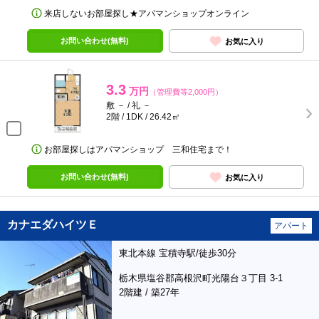
来店しないお部屋探し★アパマンショップオンライン
お問い合わせ(無料)
お気に入り
3.3
万円
（管理費等2,000円）
敷 － / 礼 －
2階 / 1DK / 26.42㎡
お部屋探しはアパマンショップ 三和住宅まで！
お問い合わせ(無料)
お気に入り
カナエダハイツＥ
アパート
東北本線 宝積寺駅/徒歩30分
栃木県塩谷郡高根沢町光陽台３丁目 3-1
2階建 / 築27年