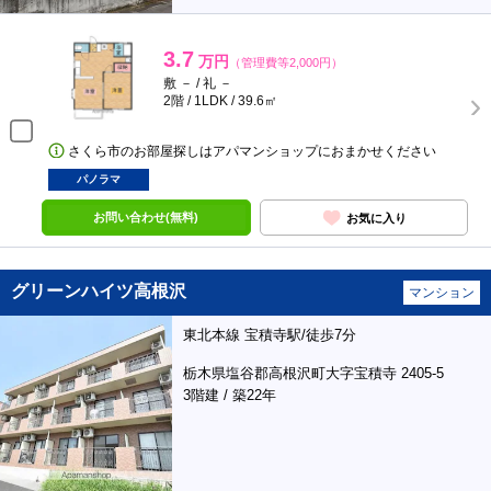
3.7
万円
（管理費等2,000円）
敷 － / 礼 －
2階 / 1LDK / 39.6㎡
さくら市のお部屋探しはアパマンショップにおまかせください
パノラマ
お問い合わせ(無料)
お気に入り
グリーンハイツ高根沢
マンション
東北本線 宝積寺駅/徒歩7分
栃木県塩谷郡高根沢町大字宝積寺 2405-5
3階建 / 築22年