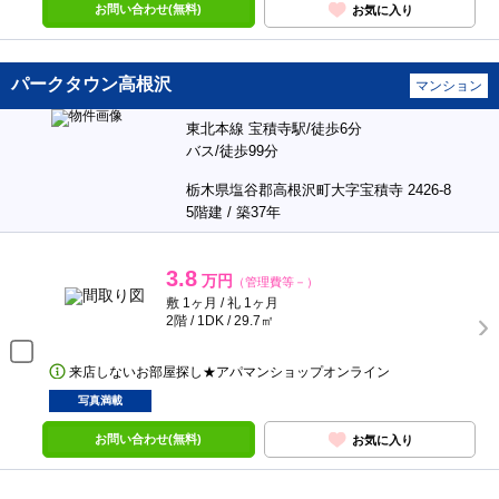
お問い合わせ(無料)
お気に入り
パークタウン高根沢
マンション
東北本線 宝積寺駅/徒歩6分
バス/徒歩99分
栃木県塩谷郡高根沢町大字宝積寺 2426-8
5階建 / 築37年
3.8
万円
（管理費等－）
敷 1ヶ月 / 礼 1ヶ月
2階 / 1DK / 29.7㎡
来店しないお部屋探し★アパマンショップオンライン
写真満載
お問い合わせ(無料)
お気に入り