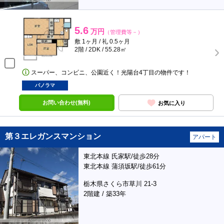
5.6
万円
（管理費等－）
敷 1ヶ月 / 礼 0.5ヶ月
2階 / 2DK / 55.28㎡
スーパー、コンビニ、公園近く！光陽台4丁目の物件です！
パノラマ
お問い合わせ(無料)
お気に入り
第３エレガンスマンション
アパート
東北本線 氏家駅/徒歩28分
東北本線 蒲須坂駅/徒歩61分
栃木県さくら市草川 21-3
2階建 / 築33年