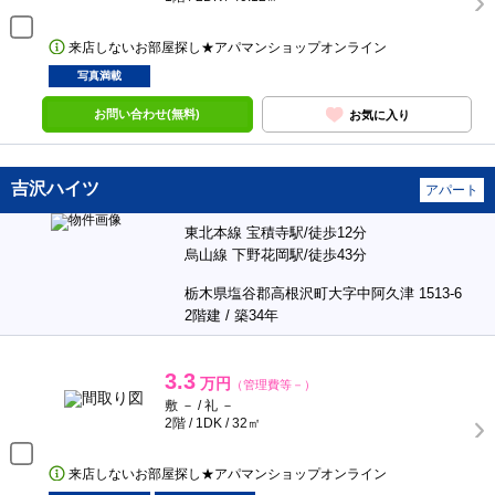
来店しないお部屋探し★アパマンショップオンライン
写真満載
お問い合わせ(無料)
お気に入り
吉沢ハイツ
アパート
東北本線 宝積寺駅/徒歩12分
烏山線 下野花岡駅/徒歩43分
栃木県塩谷郡高根沢町大字中阿久津 1513-6
2階建 / 築34年
3.3
万円
（管理費等－）
敷 － / 礼 －
2階 / 1DK / 32㎡
来店しないお部屋探し★アパマンショップオンライン