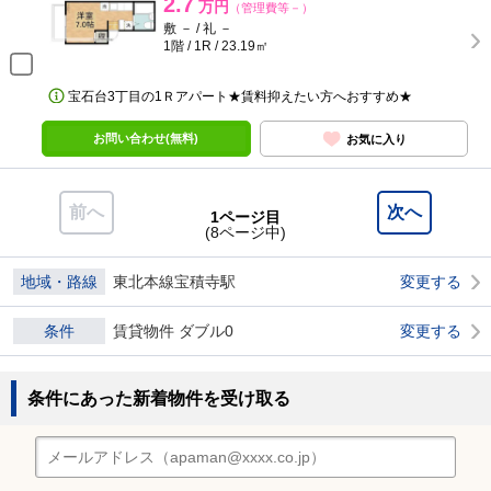
2.7
万円
（管理費等－）
敷 － / 礼 －
1階 / 1R / 23.19㎡
宝石台3丁目の1Ｒアパート★賃料抑えたい方へおすすめ★
お問い合わせ(無料)
お気に入り
前へ
次へ
1ページ目
(8ページ中)
地域・路線
東北本線宝積寺駅
変更する
条件
賃貸物件 ダブル0
変更する
条件にあった新着物件を受け取る