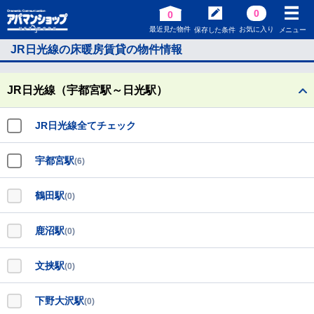
0
0
最近見た物件
お気に入り
保存した条件
メニュー
JR日光線の床暖房賃貸の物件情報
JR日光線（宇都宮駅～日光駅）
JR日光線全てチェック
宇都宮駅
(6)
鶴田駅
(0)
鹿沼駅
(0)
文挟駅
(0)
下野大沢駅
(0)