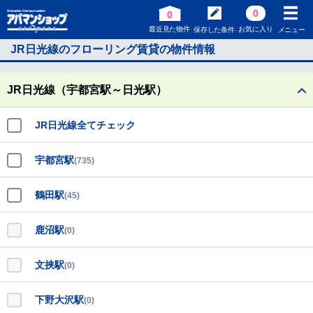
0
0
最近見た物件
お気に入り
保存した条件
メニュー
JR日光線のフローリング賃貸の物件情報
JR日光線（宇都宮駅～日光駅）
JR日光線全てチェック
宇都宮駅
(735)
鶴田駅
(45)
鹿沼駅
(0)
文挟駅
(0)
下野大沢駅
(0)