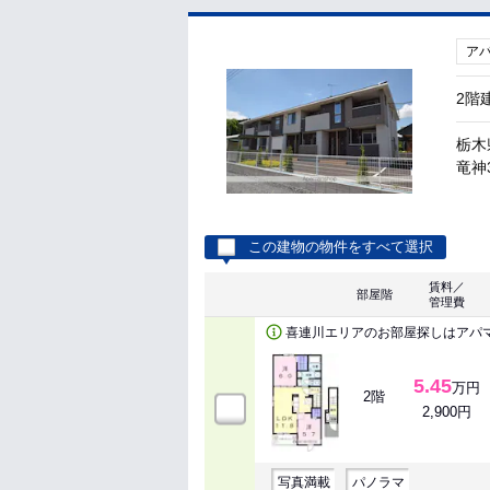
ア
2階
栃木
竜神3
この建物の物件をすべて選択
賃料／
部屋階
管理費
喜連川エリアのお部屋探しはアパ
5.45
万円
2階
2,900円
写真満載
パノラマ