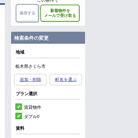
この条件で
新着物件を
保存する
メールで受け取る
検索条件の変更
地域
栃木県
さくら市
追加・削除
町名を選ぶ
プラン選択
賃貸物件
ダブル0
賃料