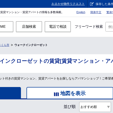
おまかせ物件リクエスト
保存した条
。賃貸マンション・賃貸アパートの情報を多数掲載。
English
簡体中文
繁体
OME
店舗検索
電話で相談
フリーワード検索
さくら市
ウォークインクローゼット
インクローゼットの賃貸[賃貸マンション・ア
ット付きの賃貸マンション、賃貸アパートをお探しならアパマンショップ！ご希望
地図を表示
並び順