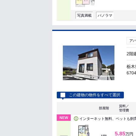
写真満載
パノラマ
ア
2階
栃木
6704
この建物の物件をすべて選択
賃料／
部屋階
管理費
NEW
インターネット無料、ペットも飼育
5.85
万円