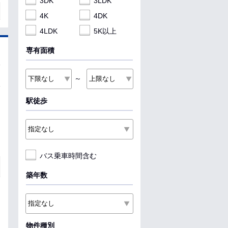
3DK
3LDK
4K
4DK
4LDK
5K以上
専有面積
～
駅徒歩
バス乗車時間含む
築年数
物件種別