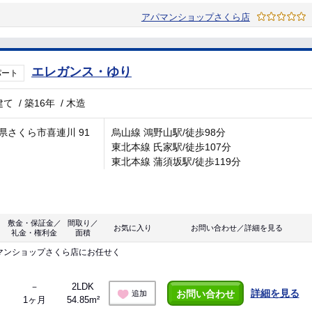
アパマンショップさくら店
エレガンス・ゆり
パート
建て
/
築16年
/
木造
県さくら市喜連川 91
烏山線 鴻野山駅/徒歩98分
東北本線 氏家駅/徒歩107分
東北本線 蒲須坂駅/徒歩119分
敷金・保証金／
間取り／
お気に入り
お問い合わせ／詳細を見る
礼金・権利金
面積
マンショップさくら店にお任せく
－
2LDK
詳細を見る
お問い合わせ
追加
1ヶ月
54.85m²