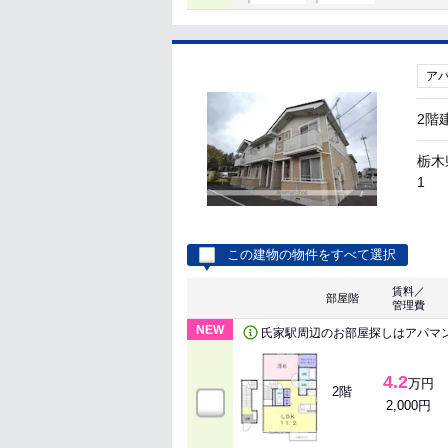
ア
2階
栃木
1
この建物の物件をすべて選択
賃料／
部屋階
管理費
NEW
氏家駅周辺のお部屋探しはアパマ
4.2
万円
2階
2,000円