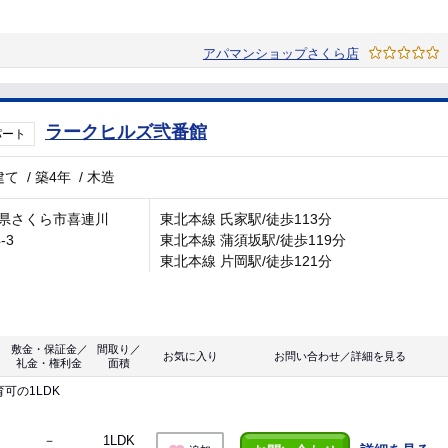
アパマンショップさくら店
ラークヒルズ弐番館
パート
建て
/
築4年
/
木造
県さくら市喜連川
東北本線 氏家駅/徒歩113分
-3
東北本線 蒲須坂駅/徒歩119分
東北本線 片岡駅/徒歩121分
敷金・保証金／
間取り／
お気に入り
お問い合わせ／詳細を見る
礼金・権利金
面積
可の1LDK
－
1LDK