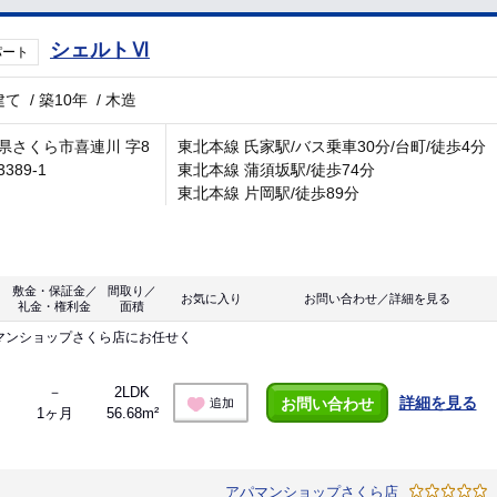
シェルトⅥ
パート
建て
/
築10年
/
木造
県さくら市喜連川 字8
東北本線 氏家駅/バス乗車30分/台町/徒歩4分
389-1
東北本線 蒲須坂駅/徒歩74分
東北本線 片岡駅/徒歩89分
敷金・保証金／
間取り／
お気に入り
お問い合わせ／詳細を見る
礼金・権利金
面積
マンショップさくら店にお任せく
－
2LDK
詳細を見る
お問い合わせ
追加
1ヶ月
56.68m²
アパマンショップさくら店