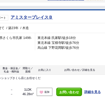
アミスタープレイスＢ
パート
建て
/
築23年
/
木造
県さくら市氏家 1498-
東北本線 氏家駅/徒歩18分
東北本線 宝積寺駅/徒歩76分
烏山線 下野花岡駅/徒歩76分
敷金・保証金／
間取り／
お気に入り
お問い合わせ／詳細を見る
礼金・権利金
面積
ンショップさくら店にお任せくだ
－
1LDK
詳細を見る
お問い合わせ
追加
－
46.28m²