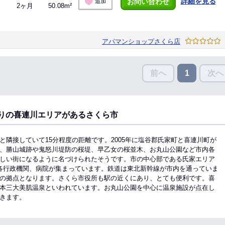
詳細を見る
お問い合わせ
追加
2ヶ月
50.08m²
アパマンショップさくら店
前へ
次へ
1
りの喜連川エリアがあるさくら市
隣接していて15分程度の距離です。2005年に塩谷郡氏家町と喜連川町が
、勝山城跡や鬼怒川堤防の桜堤、早乙女の桜並木、お丸山公園など市内各
しい街になるように名づけられたそうです。市の中心部である氏家エリア
各行政機関、病院が集まっています。鉄道は東北新幹線が市内を通っていま
の拠点となります。さくら市役所も駅の近くにあり、とても便利です。喜
本三大美肌温泉といわれています。お丸山公園を中心に温泉施設が点在し
きます。