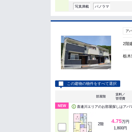
写真満載
パノラマ
ア
2階
栃木
この建物の物件をすべて選択
賃料／
部屋階
管理費
NEW
喜連川エリアのお部屋探しはアパ
4.75
万円
2階
1,800円