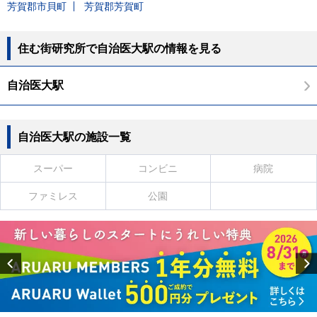
芳賀郡市貝町
芳賀郡芳賀町
住む街研究所で自治医大駅の情報を見る
自治医大駅
自治医大駅の施設一覧
スーパー
コンビニ
病院
ファミレス
公園
Previous