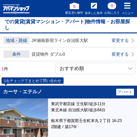
0
0
最近見た物件
お気に入り
保存した条件
メニュー
での賃貸[賃貸マンション・アパート]物件情報・お部屋探
し
地域・路線
JR湘南新宿ライン自治医大駅
変更する
条件
賃貸物件 ダブル0
変更する
1
件
□をチェックでまとめて問い合わせ
カーサ・エテルノ
アパート
東武宇都宮線 壬生駅/徒歩11分
東北本線 自治医大駅/徒歩84分
栃木県下都賀郡壬生町本丸２丁目 16-23
2階建 / 築17年