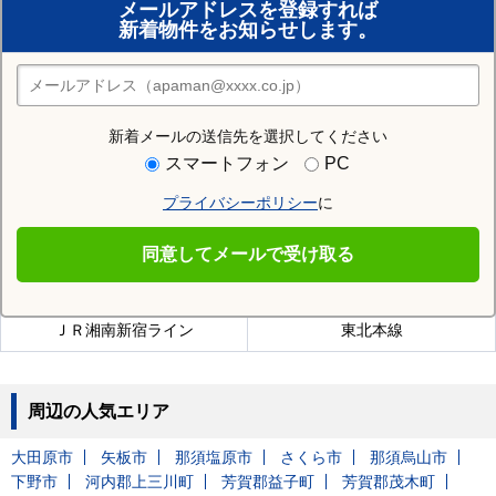
メールアドレスを登録すれば
おまかせ物件リクエスト
新着物件をお知らせします。
住みたい街の店舗を探す
店舗検索
新着メールの送信先を選択してください
近隣の駅
スマートフォン
PC
石橋駅
小金井駅
プライバシーポリシー
に
同意してメールで受け取る
自治医大駅を通る沿線
ＪＲ湘南新宿ライン
東北本線
周辺の人気エリア
大田原市
矢板市
那須塩原市
さくら市
那須烏山市
下野市
河内郡上三川町
芳賀郡益子町
芳賀郡茂木町