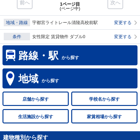
前へ
次へ
1ページ目
(ページ中)
地域・路線
宇都宮ライトレール清陵高校前駅
変更する
条件
女性限定 賃貸物件 ダブル0
変更する
路線・駅
から探す
地域
から探す
店舗
から探す
学校名
から探す
生活施設
から探す
家賃相場
から探す
建物種別から探す