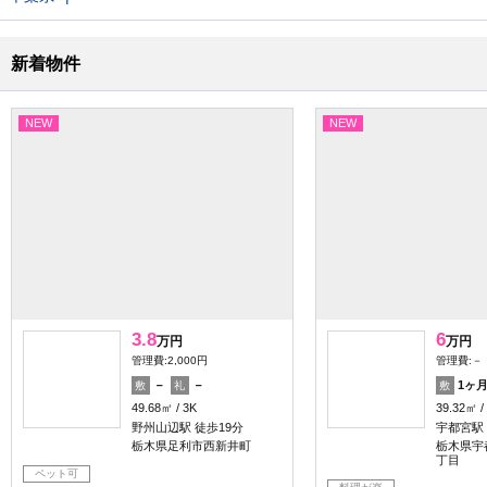
新着物件
NEW
NEW
3.8
6
万円
万円
管理費:2,000円
管理費:－
－
－
1ヶ
敷
礼
敷
49.68㎡
3K
39.32㎡
野州山辺駅 徒歩19分
宇都宮駅
栃木県足利市西新井町
栃木県宇
丁目
ペット可