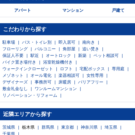
アパート
マンション
戸建て
こだわりから探す
駐車場
バス・トイレ別
即入居可
南向き
フローリング
バルコニー
角部屋
追い焚き
保証人不要
駅近
オートロック
新築
ペット相談可
バイク置き場付き
浴室乾燥機付き
ウォークインクローゼット
ロフト
宅配ボックス
専用庭
メゾネット
オール電化
楽器相談可
女性専用
デザイナーズ
事務所可
床暖房
バリアフリー
敷金礼金なし
ワンルームマンション
リノベーション・リフォーム
近隣エリアから探す
茨城県
栃木県
群馬県
東京都
神奈川県
埼玉県
千葉県