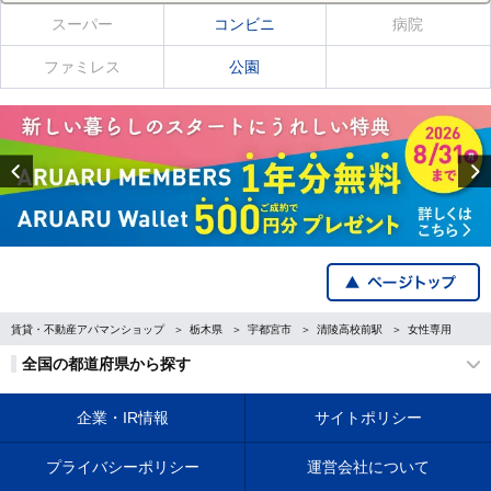
スーパー
コンビニ
病院
ファミレス
公園
Previous
賃貸・不動産アパマンショップ
栃木県
宇都宮市
清陵高校前駅
女性専用
全国の都道府県から探す
企業・IR情報
サイトポリシー
プライバシーポリシー
運営会社について