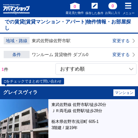
0
0
最近見た物件
お気に入り
保存した条件
メニュー
での賃貸[賃貸マンション・アパート]物件情報・お部屋探
し
地域・路線
東武佐野線佐野市駅
変更する
条件
ワンルーム 賃貸物件 ダブル0
変更する
1
件
□をチェックでまとめて問い合わせ
グレイスヴィラ
マンション
東武佐野線 佐野市駅/徒歩20分
ＪＲ両毛線 佐野駅/徒歩28分
栃木県佐野市浅沼町 605-1
3階建 / 築19年