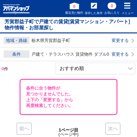
0
0
最近見た物件
お気に入り
保存した条件
メニュー
芳賀郡益子町で戸建ての賃貸[賃貸マンション・アパート]
物件情報・お部屋探し
地域・路線
栃木県芳賀郡益子町
変更する
条件
戸建て・テラスハウス 賃貸物件 ダブル0
変更する
0
件
条件に合う物件が
見つかりませんでした。
上下の「変更する」から
再度検索してください。
前へ
次へ
1ページ目
(ページ中)