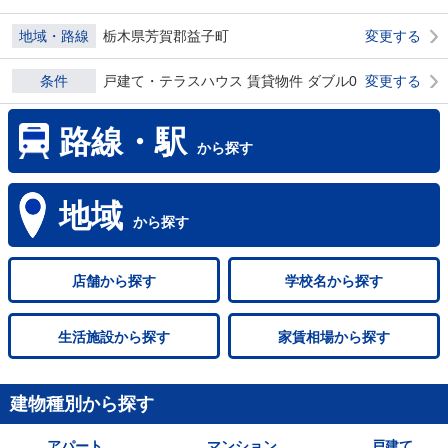
地域・路線
栃木県芳賀郡益子町
変更する
条件
戸建て・テラスハウス 賃貸物件 ダブル0
変更する
路線・駅
から探す
地域
から探す
店舗
から探す
学校名
から探す
生活施設
から探す
家賃相場
から探す
建物種別から探す
アパート
マンション
戸建て