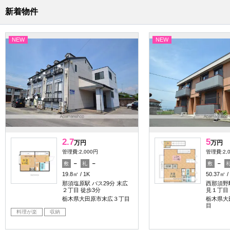
新着物件
NEW
NEW
2.7
5
万円
万円
管理費:2,000円
管理費:2,
－
－
－
敷
礼
敷
19.8㎡
1K
50.37㎡
那須塩原駅 バス29分 末広
西那須野駅
２丁目 徒歩3分
見１丁目 
栃木県大田原市末広３丁目
栃木県大
目
料理が楽
収納