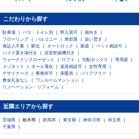
こだわりから探す
駐車場
バス・トイレ別
即入居可
南向き
フローリング
バルコニー
角部屋
追い焚き
保証人不要
駅近
オートロック
新築
ペット相談可
バイク置き場付き
浴室乾燥機付き
ウォークインクローゼット
ロフト
宅配ボックス
専用庭
メゾネット
オール電化
楽器相談可
女性専用
デザイナーズ
事務所可
床暖房
バリアフリー
敷金礼金なし
ワンルームマンション
リノベーション・リフォーム
近隣エリアから探す
茨城県
栃木県
群馬県
東京都
神奈川県
埼玉県
千葉県