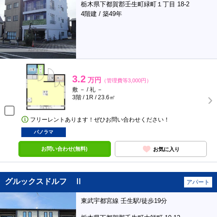
栃木県下都賀郡壬生町緑町１丁目 18-2
4階建 / 築49年
3.2
万円
（管理費等3,000円）
敷 － / 礼 －
3階 / 1R / 23.6㎡
フリーレントあります！ぜひお問い合わせください！
パノラマ
お問い合わせ(無料)
お気に入り
グルックスドルフ Ⅱ
アパート
東武宇都宮線 壬生駅/徒歩19分