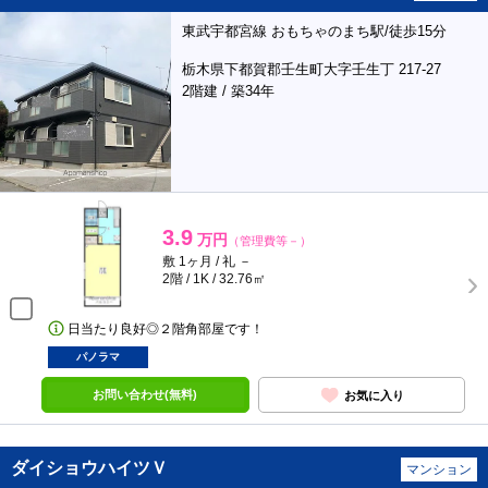
東武宇都宮線 おもちゃのまち駅/徒歩15分
栃木県下都賀郡壬生町大字壬生丁 217-27
2階建 / 築34年
3.9
万円
（管理費等－）
敷 1ヶ月 / 礼 －
2階 / 1K / 32.76㎡
日当たり良好◎２階角部屋です！
パノラマ
お問い合わせ(無料)
お気に入り
ダイショウハイツＶ
マンション