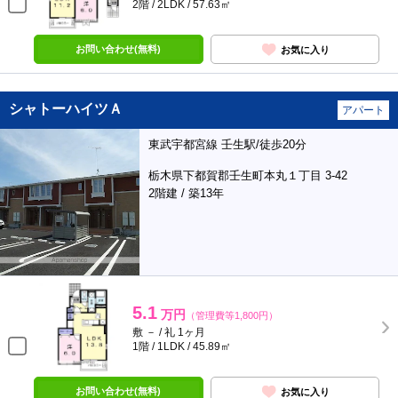
2階 / 2LDK / 57.63㎡
お問い合わせ(無料)
お気に入り
シャトーハイツＡ
アパート
東武宇都宮線 壬生駅/徒歩20分
栃木県下都賀郡壬生町本丸１丁目 3-42
2階建 / 築13年
5.1
万円
（管理費等1,800円）
敷 － / 礼 1ヶ月
1階 / 1LDK / 45.89㎡
お問い合わせ(無料)
お気に入り