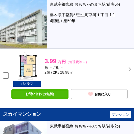
東武宇都宮線 おもちゃのまち駅/徒歩6分
栃木県下都賀郡壬生町幸町１丁目 1-1
4階建 / 築59年
3.99
万円
（管理費等－）
敷 － / 礼 －
2階 / 2K / 28.98㎡
パノラマ
お問い合わせ(無料)
お気に入り
スカイマンション
マンション
東武宇都宮線 おもちゃのまち駅/徒歩2分