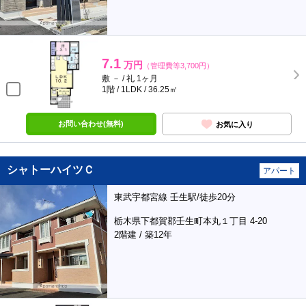
7.1
万円
（管理費等3,700円）
敷 － / 礼 1ヶ月
1階 / 1LDK / 36.25㎡
お問い合わせ(無料)
お気に入り
シャトーハイツＣ
アパート
東武宇都宮線 壬生駅/徒歩20分
栃木県下都賀郡壬生町本丸１丁目 4-20
2階建 / 築12年