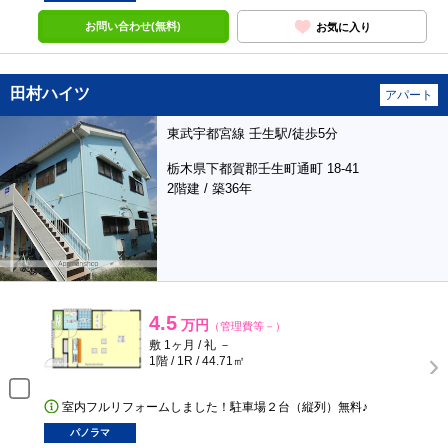
お問い合わせ(無料)
お気に入り
田村ハイツ
アパート
東武宇都宮線 壬生駅/徒歩5分
栃木県下都賀郡壬生町通町 18-41
2階建 / 築36年
4.5
万円
（管理費等－）
敷 1ヶ月 / 礼 －
1階 / 1R / 44.71㎡
室内フルリフォームしました！駐車場２台（縦列）無料♪
パノラマ