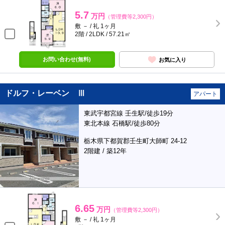
5.7
万円
（管理費等2,300円）
敷 － / 礼 1ヶ月
2階 / 2LDK / 57.21㎡
お問い合わせ(無料)
お気に入り
ドルフ・レーベン Ⅲ
アパート
東武宇都宮線 壬生駅/徒歩19分
東北本線 石橋駅/徒歩80分
栃木県下都賀郡壬生町大師町 24-12
2階建 / 築12年
6.65
万円
（管理費等2,300円）
敷 － / 礼 1ヶ月