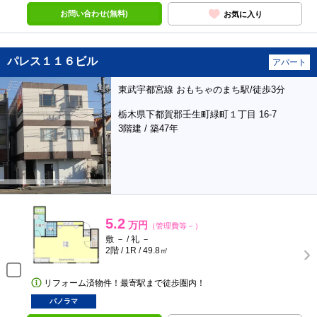
お問い合わせ(無料)
お気に入り
パレス１１６ビル
アパート
東武宇都宮線 おもちゃのまち駅/徒歩3分
栃木県下都賀郡壬生町緑町１丁目 16-7
3階建 / 築47年
5.2
万円
（管理費等－）
敷 － / 礼 －
2階 / 1R / 49.8㎡
リフォーム済物件！最寄駅まで徒歩圏内！
パノラマ