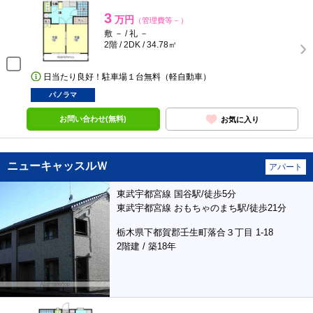
3
万円
（管理費等－）
敷 － / 礼 －
2階 / 2DK / 34.78㎡
日当たり良好！駐車場１台無料（軽自動車）
パノラマ
お問い合わせ(無料)
お気に入り
ニューキャッスルＷ
アパート
東武宇都宮線 国谷駅/徒歩5分
東武宇都宮線 おもちゃのまち駅/徒歩21分
栃木県下都賀郡壬生町落合３丁目 1-18
2階建 / 築18年