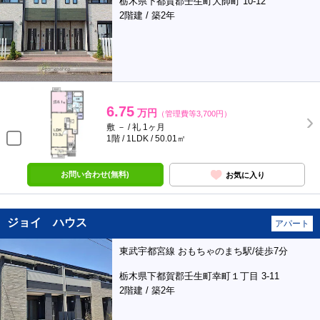
栃木県下都賀郡壬生町大師町 10-12
2階建 / 築2年
6.75
万円
（管理費等3,700円）
敷 － / 礼 1ヶ月
1階 / 1LDK / 50.01㎡
お問い合わせ(無料)
お気に入り
ジョイ ハウス
アパート
東武宇都宮線 おもちゃのまち駅/徒歩7分
栃木県下都賀郡壬生町幸町１丁目 3-11
2階建 / 築2年