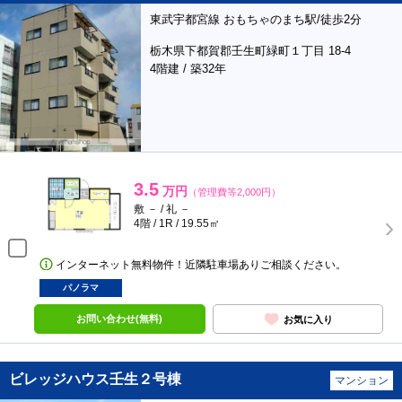
東武宇都宮線 おもちゃのまち駅/徒歩2分
栃木県下都賀郡壬生町緑町１丁目 18-4
4階建 / 築32年
3.5
万円
（管理費等2,000円）
敷 － / 礼 －
4階 / 1R / 19.55㎡
インターネット無料物件！近隣駐車場ありご相談ください。
パノラマ
お問い合わせ(無料)
お気に入り
ビレッジハウス壬生２号棟
マンション