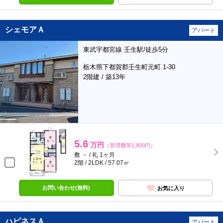
シェモアＡ
アパート
東武宇都宮線 壬生駅/徒歩5分
栃木県下都賀郡壬生町元町 1-30
2階建 / 築13年
5.6
万円
（管理費等1,800円）
敷 － / 礼 1ヶ月
2階 / 2LDK / 57.07㎡
お問い合わせ(無料)
お気に入り
ハピネスＡ
アパート