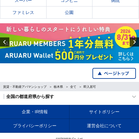
スーパー
コンビニ
病院
ファミレス
公園
Previous
賃貸・不動産アパマンショップ
栃木県
全て
即入居可
全国の都道府県から探す
企業・IR情報
サイトポリシー
プライバシーポリシー
運営会社について
©APAMAN Co.,Ltd.