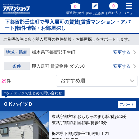
0
0
最近見た物件
お気に入り
保存した条件
メニュー
下都賀郡壬生町で即入居可の賃貸[賃貸マンション・アパ
ート]物件情報・お部屋探し
ご希望条件に合う即入居可の物件情報・お部屋探しをサポートします。
地域・路線
栃木県下都賀郡壬生町
変更する
条件
即入居可 賃貸物件 ダブル0
変更する
29
件
□をチェックでまとめて問い合わせ
ＯＫハイツＤ
アパート
東武宇都宮線 おもちゃのまち駅/徒歩13分
東武宇都宮線 国谷駅/徒歩13分
栃木県下都賀郡壬生町寿町 1-21