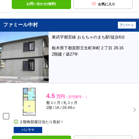
お問い合わせ(無料)
お気に入り
ファミール中村
アパート
東武宇都宮線 おもちゃのまち駅/徒歩6分
栃木県下都賀郡壬生町幸町２丁目 28-16
2階建 / 築27年
4.5
万円
（管理費等－）
敷 1ヶ月 / 礼 1ヶ月
2階 / 1K / 26.49㎡
２階角部屋日当たり良好！
パノラマ