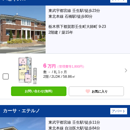
東武宇都宮線 壬生駅/徒歩23分
東北本線 石橋駅/徒歩80分
栃木県下都賀郡壬生町大師町 9-23
2階建 / 築15年
6
万円
（管理費等1,800円）
敷 － / 礼 1ヶ月
2階 / 2LDK / 58.86㎡
お問い合わせ(無料)
お気に入り
カーサ・エテルノ
アパート
東武宇都宮線 壬生駅/徒歩11分
東北本線 自治医大駅/徒歩84分