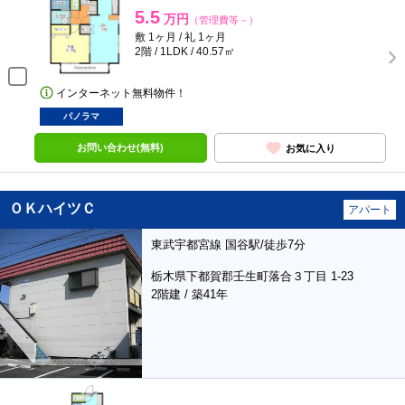
5.5
万円
（管理費等－）
敷 1ヶ月 / 礼 1ヶ月
2階 / 1LDK / 40.57㎡
インターネット無料物件！
パノラマ
お問い合わせ(無料)
お気に入り
ＯＫハイツＣ
アパート
東武宇都宮線 国谷駅/徒歩7分
栃木県下都賀郡壬生町落合３丁目 1-23
2階建 / 築41年