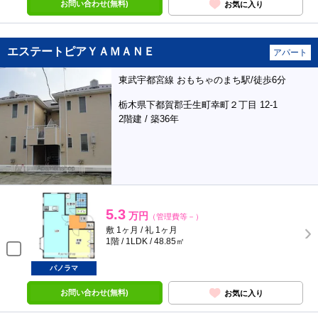
お問い合わせ(無料)
お気に入り
エステートピアＹＡＭＡＮＥ
アパート
東武宇都宮線 おもちゃのまち駅/徒歩6分
栃木県下都賀郡壬生町幸町２丁目 12-1
2階建 / 築36年
5.3
万円
（管理費等－）
敷 1ヶ月 / 礼 1ヶ月
1階 / 1LDK / 48.85㎡
パノラマ
お問い合わせ(無料)
お気に入り