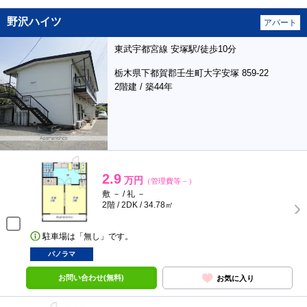
野沢ハイツ
アパート
東武宇都宮線 安塚駅/徒歩10分
栃木県下都賀郡壬生町大字安塚 859-22
2階建 / 築44年
2.9
万円
（管理費等－）
敷 － / 礼 －
2階 / 2DK / 34.78㎡
駐車場は「無し」です。
パノラマ
お問い合わせ(無料)
お気に入り