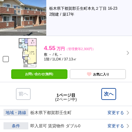
栃木県下都賀郡壬生町本丸２丁目 16-23
2階建 / 築17年
4.55
万円
（管理費等2,300円）
敷 － / 礼 －
1階 / 1LDK / 37.13㎡
お問い合わせ(無料)
お気に入り
前へ
次へ
1ページ目
(2ページ中)
地域・路線
栃木県下都賀郡壬生町
変更する
条件
即入居可 賃貸物件 ダブル0
変更する