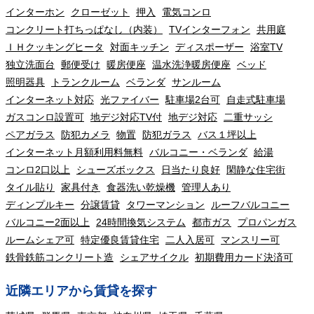
インターホン
クローゼット
押入
電気コンロ
コンクリート打ちっぱなし（内装）
TVインターフォン
共用庭
ＩＨクッキングヒータ
対面キッチン
ディスポーザー
浴室TV
独立洗面台
郵便受け
暖房便座
温水洗浄暖房便座
ベッド
照明器具
トランクルーム
ベランダ
サンルーム
インターネット対応
光ファイバー
駐車場2台可
自走式駐車場
ガスコンロ設置可
地デジ対応TV付
地デジ対応
二重サッシ
ペアガラス
防犯カメラ
物置
防犯ガラス
バス１坪以上
インターネット月額利用料無料
バルコニー・ベランダ
給湯
コンロ2口以上
シューズボックス
日当たり良好
閑静な住宅街
タイル貼り
家具付き
食器洗い乾燥機
管理人あり
ディンプルキー
分譲賃貸
タワーマンション
ルーフバルコニー
バルコニー2面以上
24時間換気システム
都市ガス
プロパンガス
ルームシェア可
特定優良賃貸住宅
二人入居可
マンスリー可
鉄骨鉄筋コンクリート造
シェアサイクル
初期費用カード決済可
近隣エリアから賃貸を探す