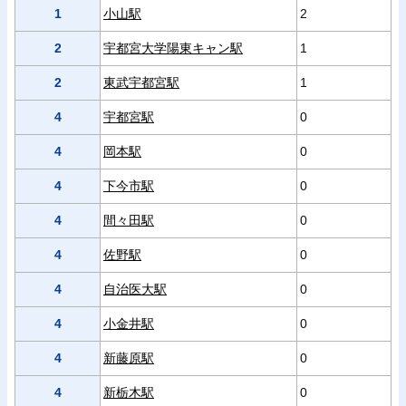
1
小山駅
2
2
宇都宮大学陽東キャン駅
1
2
東武宇都宮駅
1
4
宇都宮駅
0
4
岡本駅
0
4
下今市駅
0
4
間々田駅
0
4
佐野駅
0
4
自治医大駅
0
4
小金井駅
0
4
新藤原駅
0
4
新栃木駅
0