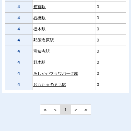
4
雀宮駅
0
4
石橋駅
0
4
栃木駅
0
4
那須塩原駅
0
4
宝積寺駅
0
4
野木駅
0
4
あしかがフラワパーク駅
0
4
おもちゃのまち駅
0
≪
<
1
>
≫