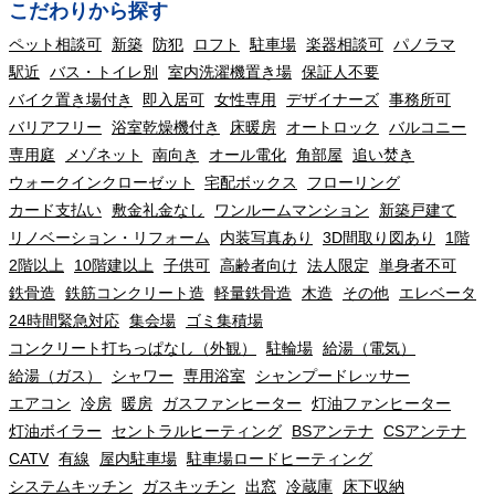
こだわりから探す
ペット相談可
新築
防犯
ロフト
駐車場
楽器相談可
パノラマ
駅近
バス・トイレ別
室内洗濯機置き場
保証人不要
バイク置き場付き
即入居可
女性専用
デザイナーズ
事務所可
バリアフリー
浴室乾燥機付き
床暖房
オートロック
バルコニー
専用庭
メゾネット
南向き
オール電化
角部屋
追い焚き
ウォークインクローゼット
宅配ボックス
フローリング
カード支払い
敷金礼金なし
ワンルームマンション
新築戸建て
リノベーション・リフォーム
内装写真あり
3D間取り図あり
1階
2階以上
10階建以上
子供可
高齢者向け
法人限定
単身者不可
鉄骨造
鉄筋コンクリート造
軽量鉄骨造
木造
その他
エレベータ
24時間緊急対応
集会場
ゴミ集積場
コンクリート打ちっぱなし（外観）
駐輪場
給湯（電気）
給湯（ガス）
シャワー
専用浴室
シャンプードレッサー
エアコン
冷房
暖房
ガスファンヒーター
灯油ファンヒーター
灯油ボイラー
セントラルヒーティング
BSアンテナ
CSアンテナ
CATV
有線
屋内駐車場
駐車場ロードヒーティング
システムキッチン
ガスキッチン
出窓
冷蔵庫
床下収納