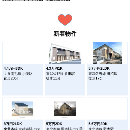
新着物件
4.4万円3DK
4.3万円1K
5.7万円2LDK
ＪＲ両毛線 小俣駅
東武佐野線 多田駅
東武佐野線 田沼駅
徒歩20分
徒歩11分
徒歩17分
8万円2LDK
5万円2DK
5.6万円2DK
東北本線 宝積寺駅/バス
東北本線 岡本駅/バス乗
東北本線 野木駅