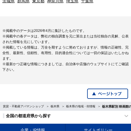
茨城県
群馬県
東京都
神奈川県
埼玉県
千葉県
※掲載中のデータは2026年4月に集計したものです。
※掲載中の各データは、弊社の独自調査を元に算出または当社独自の見解、公表
された情報を元にしています。
※掲載している情報は、万全を期すように努めておりますが、情報の正確性、完
全性、最新性、信頼性、有用性、目的適合性については一切の保証はいたしかね
ます。
※最新かつ正確な情報につきましては、自治体や店舗のウェブサイトにてご確認
下さい。
賃貸・不動産アパマンショップ
栃木県
栃木県の地域・街情報
栃木県駅別 映画館
全国の都道府県から探す
企業・IR情報
サイトポリシー