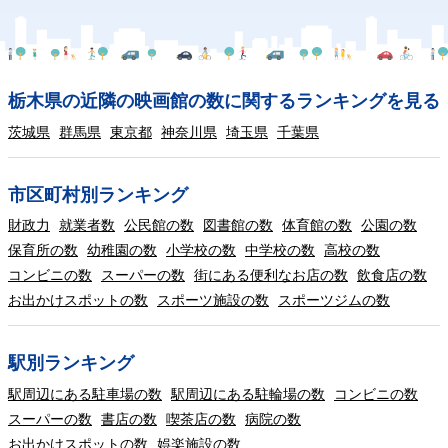
栃木県の近隣の映画館の数に関するランキングを見る
茨城県
群馬県
東京都
神奈川県
埼玉県
千葉県
市区町村別ランキング
財政力
就業者数
公民館の数
図書館の数
体育館の数
公園の数
保育所の数
幼稚園の数
小学校の数
中学校の数
高校の数
コンビニの数
スーパーの数
街にある便利なお店の数
飲食店の数
お出かけスポットの数
スポーツ施設の数
スポーツジムの数
駅別ランキング
駅周辺にある駐車場の数
駅周辺にある駐輪場の数
コンビニの数
スーパーの数
書店の数
喫茶店の数
病院の数
お出かけスポットの数
娯楽施設の数