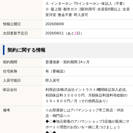
ス･インターホン･TVインターホン･保証人（不要）
※･最上階･都市ガス･2駅利用可･全居室6畳以上･全居
室洋室･敷金不要･即入居可
情報公開日
2026/08/09
次回更新予定日
2026/08/11（あと
2
日）
契約に関する情報
契約期間
普通借家・契約期間 24ヶ月
住宅保険
有（要確認）
入居可能日
即入居可
保証会社
利用必須/株式会社イントラスト/機関保証加入必須。
初回保証料３５０００円、月額保証料賃料等総額の
１％＋８００円／月（その他商品あり）
備考
☆お部屋探しはアパマンショップ常三島店・沖浜
店・鳴門店へ☆
◆◇◆地元密着のアパマンショップ3店舗が親身にサ
ポート☆理想のお住いを一緒に見つけましょう
◆◇◆