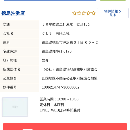
物件情報を
徳島沖浜店
見る
交通
ＪＲ牟岐線二軒屋駅 徒歩13分
会社名
ＣＬＳ 有限会社
住所
徳島県徳島市沖浜東３丁目 ６５－２
宅建免許
徳島県知事(1)3176
取引態様
媒介
所属団体名
（公社）徳島県宅地建物取引業協会
公取協名
四国地区不動産公正取引協議会加盟
物件番号
1006214747-36068002
営業時間：10:00～18:00
定休日：水曜日
LINE、WEBは24時間受付