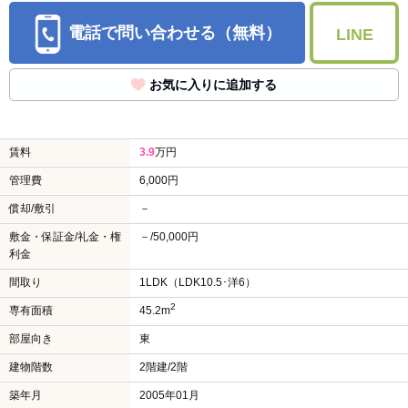
電話で問い合わせる（無料）
LINE
お気に入りに追加する
賃料
3.9
万円
管理費
6,000円
償却/敷引
－
敷金・保証金/礼金・権
－/50,000円
利金
間取り
1LDK（LDK10.5･洋6）
2
専有面積
45.2m
部屋向き
東
建物階数
2階建/2階
築年月
2005年01月