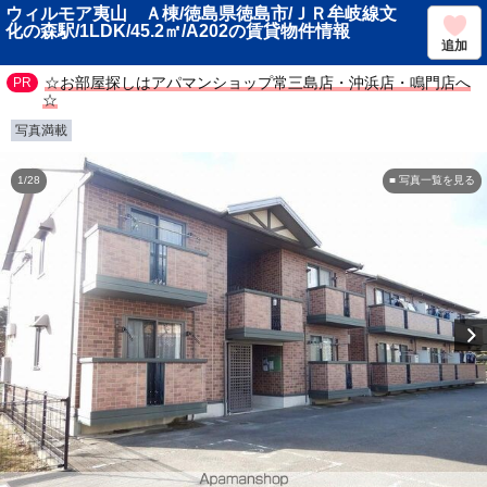
ウィルモア夷山 Ａ棟/徳島県徳島市/ＪＲ牟岐線文
化の森駅/1LDK/45.2㎡/A202の賃貸物件情報
追加
☆お部屋探しはアパマンショップ常三島店・沖浜店・鳴門店へ
☆
写真満載
1/28
■ 写真一覧を見る