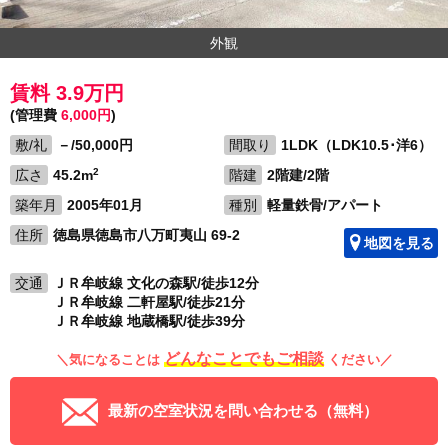
外観
賃料 3.9万円
(管理費
6,000円
)
敷/礼
－/50,000円
間取り
1LDK（LDK10.5･洋6）
2
広さ
45.2m
階建
2階建/2階
築年月
2005年01月
種別
軽量鉄骨/アパート
住所
徳島県徳島市八万町夷山 69-2
地図を見る
交通
ＪＲ牟岐線 文化の森駅/徒歩12分
ＪＲ牟岐線 二軒屋駅/徒歩21分
ＪＲ牟岐線 地蔵橋駅/徒歩39分
どんなことでもご相談
＼気になることは
ください／
最新の空室状況を問い合わせる（無料）