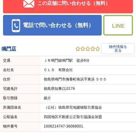
この店舗に問い合わせる（無料）
電話で問い合わせる（無料）
LINE
物件情報を
鳴門店
見る
交通
ＪＲ鳴門線鳴門駅 徒歩6分
会社名
ＣＬＳ 有限会社
住所
徳島県鳴門市撫養町南浜字東浜 ５０５
宅建免許
徳島県知事(1)3176
取引態様
媒介
所属団体名
（公社）徳島県宅地建物取引業協会
公取協名
四国地区不動産公正取引協議会加盟
物件番号
1006214747-36068001