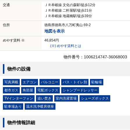
交通
ＪＲ牟岐線 文化の森駅/徒歩12分
ＪＲ牟岐線 二軒屋駅/徒歩21分
ＪＲ牟岐線 地蔵橋駅/徒歩39分
住所
徳島県徳島市八万町夷山 69-2
地図を表示
めやす賃料 ※
46,854円
(※) めやす賃料とは
物件番号：1006214747-36068003
物件の設備
写真満載
エアコン
バルコニー
バス・トイレ別
駐輪場
都市ガス
角部屋
宅配ボックス
シャンプードレッサー
TVインターフォン
追い焚き
室内洗濯置場
シューズボックス
駐車場あり
温水洗浄暖房便座
物件情報詳細