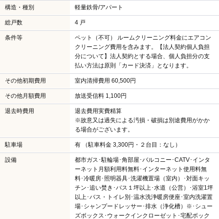
構造・種別
軽量鉄骨/アパート
総戸数
4 戸
条件等
ペット（不可） ルームクリーニング料金にエアコン
クリーニング費用を含みます。【法人契約個人負担
分について】法人契約とする場合、個人負担分の支
払い方法は原則「カード決済」となります。
その他初期費用
室内清掃費用 60,500円
その他月額費用
放送受信料 1,100円
退去時費用
退去費用実費精算
※故意又は過失による汚損・破損は別途費用がかか
る場合がございます。
駐車場
有 （駐車料金 3,300円・２台目：なし）
設備
都市ガス･駐輪場･角部屋･バルコニー･CATV･インタ
ーネット月額利用料無料･インターネット使用料無
料･冷暖房･照明器具･洗濯機置場（室内）･対面キッ
チン･追い焚き･バス１坪以上･水道（公営）･浴室1坪
以上･バス・トイレ別･温水洗浄暖房便座･室内洗濯置
場･シャンプードレッサー･排水（浄化槽）※･シュー
ズボックス･ウォークインクローゼット･宅配ボック