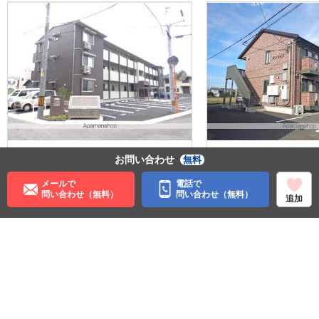
6.8
4.8
万円
万円
お問い合わせ
無料
管理費:6,000円
管理費:6,
メールで
電話で
－
1ヶ月
－
敷
礼
敷
問い合わせ（無料）
問い合わせ（無料）
追加
42㎡
1LDK
40.1㎡
佐古駅 徒歩15分
鮎喰駅 徒
徳島県徳島市北田宮４丁目
徳島県徳
目
料理が楽
収納
収納
住む街研究所で街の情報を見る