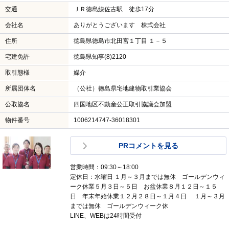
交通
ＪＲ徳島線佐古駅 徒歩17分
会社名
ありがとうございます 株式会社
住所
徳島県徳島市北田宮１丁目 １－５
宅建免許
徳島県知事(8)2120
取引態様
媒介
所属団体名
（公社）徳島県宅地建物取引業協会
公取協名
四国地区不動産公正取引協議会加盟
物件番号
1006214747-36018301
PRコメントを見る
営業時間：09:30～18:00
定休日：水曜日 １月～３月までは無休 ゴールデンウィ
ーク休業５月３日～５日 お盆休業８月１２日～１５
日 年末年始休業１２月２８日～１月４日 １月～３月
までは無休 ゴールデンウィーク休
LINE、WEBは24時間受付