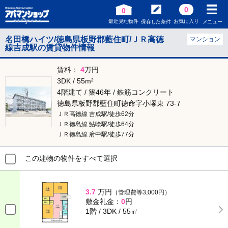
0
0
最近見た物件
お気に入り
保存した条件
メニュー
名田橋ハイツ/徳島県板野郡藍住町/ＪＲ高徳
マンション
線吉成駅の賃貸物件情報
賃料：
4
万円
3DK / 55m²
4階建て / 築46年 / 鉄筋コンクリート
徳島県板野郡藍住町徳命字小塚東 73-7
ＪＲ高徳線 吉成駅/徒歩62分
ＪＲ徳島線 鮎喰駅/徒歩64分
ＪＲ徳島線 府中駅/徒歩77分
この建物の物件をすべて選択
3.7
万円
（管理費等3,000円）
敷金礼金：
0
円
1階 / 3DK / 55㎡