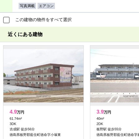
写真満載
エアコン
この建物の物件をすべて選択
近くにある建物
4.9
3.9
万円
万円
61.74m²
40m²
3DK
2DK
吉成駅 徒歩56分
板野駅 徒歩55分
徳島県板野郡藍住町徳命字小塚東
徳島県板野郡藍住町徳命字