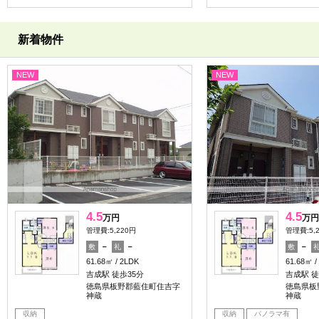
新着物件
NEW
NEW
4.5
4.5
万円
万円
管理費:5,220円
管理費:5,
－
－
－
敷
礼
敷
61.68㎡
2LDK
61.68㎡
吉成駅 徒歩35分
吉成駅 徒
徳島県板野郡藍住町住吉字
徳島県板
神蔵
神蔵
収納
収納
パノラマ有