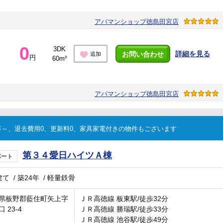
アパマンショップ徳島田宮店
0
3DK
詳細を見る
お問い合わせ
追加
円
60m²
アパマンショップ徳島田宮店
～、退去費用0、更新料0、家具家電付きの物件もございます
第３４愛日ハイツＡ棟
パート
建て
/
築24年
/
軽量鉄骨
県板野郡藍住町矢上字
ＪＲ高徳線 板東駅/徒歩32分
 23-4
ＪＲ高徳線 勝瑞駅/徒歩33分
ＪＲ高徳線 池谷駅/徒歩49分