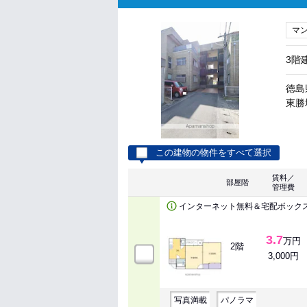
マ
3階
徳島
東勝地
この建物の物件をすべて選択
賃料／
部屋階
管理費
インターネット無料＆宅配ボック
3.7
万円
2階
3,000円
写真満載
パノラマ