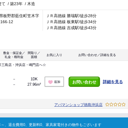
建て
/
築23年
/
木造
県板野郡藍住町笠木字
ＪＲ高徳線 勝瑞駅/徒歩28分
166-12
ＪＲ高徳線 板東駅/徒歩34分
ＪＲ高徳線 吉成駅/徒歩43分
敷金・保証金／
間取り／
お気に入り
お問い合わせ／詳細を見る
礼金・権利金
面積
常三島店・沖浜店・鳴門店へ☆
－
1DK
詳細を見る
お問い合わせ
追加
－
27.96m²
アパマンショップ徳島沖浜店
～、退去費用0、更新料0、家具家電付きの物件もございます