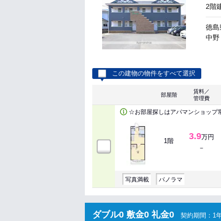
2階
徳島
中野 
この建物の物件をすべて選択
賃料／
部屋階
管理費
☆お部屋探しはアパマンショップ
3.9
万円
1階
－
写真満載
パノラマ
ダブル0 敷金0 礼金0
契約期間：1年