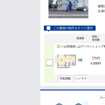
徳島
出来地
この建物の物件をすべて選択
賃料／
部屋階
管理費
☆お部屋探しはアパマンショップ
3
万円
2階
4,000円
写真満載
パノラマ
ア