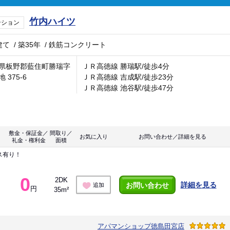
竹内ハイツ
ンション
建て
/
築35年
/
鉄筋コンクリート
県板野郡藍住町勝瑞字
ＪＲ高徳線 勝瑞駅/徒歩4分
 375-6
ＪＲ高徳線 吉成駅/徒歩23分
ＪＲ高徳線 池谷駅/徒歩47分
敷金・保証金／
間取り／
お気に入り
お問い合わせ／詳細を見る
礼金・権利金
面積
ス有り！
0
2DK
詳細を見る
お問い合わせ
追加
円
35m²
アパマンショップ徳島田宮店