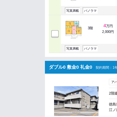
写真満載
パノラマ
4
万円
3階
2,000円
写真満載
パノラマ
ダブル0 敷金0 礼金0
契約期間：1年
ア
2階
徳島
江ノ口