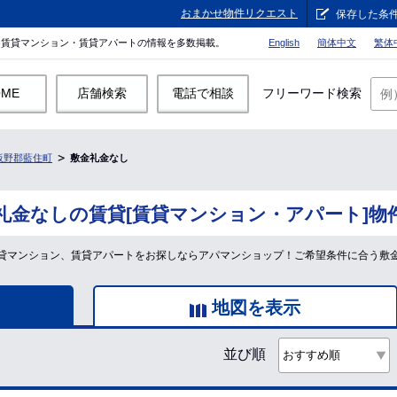
おまかせ物件リクエスト
保存した条
。賃貸マンション・賃貸アパートの情報を多数掲載。
English
簡体中文
繁体
OME
店舗検索
電話で相談
フリーワード検索
板野郡藍住町
敷金礼金なし
礼金なしの賃貸[賃貸マンション・アパート]物
貸マンション、賃貸アパートをお探しならアパマンショップ！ご希望条件に合う敷
地図を表示
並び順