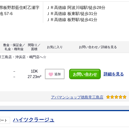
県板野郡藍住町乙瀬字
ＪＲ高徳線 阿波川端駅/徒歩28分
 57-6
ＪＲ高徳線 板東駅/徒歩31分
ＪＲ高徳線 板野駅/徒歩41分
敷金・保証金／
間取り／
お気に入り
お問い合わせ／詳細を見る
礼金・権利金
面積
常三島店・沖浜店・鳴門店へ☆
－
1DK
詳細を見る
お問い合わせ
追加
－
27.23m²
アパマンショップ徳島常三島店
ハイツクラージュ
パート