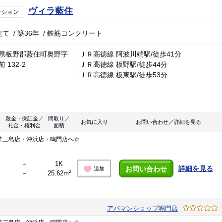
ヴィラ藍住
ンション
建て
/
築36年
/
鉄筋コンクリート
県板野郡藍住町奥野字
ＪＲ高徳線 阿波川端駅/徒歩41分
 132-2
ＪＲ高徳線 板野駅/徒歩44分
ＪＲ高徳線 板東駅/徒歩53分
敷金・保証金／
間取り／
お気に入り
お問い合わせ／詳細を見る
礼金・権利金
面積
常三島店・沖浜店・鳴門店へ☆
－
1K
詳細を見る
お問い合わせ
追加
－
25.62m²
アパマンショップ鳴門店