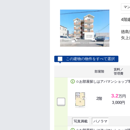
マ
4階
徳島
矢上前
この建物の物件をすべて選択
賃料／
部屋階
管理費
☆お部屋探しはアパマンショップ
3.2
万円
2階
3,000円
写真満載
パノラマ