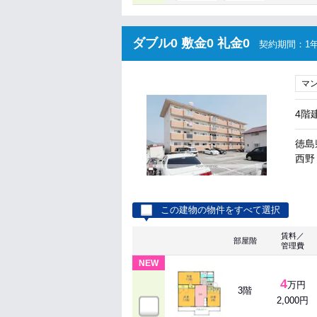
ダブル0 敷金0 礼金0
契約期間：1年
マ
4階
徳島
西野 
この建物の物件をすべて選択
賃料／
部屋階
管理費
NEW
4
万円
3階
2,000円