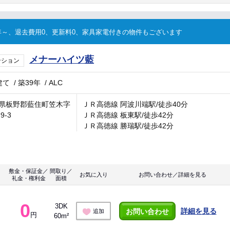
～、退去費用0、更新料0、家具家電付きの物件もございます
メナーハイツ藍
ンション
建て
/
築39年
/
ALC
県板野郡藍住町笠木字
ＪＲ高徳線 阿波川端駅/徒歩40分
9-3
ＪＲ高徳線 板東駅/徒歩42分
ＪＲ高徳線 勝瑞駅/徒歩42分
敷金・保証金／
間取り／
お気に入り
お問い合わせ／詳細を見る
礼金・権利金
面積
0
3DK
詳細を見る
お問い合わせ
追加
円
60m²