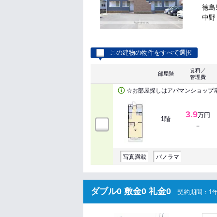
徳島
中野 
この建物の物件をすべて選択
賃料／
部屋階
管理費
☆お部屋探しはアパマンショップ
3.9
万円
1階
－
写真満載
パノラマ
ダブル0 敷金0 礼金0
契約期間：1年