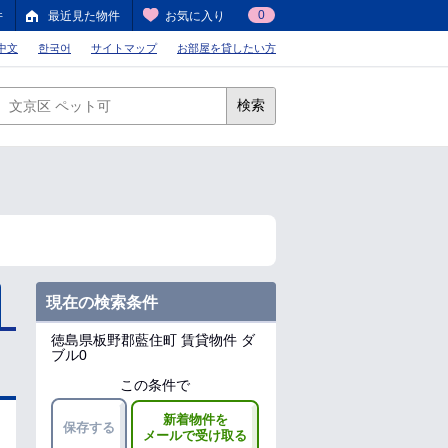
0
件
最近見た物件
お気に入り
中文
한국어
サイトマップ
お部屋を貸したい方
検索
現在の検索条件
徳島県板野郡藍住町
賃貸物件 ダ
ブル0
この条件で
新着物件を
保存する
メールで受け取る