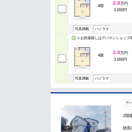
2.9
万円
4階
3,000円
写真満載
パノラマ
☆お部屋探しはアパマンショップ
2.9
万円
4階
3,000円
写真満載
パノラマ
ア
2階
徳島