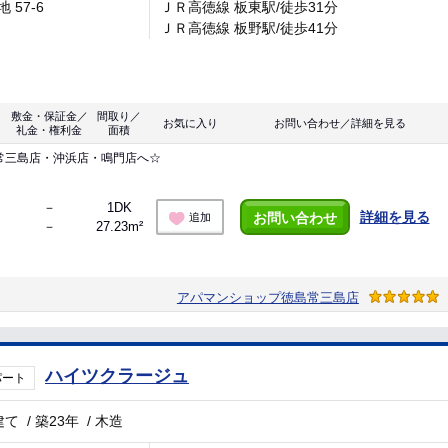
 57-6
ＪＲ高徳線 板東駅/徒歩31分
ＪＲ高徳線 板野駅/徒歩41分
敷金・保証金／
間取り／
お気に入り
お問い合わせ／詳細を見る
礼金・権利金
面積
常三島店・沖浜店・鳴門店へ☆
－
1DK
詳細を見る
お問い合わせ
追加
－
27.23m²
アパマンショップ徳島常三島店
ハイツクラージュ
パート
建て
/
築23年
/
木造