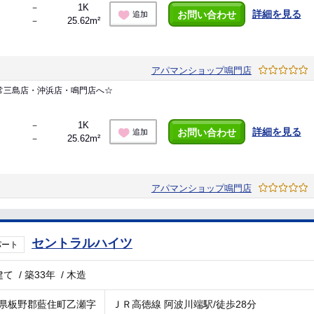
－
1K
詳細を見る
お問い合わせ
追加
－
25.62m²
アパマンショップ鳴門店
常三島店・沖浜店・鳴門店へ☆
－
1K
詳細を見る
お問い合わせ
追加
－
25.62m²
アパマンショップ鳴門店
セントラルハイツ
パート
建て
/
築33年
/
木造
県板野郡藍住町乙瀬字
ＪＲ高徳線 阿波川端駅/徒歩28分