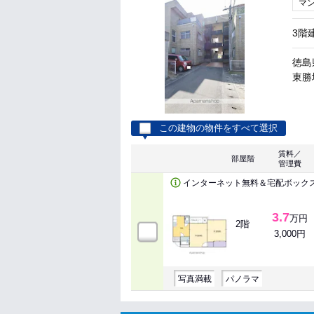
マ
3階
徳島
東勝地
この建物の物件をすべて選択
賃料／
部屋階
管理費
インターネット無料＆宅配ボック
3.7
万円
2階
3,000円
写真満載
パノラマ