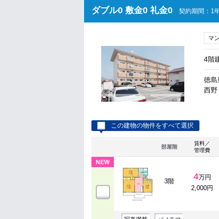
ダブル0 敷金0 礼金0
契約期間：1年
マ
4階
徳島
西野 
この建物の物件をすべて選択
賃料／
部屋階
管理費
NEW
4
万円
3階
2,000円