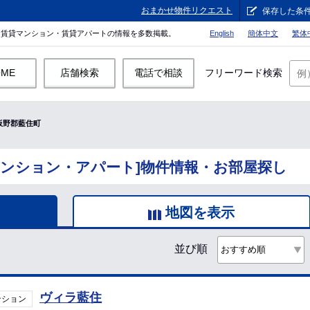
おまかせ物件リクエスト
保存した条
。賃貸マンション・賃貸アパートの情報を多数掲載。
English
簡体中文
繁体
OME
店舗検索
電話で相談
フリーワード検索
板野郡藍住町
マンション・アパート]物件情報・お部屋探し
地図を表示
並び順
ヴィラ藍住
ンション