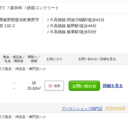
建て
/
築36年
/
鉄筋コンクリート
県板野郡藍住町奥野字
ＪＲ高徳線 阿波川端駅/徒歩41分
 132-2
ＪＲ高徳線 板野駅/徒歩44分
ＪＲ高徳線 板東駅/徒歩53分
敷金・保証金／
間取り／
お気に入り
お問い合わせ／詳細を見る
礼金・権利金
面積
常三島店・沖浜店・鳴門店へ☆
－
1K
詳細を見る
お問い合わせ
追加
－
25.62m²
アパマンショップ鳴門店
常三島店・沖浜店・鳴門店へ☆