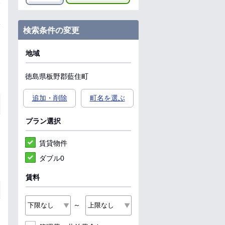
検索条件の変更
地域
徳島県
板野郡藍住町
追加・削除
町名を選ぶ
プラン選択
賃貸物件
ダブル0
賃料
～