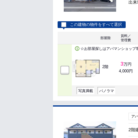
出来地
この建物の物件をすべて選択
賃料／
部屋階
管理費
☆お部屋探しはアパマンショップ
3
万円
2階
4,000円
写真満載
パノラマ
ア
2階