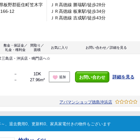
県板野郡藍住町笠木字
ＪＲ高徳線 勝瑞駅/徒歩28分
166-12
ＪＲ高徳線 板東駅/徒歩34分
ＪＲ高徳線 吉成駅/徒歩43分
敷金・保証金／
間取り／
お気に入り
お問い合わせ／詳細を見る
礼金・権利金
面積
常三島店・沖浜店・鳴門店へ☆
－
1DK
詳細を見る
お問い合わせ
追加
－
27.96m²
アパマンショップ徳島沖浜店
～、退去費用0、更新料0、家具家電付きの物件もございます