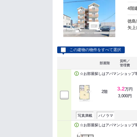
4階
徳島
矢上前
この建物の物件をすべて選択
賃料／
部屋階
管理費
☆お部屋探しはアパマンショップ
3.2
万円
2階
3,000円
写真満載
パノラマ
☆お部屋探しはアパマンショップ