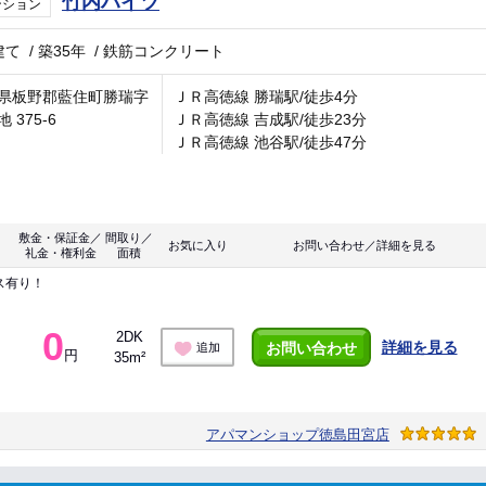
竹内ハイツ
ンション
建て
/
築35年
/
鉄筋コンクリート
県板野郡藍住町勝瑞字
ＪＲ高徳線 勝瑞駅/徒歩4分
 375-6
ＪＲ高徳線 吉成駅/徒歩23分
ＪＲ高徳線 池谷駅/徒歩47分
敷金・保証金／
間取り／
お気に入り
お問い合わせ／詳細を見る
礼金・権利金
面積
ス有り！
0
2DK
詳細を見る
お問い合わせ
追加
円
35m²
アパマンショップ徳島田宮店