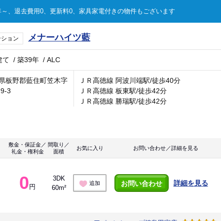
～、退去費用0、更新料0、家具家電付きの物件もございます
メナーハイツ藍
ンション
建て
/
築39年
/
ALC
県板野郡藍住町笠木字
ＪＲ高徳線 阿波川端駅/徒歩40分
9-3
ＪＲ高徳線 板東駅/徒歩42分
ＪＲ高徳線 勝瑞駅/徒歩42分
敷金・保証金／
間取り／
お気に入り
お問い合わせ／詳細を見る
礼金・権利金
面積
0
3DK
詳細を見る
お問い合わせ
追加
円
60m²