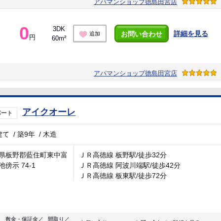
アパマンショップ徳島田宮店
0
3DK
詳細を見る
お問い合わせ
追加
円
60m²
アパマンショップ徳島田宮店
アイクオーレ
パート
建て
/
築9年
/
木造
県板野郡藍住町東中富
ＪＲ高徳線 板野駅/徒歩32分
傍示 74-1
ＪＲ高徳線 阿波川端駅/徒歩42分
ＪＲ高徳線 板東駅/徒歩72分
敷金・保証金／
間取り／