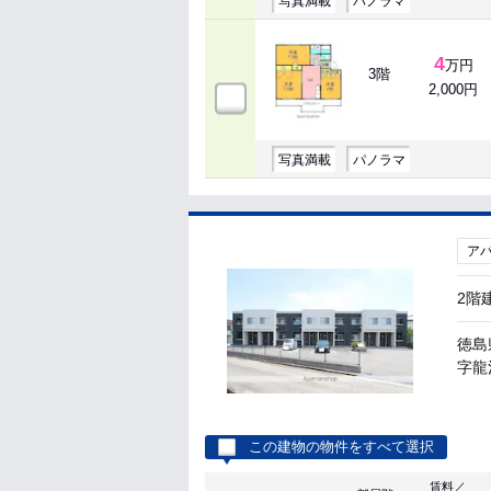
写真満載
パノラマ
4
万円
3階
2,000円
写真満載
パノラマ
ア
2階
徳島
字龍池
この建物の物件をすべて選択
賃料／