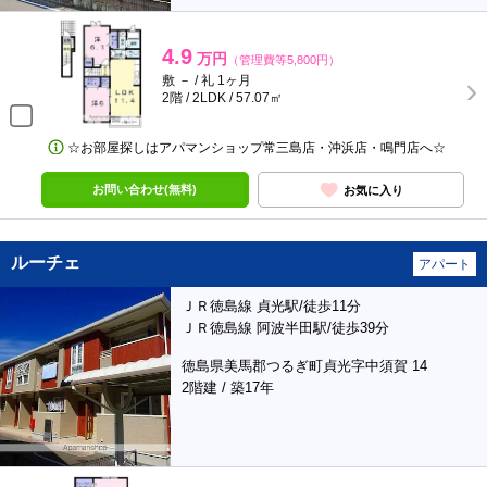
4.9
万円
（管理費等5,800円）
敷 － / 礼 1ヶ月
2階 / 2LDK / 57.07㎡
☆お部屋探しはアパマンショップ常三島店・沖浜店・鳴門店へ☆
お問い合わせ(無料)
お気に入り
ルーチェ
アパート
ＪＲ徳島線 貞光駅/徒歩11分
ＪＲ徳島線 阿波半田駅/徒歩39分
徳島県美馬郡つるぎ町貞光字中須賀 14
2階建 / 築17年