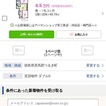
4.5
万円
（管理費等4,600円）
敷 － / 礼 1ヶ月
1階 / 2DK / 46.79㎡
☆お部屋探しはアパマンショップ常三島店・沖浜店・鳴門店へ☆
お問い合わせ(無料)
お気に入り
前へ
次へ
1ページ目
(1ページ中)
地域・路線
徳島県美馬郡つるぎ町
変更する
条件
賃貸物件 ダブル0
変更する
条件にあった新着物件を受け取る