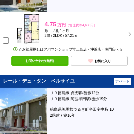
4.75
万円
（管理費等4,600円）
敷 － / 礼 1ヶ月
2階 / 2LDK / 57.21㎡
☆お部屋探しはアパマンショップ常三島店・沖浜店・鳴門店へ☆
お問い合わせ(無料)
お気に入り
レール・デュ・タン ベルサイユ
アパート
ＪＲ徳島線 貞光駅/徒歩12分
ＪＲ徳島線 阿波半田駅/徒歩19分
徳島県美馬郡つるぎ町半田字中藪 10
2階建 / 築16年