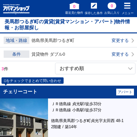
0
0
最近見た物件
お気に入り
保存した条件
メニュー
美馬郡つるぎ町の賃貸[賃貸マンション・アパート]物件情
報・お部屋探し
地域・路線
徳島県美馬郡つるぎ町
変更する
条件
賃貸物件 ダブル0
変更する
3
件
□をチェックでまとめて問い合わせ
チェリーコート
アパート
ＪＲ徳島線 貞光駅/徒歩33分
ＪＲ徳島線 小島駅/徒歩37分
徳島県美馬郡つるぎ町貞光字太田西 48-1
2階建 / 築14年