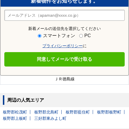
新着物件をお知らせします。
住みたい街の店舗を探す
店舗検索
新着メールの送信先を選択してください
近隣の駅
スマートフォン
PC
貞光駅
阿波半田駅
プライバシーポリシー
に
同意してメールで受け取る
美馬郡つるぎ町を通る沿線
ＪＲ徳島線
周辺の人気エリア
板野郡松茂町
板野郡北島町
板野郡藍住町
板野郡板野町
板野郡上板町
三好郡東みよし町