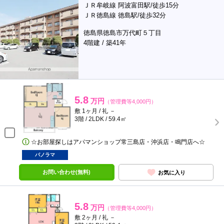
ＪＲ牟岐線 阿波富田駅/徒歩15分
ＪＲ徳島線 徳島駅/徒歩32分
徳島県徳島市万代町５丁目
4階建 / 築41年
5.8
万円
（管理費等4,000円）
敷 1ヶ月 / 礼 －
3階 / 2LDK / 59.4㎡
☆お部屋探しはアパマンショップ常三島店・沖浜店・鳴門店へ☆
パノラマ
お問い合わせ(無料)
お気に入り
5.8
万円
（管理費等4,000円）
敷 2ヶ月 / 礼 －