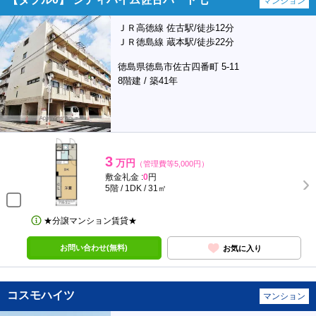
マンション
ＪＲ高徳線 佐古駅/徒歩12分
ＪＲ徳島線 蔵本駅/徒歩22分
徳島県徳島市佐古四番町 5-11
8階建 / 築41年
3
万円
（管理費等5,000円）
敷金礼金 :
0
円
5階 / 1DK / 31㎡
★分譲マンション賃貸★
お問い合わせ(無料)
お気に入り
コスモハイツ
マンション