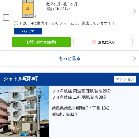
敷 2ヶ月 / 礼 1ヶ月
1階 / 1K / 31㎡
Ｈ26．4に室内オールリフォームし、完成しています！！
パノラマ
お問い合わせ(無料)
お気に入り
もっと見る
シャトル昭和町
マンション
ＪＲ牟岐線 阿波富田駅/徒歩20分
ＪＲ牟岐線 二軒屋駅/徒歩38分
徳島県徳島市昭和町７丁目 10-2
4階建 / 築32年