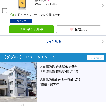
敷金礼金 :
0
円
2階 / 1R / 24.08㎡
対面キッチンでオシャレ空間演出★
パノラマ
お問い合わせ(無料)
お気に入り
もっと見る
【ダブル0】 Ｔ’ｓ ｓｔｙｌｅ
マンション
ＪＲ高徳線 佐古駅/徒歩5分
ＪＲ徳島線 徳島駅/徒歩15分
徳島県徳島市佐古一番町 17-9
3階建 / 築36年