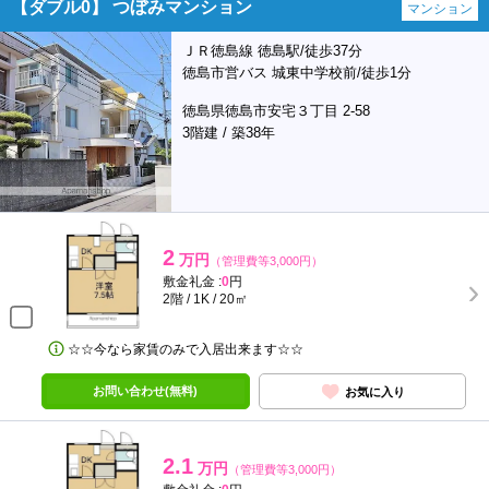
【ダブル0】 つぼみマンション
マンション
ＪＲ徳島線 徳島駅/徒歩37分
徳島市営バス 城東中学校前/徒歩1分
徳島県徳島市安宅３丁目 2-58
3階建 / 築38年
2
万円
（管理費等3,000円）
敷金礼金 :
0
円
2階 / 1K / 20㎡
☆☆今なら家賃のみで入居出来ます☆☆
お問い合わせ(無料)
お気に入り
2.1
万円
（管理費等3,000円）