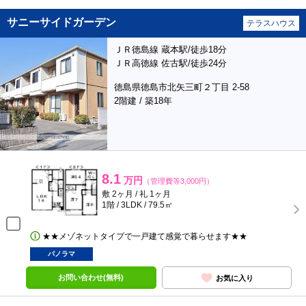
サニーサイドガーデン
テラスハウス
ＪＲ徳島線 蔵本駅/徒歩18分
ＪＲ高徳線 佐古駅/徒歩24分
徳島県徳島市北矢三町２丁目 2-58
2階建 / 築18年
8.1
万円
（管理費等3,000円）
敷 2ヶ月 / 礼 1ヶ月
1階 / 3LDK / 79.5㎡
★★メゾネットタイプで一戸建て感覚で暮らせます★★
パノラマ
お問い合わせ(無料)
お気に入り