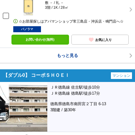
敷 － / 礼 －
3階 / 1K / 28㎡
☆お部屋探しはアパマンショップ常三島店・沖浜店・鳴門店へ☆
パノラマ
お問い合わせ(無料)
お気に入り
もっと見る
【ダブル0】 コーポＳＨＯＥＩ
マンション
ＪＲ徳島線 佐古駅/徒歩10分
ＪＲ徳島線 徳島駅/徒歩17分
徳島県徳島市南田宮２丁目 6-13
3階建 / 築30年