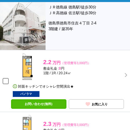
ＪＲ徳島線 徳島駅/徒歩30分
ＪＲ高徳線 佐古駅/徒歩39分
徳島県徳島市住吉４丁目 2-4
3階建 / 築35年
2.2
万円
（管理費等3,000円）
敷金礼金 :
0
円
1階 / 1R / 20.24㎡
対面キッチンでオシャレ空間演出★
パノラマ
お問い合わせ(無料)
お気に入り
2.3
万円
（管理費等3,000円）