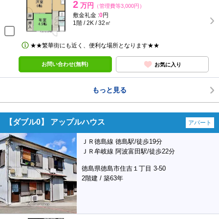
2
万円
（管理費等3,000円）
敷金礼金 :
0
円
1階 / 2K / 32㎡
★★繁華街にも近く、便利な場所となります★★
お問い合わせ(無料)
お気に入り
もっと見る
【ダブル0】 アップルハウス
アパート
ＪＲ徳島線 徳島駅/徒歩19分
ＪＲ牟岐線 阿波富田駅/徒歩22分
徳島県徳島市住吉１丁目 3-50
2階建 / 築63年