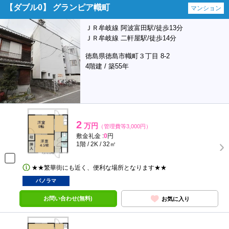
【ダブル0】 グランピア幟町
マンション
ＪＲ牟岐線 阿波富田駅/徒歩13分
ＪＲ牟岐線 二軒屋駅/徒歩14分
徳島県徳島市幟町３丁目 8-2
4階建 / 築55年
2
万円
（管理費等3,000円）
敷金礼金 :
0
円
1階 / 2K / 32㎡
★★繁華街にも近く、便利な場所となります★★
パノラマ
お問い合わせ(無料)
お気に入り