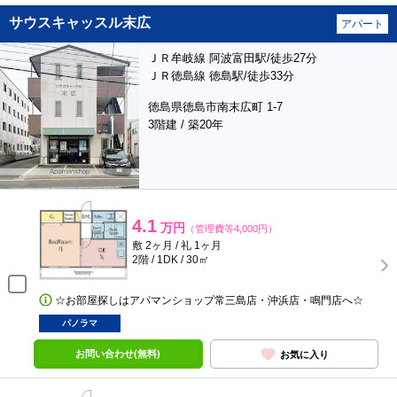
サウスキャッスル末広
アパート
ＪＲ牟岐線 阿波富田駅/徒歩27分
ＪＲ徳島線 徳島駅/徒歩33分
徳島県徳島市南末広町 1-7
3階建 / 築20年
4.1
万円
（管理費等4,000円）
敷 2ヶ月 / 礼 1ヶ月
2階 / 1DK / 30㎡
☆お部屋探しはアパマンショップ常三島店・沖浜店・鳴門店へ☆
パノラマ
お問い合わせ(無料)
お気に入り