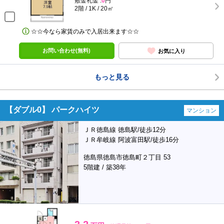
敷金礼金 :
0
円
2階 / 1K / 20㎡
☆☆今なら家賃のみで入居出来ます☆☆
お問い合わせ(無料)
お気に入り
もっと見る
【ダブル0】 パークハイツ
マンション
ＪＲ徳島線 徳島駅/徒歩12分
ＪＲ牟岐線 阿波富田駅/徒歩16分
徳島県徳島市徳島町２丁目 53
5階建 / 築38年