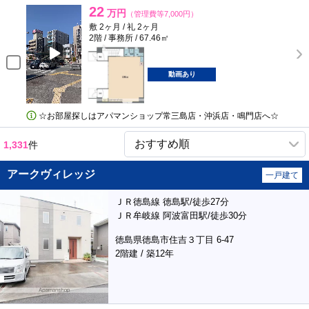
22
万円
（管理費等7,000円）
敷 2ヶ月 / 礼 2ヶ月
2階 / 事務所 / 67.46㎡
動画あり
☆お部屋探しはアパマンショップ常三島店・沖浜店・鳴門店へ☆
1,331
件
アークヴィレッジ
一戸建て
ＪＲ徳島線 徳島駅/徒歩27分
ＪＲ牟岐線 阿波富田駅/徒歩30分
徳島県徳島市住吉３丁目 6-47
2階建 / 築12年