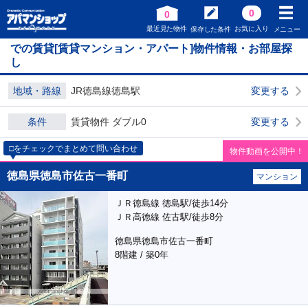
0
0
最近見た物件
お気に入り
保存した条件
メニュー
での賃貸[賃貸マンション・アパート]物件情報・お部屋探
し
地域・路線
JR徳島線徳島駅
変更する
条件
賃貸物件 ダブル0
変更する
□をチェックでまとめて問い合わせ
物件動画を公開中！
徳島県徳島市佐古一番町
マンション
ＪＲ徳島線 徳島駅/徒歩14分
ＪＲ高徳線 佐古駅/徒歩8分
徳島県徳島市佐古一番町
8階建 / 築0年