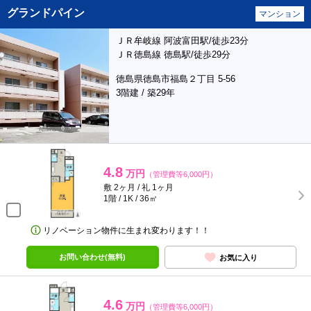
グランドパイン
マンション
ＪＲ牟岐線 阿波富田駅/徒歩23分
ＪＲ徳島線 徳島駅/徒歩29分
徳島県徳島市福島２丁目 5-56
3階建 / 築29年
4.8
万円
（管理費等6,000円）
敷 2ヶ月 / 礼 1ヶ月
1階 / 1K / 36㎡
リノベーション物件に生まれ変わります！！
お問い合わせ(無料)
お気に入り
4.6
万円
（管理費等6,000円）