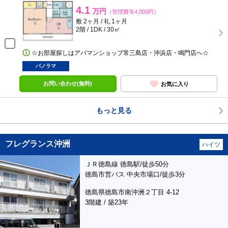
4.1
万円
（管理費等4,000円）
敷 2ヶ月 / 礼 1ヶ月
2階 / 1DK / 30㎡
☆お部屋探しはアパマンショップ常三島店・沖浜店・鳴門店へ☆
パノラマ
お問い合わせ(無料)
お気に入り
もっと見る
フレグランス沖洲
ハイツ
ＪＲ徳島線 徳島駅/徒歩50分
徳島市営バス 中央市場口/徒歩3分
徳島県徳島市南沖洲２丁目 4-12
3階建 / 築23年