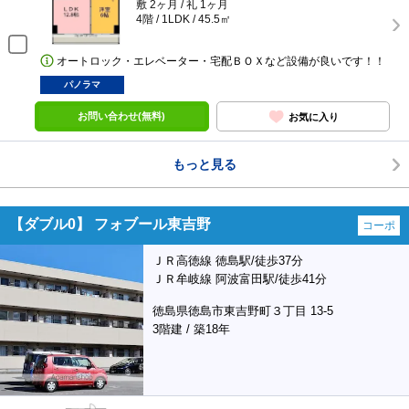
敷 2ヶ月 / 礼 1ヶ月
4階 / 1LDK / 45.5㎡
オートロック・エレベーター・宅配ＢＯＸなど設備が良いです！！
パノラマ
お問い合わせ(無料)
お気に入り
もっと見る
【ダブル0】 フォブール東吉野
コーポ
ＪＲ高徳線 徳島駅/徒歩37分
ＪＲ牟岐線 阿波富田駅/徒歩41分
徳島県徳島市東吉野町３丁目 13-5
3階建 / 築18年