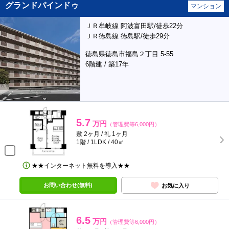
グランドパインドゥ
マンション
ＪＲ牟岐線 阿波富田駅/徒歩22分
ＪＲ徳島線 徳島駅/徒歩29分
徳島県徳島市福島２丁目 5-55
6階建 / 築17年
5.7
万円
（管理費等6,000円）
敷 2ヶ月 / 礼 1ヶ月
1階 / 1LDK / 40㎡
★★インターネット無料を導入★★
お問い合わせ(無料)
お気に入り
6.5
万円
（管理費等6,000円）