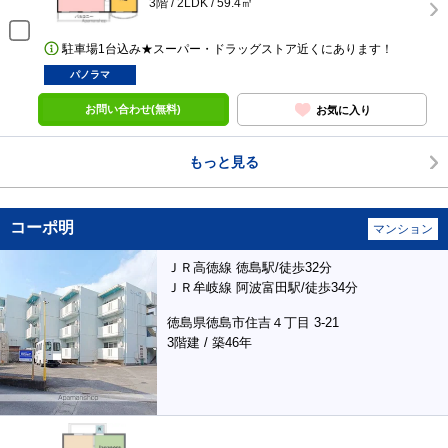
3階 / 2LDK / 59.4㎡
駐車場1台込み★スーパー・ドラッグストア近くにあります！
パノラマ
お問い合わせ(無料)
お気に入り
もっと見る
コーポ明
マンション
ＪＲ高徳線 徳島駅/徒歩32分
ＪＲ牟岐線 阿波富田駅/徒歩34分
徳島県徳島市住吉４丁目 3-21
3階建 / 築46年