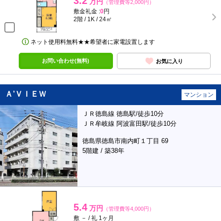
3.2
万円
（管理費等2,000円）
敷金礼金 :
0
円
2階 / 1K / 24㎡
ネット使用料無料★★希望者に家電設置します
お問い合わせ(無料)
お気に入り
Ａ’ＶＩＥＷ
マンション
ＪＲ徳島線 徳島駅/徒歩10分
ＪＲ牟岐線 阿波富田駅/徒歩10分
徳島県徳島市南内町１丁目 69
5階建 / 築38年
5.4
万円
（管理費等4,000円）
敷 － / 礼 1ヶ月