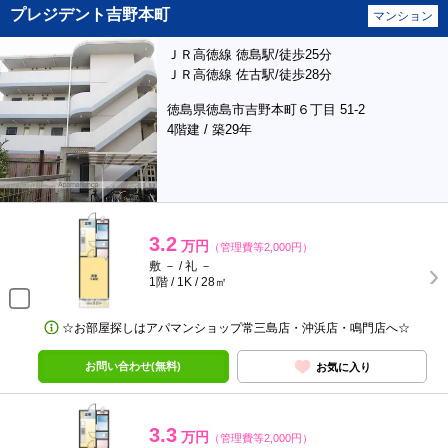
プレジデント吉野本町
マンション
ＪＲ高徳線 徳島駅/徒歩25分
ＪＲ高徳線 佐古駅/徒歩28分
徳島県徳島市吉野本町６丁目 51-2
4階建 / 築29年
3.2
万円
（管理費等2,000円）
敷 － / 礼 －
1階 / 1K / 28㎡
☆お部屋探しはアパマンショップ常三島店・沖浜店・鳴門店へ☆
お問い合わせ(無料)
お気に入り
3.3
万円
（管理費等2,000円）