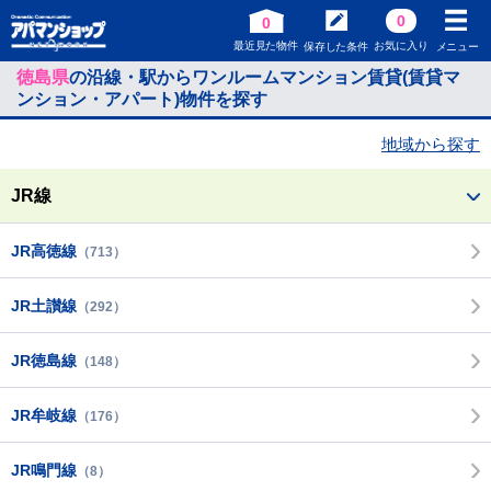
0
0
最近見た物件
お気に入り
保存した条件
メニュー
徳島県
の沿線・駅からワンルームマンション賃貸(賃貸マ
ンション・アパート)物件を探す
地域から探す
JR線
JR高徳線
（713）
JR土讃線
（292）
JR徳島線
（148）
JR牟岐線
（176）
JR鳴門線
（8）