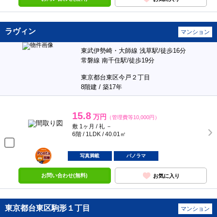
ラヴィン
マンション
東武伊勢崎・大師線 浅草駅/徒歩16分
常磐線 南千住駅/徒歩19分
東京都台東区今戸２丁目
8階建 / 築17年
15.8
万円
（管理費等10,000円）
敷 1ヶ月 / 礼 －
6階 / 1LDK / 40.01㎡
ポンタ
部屋
写真満載
パノラマ
お問い合わせ(無料)
お気に入り
東京都台東区駒形１丁目
マンション