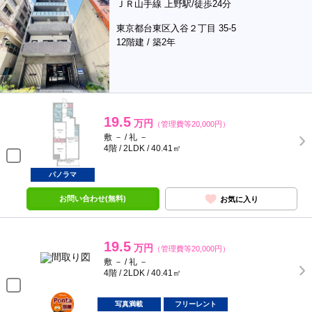
ＪＲ山手線 上野駅/徒歩24分
東京都台東区入谷２丁目 35-5
12階建 / 築2年
19.5
万円
（管理費等20,000円）
敷 － / 礼 －
4階 / 2LDK / 40.41㎡
パノラマ
お問い合わせ(無料)
お気に入り
19.5
万円
（管理費等20,000円）
敷 － / 礼 －
4階 / 2LDK / 40.41㎡
ポンタ
部屋
写真満載
フリーレント