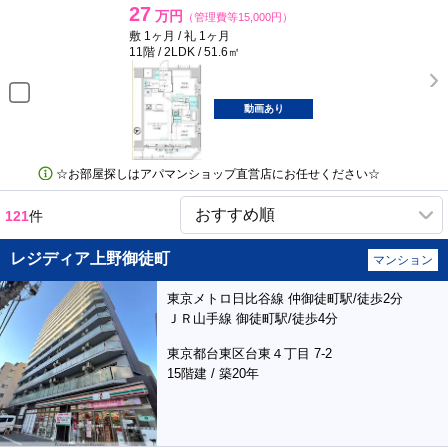
27
万円
（管理費等15,000円）
敷 1ヶ月 / 礼 1ヶ月
11階 / 2LDK / 51.6㎡
動画あり
☆お部屋探しはアパマンショップ直営店にお任せください☆
121
件
レジディア上野御徒町
マンション
東京メトロ日比谷線 仲御徒町駅/徒歩2分
ＪＲ山手線 御徒町駅/徒歩4分
東京都台東区台東４丁目 7-2
15階建 / 築20年