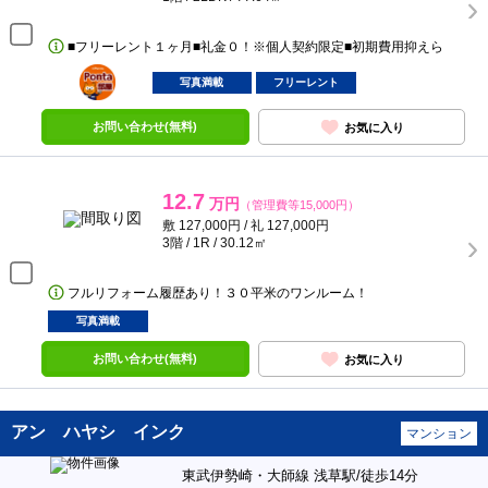
■フリーレント１ヶ月■礼金０！※個人契約限定■初期費用抑えら
ポンタ
部屋
写真満載
フリーレント
お問い合わせ(無料)
お気に入り
12.7
万円
（管理費等15,000円）
敷 127,000円 / 礼 127,000円
3階 / 1R / 30.12㎡
フルリフォーム履歴あり！３０平米のワンルーム！
写真満載
お問い合わせ(無料)
お気に入り
アン ハヤシ インク
マンション
東武伊勢崎・大師線 浅草駅/徒歩14分