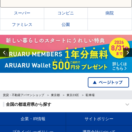
スーパー
コンビニ
病院
ファミレス
公園
Previous
賃貸・不動産アパマンショップ
東京都
東京23区
駐車場
全国の都道府県から探す
企業・IR情報
サイトポリシー