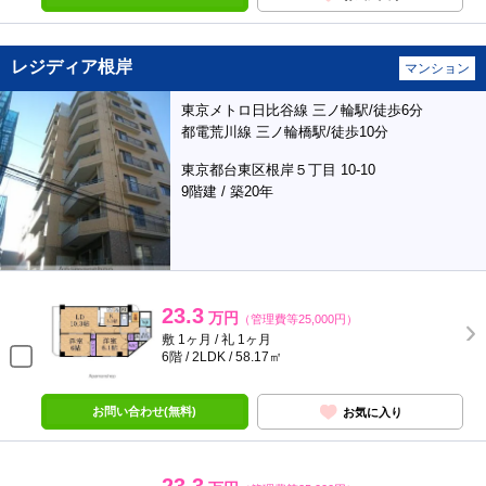
レジディア根岸
マンション
東京メトロ日比谷線 三ノ輪駅/徒歩6分
都電荒川線 三ノ輪橋駅/徒歩10分
東京都台東区根岸５丁目 10-10
9階建 / 築20年
23.3
万円
（管理費等25,000円）
敷 1ヶ月 / 礼 1ヶ月
6階 / 2LDK / 58.17㎡
お問い合わせ(無料)
お気に入り