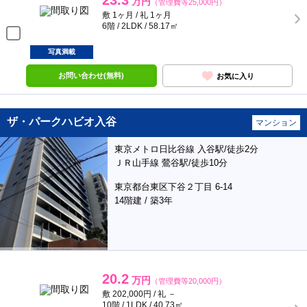
23.3
万円
（管理費等25,000円）
敷 1ヶ月 / 礼 1ヶ月
6階 / 2LDK / 58.17㎡
写真満載
お問い合わせ(無料)
お気に入り
ザ・パークハビオ入谷
マンション
東京メトロ日比谷線 入谷駅/徒歩2分
ＪＲ山手線 鶯谷駅/徒歩10分
東京都台東区下谷２丁目 6-14
14階建 / 築3年
20.2
万円
（管理費等20,000円）
敷 202,000円 / 礼 －
10階 / 1LDK / 40.73㎡