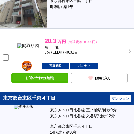
東京都台東区三筋１丁目
9階建 / 築1年
20.3
万円
（管理費等18,000円）
敷 － / 礼 －
3階 / 1LDK / 40.31㎡
ポンタ
部屋
写真満載
パノラマ
お問い合わせ(無料)
お気に入り
東京都台東区千束４丁目
マンション
東京メトロ日比谷線 三ノ輪駅/徒歩9分
東京メトロ日比谷線 入谷駅/徒歩12分
東京都台東区千束４丁目
14階建 / 築30年