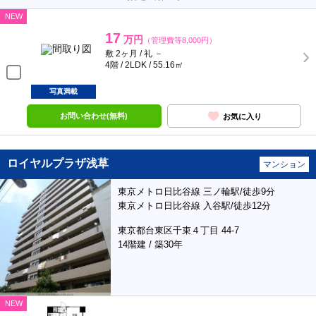
NEW
17
万円
（管理費等8,000円）
敷 2ヶ月 / 礼 －
4階 / 2LDK / 55.16㎡
写真満載
お問い合わせ(無料)
お気に入り
ロイヤルプラザ浅草
マンション
東京メトロ日比谷線 三ノ輪駅/徒歩9分
東京メトロ日比谷線 入谷駅/徒歩12分
東京都台東区千束４丁目 44-7
14階建 / 築30年
NEW