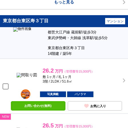
もっと見る
東京都台東区寿３丁目
マンション
都営大江戸線 蔵前駅/徒歩3分
東武伊勢崎・大師線 浅草駅/徒歩5分
東京都台東区寿３丁目
14階建 / 築5年
26.2
万円
（管理費等15,000円）
敷 1ヶ月 / 礼 1ヶ月
3階 / 2LDK / 51.6㎡
ポンタ
部屋
写真満載
パノラマ
お問い合わせ(無料)
お気に入り
NEW
26.5
万円
（管理費等15,000円）