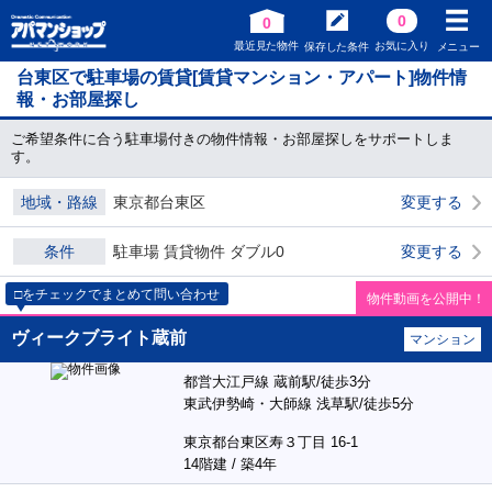
0
0
最近見た物件
お気に入り
保存した条件
メニュー
台東区で駐車場の賃貸[賃貸マンション・アパート]物件情
報・お部屋探し
ご希望条件に合う駐車場付きの物件情報・お部屋探しをサポートしま
す。
地域・路線
東京都台東区
変更する
条件
駐車場 賃貸物件 ダブル0
変更する
□をチェックでまとめて問い合わせ
物件動画を公開中！
ヴィークブライト蔵前
マンション
都営大江戸線 蔵前駅/徒歩3分
東武伊勢崎・大師線 浅草駅/徒歩5分
東京都台東区寿３丁目 16-1
14階建 / 築4年