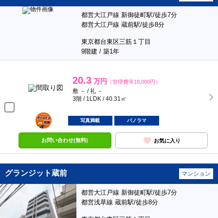
都営大江戸線 新御徒町駅/徒歩7分
都営大江戸線 蔵前駅/徒歩8分
東京都台東区三筋１丁目
9階建 / 築1年
20.3
万円
（管理費等18,000円）
敷 － / 礼 －
3階 / 1LDK / 40.31㎡
ポンタ
部屋
写真満載
パノラマ
お問い合わせ(無料)
お気に入り
グランジット蔵前
マンション
都営大江戸線 新御徒町駅/徒歩7分
都営浅草線 蔵前駅/徒歩8分