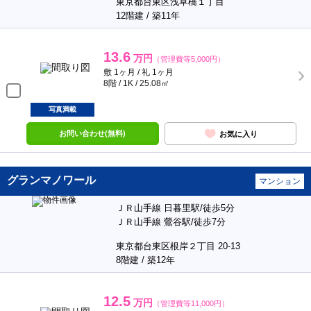
東京都台東区浅草橋１丁目
12階建 / 築11年
13.6
万円
（管理費等5,000円）
敷 1ヶ月 / 礼 1ヶ月
8階 / 1K / 25.08㎡
写真満載
お問い合わせ(無料)
お気に入り
グランマノワール
マンション
ＪＲ山手線 日暮里駅/徒歩5分
ＪＲ山手線 鶯谷駅/徒歩7分
東京都台東区根岸２丁目 20-13
8階建 / 築12年
12.5
万円
（管理費等11,000円）