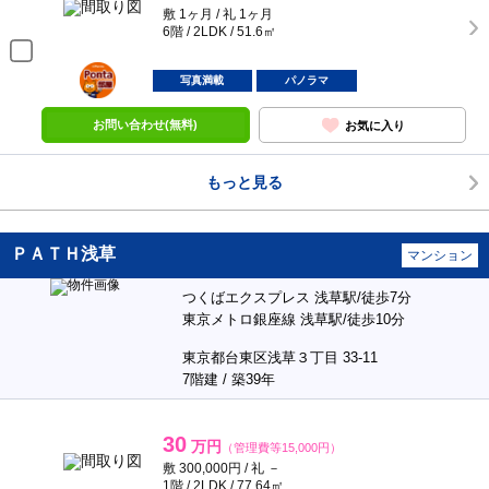
敷 1ヶ月 / 礼 1ヶ月
6階 / 2LDK / 51.6㎡
ポンタ
部屋
写真満載
パノラマ
お問い合わせ(無料)
お気に入り
もっと見る
ＰＡＴＨ浅草
マンション
つくばエクスプレス 浅草駅/徒歩7分
東京メトロ銀座線 浅草駅/徒歩10分
東京都台東区浅草３丁目 33-11
7階建 / 築39年
30
万円
（管理費等15,000円）
敷 300,000円 / 礼 －
1階 / 2LDK / 77.64㎡