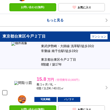
お問い合わせ(無料)
お気に入り
もっと見る
東京都台東区今戸２丁目
マンション
東武伊勢崎・大師線 浅草駅/徒歩16分
常磐線 南千住駅/徒歩19分
東京都台東区今戸２丁目
8階建 / 築17年
15.8
万円
（管理費等10,000円）
敷 1ヶ月 / 礼 －
6階 / 1LDK / 40.01㎡
ポンタ
部屋
写真満載
パノラマ
お問い合わせ(無料)
お気に入り