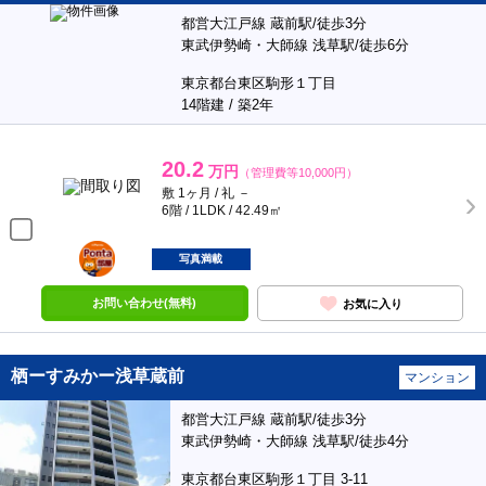
都営大江戸線 蔵前駅/徒歩3分
東武伊勢崎・大師線 浅草駅/徒歩6分
東京都台東区駒形１丁目
14階建 / 築2年
20.2
万円
（管理費等10,000円）
敷 1ヶ月 / 礼 －
6階 / 1LDK / 42.49㎡
ポンタ
部屋
写真満載
お問い合わせ(無料)
お気に入り
栖ーすみかー浅草蔵前
マンション
都営大江戸線 蔵前駅/徒歩3分
東武伊勢崎・大師線 浅草駅/徒歩4分
東京都台東区駒形１丁目 3-11