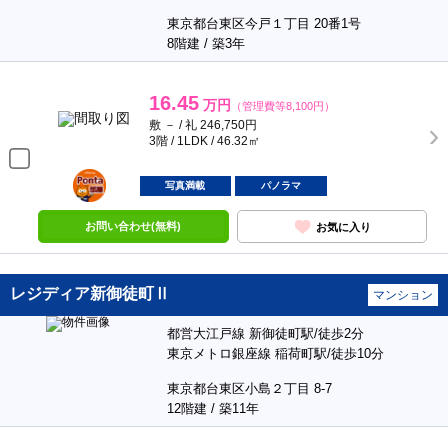
東京都台東区今戸１丁目 20番1号
8階建 / 築3年
16.45
万円
（管理費等8,100円）
敷 － / 礼 246,750円
3階 / 1LDK / 46.32㎡
ポンタ
部屋
写真満載
パノラマ
お問い合わせ(無料)
お気に入り
レジディア新御徒町Ⅱ
マンション
都営大江戸線 新御徒町駅/徒歩2分
東京メトロ銀座線 稲荷町駅/徒歩10分
東京都台東区小島２丁目 8-7
12階建 / 築11年