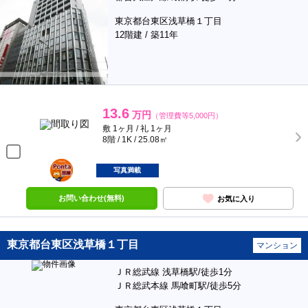
東京都台東区浅草橋１丁目
12階建 / 築11年
13.6
万円
（管理費等5,000円）
敷 1ヶ月 / 礼 1ヶ月
8階 / 1K / 25.08㎡
ポンタ
部屋
写真満載
お問い合わせ(無料)
お気に入り
東京都台東区浅草橋１丁目
マンション
ＪＲ総武線 浅草橋駅/徒歩1分
ＪＲ総武本線 馬喰町駅/徒歩5分