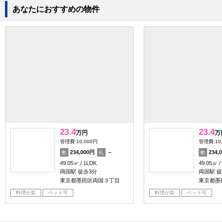
あなたにおすすめの物件
23.4
23.4
万円
万
管理費:10,000円
管理費:10
234,000円
－
234,
敷
礼
敷
49.05㎡
1LDK
49.05㎡
両国駅 徒歩3分
両国駅 徒
東京都墨田区両国３丁目
東京都墨
料理が楽
ペット可
料理が楽
ペット可