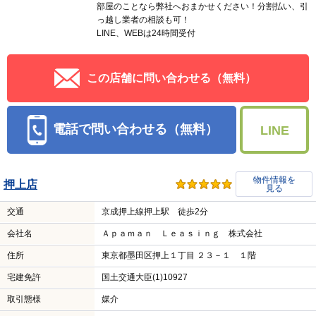
部屋のことなら弊社へおまかせください！分割払い、引
っ越し業者の相談も可！
LINE、WEBは24時間受付
この店舗に問い合わせる（無料）
電話で問い合わせる（無料）
LINE
物件情報を
押上店
見る
交通
京成押上線押上駅 徒歩2分
会社名
Ａｐａｍａｎ Ｌｅａｓｉｎｇ 株式会社
住所
東京都墨田区押上１丁目 ２３－１ １階
宅建免許
国土交通大臣(1)10927
取引態様
媒介