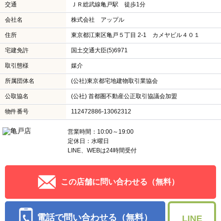
交通
ＪＲ総武線亀戸駅 徒歩1分
会社名
株式会社 アップル
住所
東京都江東区亀戸５丁目 2-1 カメヤビル４０１
宅建免許
国土交通大臣(5)6971
取引態様
媒介
所属団体名
(公社)東京都宅地建物取引業協会
公取協名
(公社) 首都圏不動産公正取引協議会加盟
物件番号
112472886-13062312
営業時間：10:00～19:00
定休日：水曜日
LINE、WEBは24時間受付
この店舗に問い合わせる（無料）
電話で問い合わせる（無料）
LINE