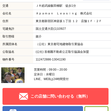
交通
ＪＲ総武線飯田橋駅 徒歩1分
会社名
Ａｐａｍａｎ Ｌｅａｓｉｎｇ 株式会社
住所
東京都新宿区神楽坂１丁目 １２ 店舗１Ｆ・２Ｆ
宅建免許
国土交通大臣(1)10927
取引態様
媒介
所属団体名
（公社）東京都宅地建物取引業協会
公取協名
(公社) 首都圏不動産公正取引協議会加盟
物件番号
112472886-13041190
営業時間：09:00～20:00
定休日：水曜日
LINE、WEBは24時間受付
この店舗に問い合わせる（無料）