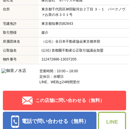
会社名
株式会社 ネハヤス不動産
住所
東京都千代田区神田駿河台２丁目 ３－１ パークノヴ
ァお茶の水３０１号
宅建免許
東京都知事(5)82643
取引態様
媒介
所属団体名
（公社）全日本不動産協会東京都本部
公取協名
(公社) 首都圏不動産公正取引協議会加盟
物件番号
112472886-13037205
営業時間：10:00～18:00
定休日：水曜日
LINE、WEBは24時間受付
この店舗に問い合わせる（無料）
電話で問い合わせる（無料）
LINE