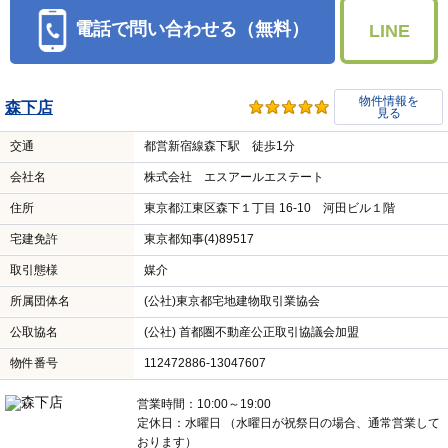
電話で問い合わせる（無料）
LINE
物件情報を
森下店
見る
交通
都営新宿線森下駅 徒歩1分
会社名
株式会社 エスアールエステート
住所
東京都江東区森下１丁目 16-10 河田ビル１階
宅建免許
東京都知事(4)89517
取引態様
媒介
所属団体名
(公社)東京都宅地建物取引業協会
公取協名
(公社) 首都圏不動産公正取引協議会加盟
物件番号
112472886-13047607
営業時間：10:00～19:00
定休日：水曜日 （水曜日が祝祭日の場合、通常営業して
おります）