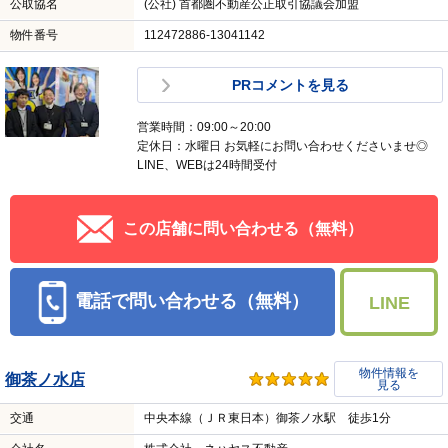
公取協名
(公社) 首都圏不動産公正取引協議会加盟
物件番号
112472886-13041142
PRコメントを見る
営業時間：09:00～20:00
定休日：水曜日 お気軽にお問い合わせくださいませ◎
LINE、WEBは24時間受付
この店舗に問い合わせる（無料）
電話で問い合わせる（無料）
LINE
物件情報を
御茶ノ水店
見る
交通
中央本線（ＪＲ東日本）御茶ノ水駅 徒歩1分