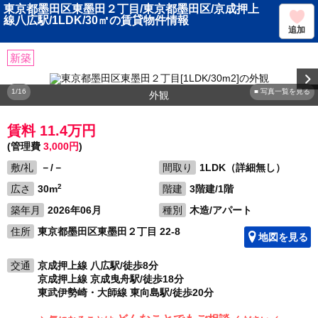
東京都墨田区東墨田２丁目/東京都墨田区/京成押上
線八広駅/1LDK/30㎡の賃貸物件情報
追加
新築
1/16
■ 写真一覧を見る
外観
賃料 11.4万円
(管理費
3,000円
)
敷/礼
－/－
間取り
1LDK（詳細無し）
2
広さ
30m
階建
3階建/1階
築年月
2026年06月
種別
木造/アパート
住所
東京都墨田区東墨田２丁目 22-8
地図を見る
交通
京成押上線 八広駅/徒歩8分
京成押上線 京成曳舟駅/徒歩18分
東武伊勢崎・大師線 東向島駅/徒歩20分