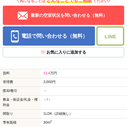
どんなことでもご相談
＼気になることは
ください／
最新の空室状況を問い合わせる（無料）
電話で問い合わせる（無料）
LINE
お気に入りに追加する
賃料
11.4
万円
管理費
3,000円
償却/敷引
－
敷金・保証金/礼金・権
－/－
利金
間取り
1LDK（詳細無し）
2
専有面積
30m