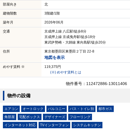
部屋向き
北
建物階数
3階建/1階
築年月
2026年06月
交通
京成押上線 八広駅/徒歩8分
京成押上線 京成曳舟駅/徒歩18分
東武伊勢崎・大師線 東向島駅/徒歩20分
住所
東京都墨田区東墨田２丁目 22-8
地図を表示
めやす賃料 ※
119,375円
(※) めやす賃料とは
物件番号：112472886-13011406
物件の設備
エアコン
オートロック
バルコニー
バス・トイレ別
都市ガス
角部屋
宅配ボックス
デザイナーズ
フローリング
インターネット対応
TVインターフォン
システムキッチン