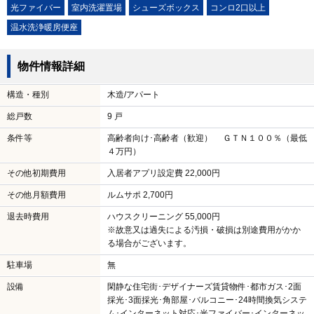
光ファイバー
室内洗濯置場
シューズボックス
コンロ2口以上
温水洗浄暖房便座
物件情報詳細
構造・種別
木造/アパート
総戸数
9 戸
条件等
高齢者向け･高齢者（歓迎） ＧＴＮ１００％（最低
４万円）
その他初期費用
入居者アプリ設定費 22,000円
その他月額費用
ルムサポ 2,700円
退去時費用
ハウスクリーニング 55,000円
※故意又は過失による汚損・破損は別途費用がかか
る場合がございます。
駐車場
無
設備
閑静な住宅街･デザイナーズ賃貸物件･都市ガス･2面
採光･3面採光･角部屋･バルコニー･24時間換気システ
ム･インターネット対応･光ファイバー･インターネッ