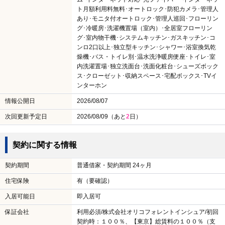
ト月額利用料無料･オートロック･防犯カメラ･管理人
あり･モニタ付オートロック･管理人巡回･フローリン
グ･冷暖房･洗濯機置場（室内）･全居室フローリン
グ･室内物干機･システムキッチン･ガスキッチン･コ
ンロ2口以上･独立型キッチン･シャワー･浴室換気乾
燥機･バス・トイレ別･温水洗浄暖房便座･トイレ･室
内洗濯置場･独立洗面台･洗面化粧台･シューズボック
ス･クローゼット･収納スペース･宅配ボックス･TVイ
ンターホン
情報公開日
2026/08/07
次回更新予定日
2026/08/09（あと
2
日）
契約に関する情報
契約期間
普通借家・契約期間 24ヶ月
住宅保険
有（要確認）
入居可能日
即入居可
保証会社
利用必須/株式会社オリコフォレントインシュア/初回
契約時：１００％、【東京】総賃料の１００％（支