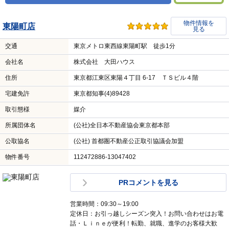
物件情報を
東陽町店
見る
交通
東京メトロ東西線東陽町駅 徒歩1分
会社名
株式会社 大田ハウス
住所
東京都江東区東陽４丁目 6-17 ＴＳビル４階
宅建免許
東京都知事(4)89428
取引態様
媒介
所属団体名
(公社)全日本不動産協会東京都本部
公取協名
(公社) 首都圏不動産公正取引協議会加盟
物件番号
112472886-13047402
PRコメントを見る
営業時間：09:30～19:00
定休日：お引っ越しシーズン突入！お問い合わせはお電
話・Ｌｉｎｅが便利！転勤、就職、進学のお客様大歓