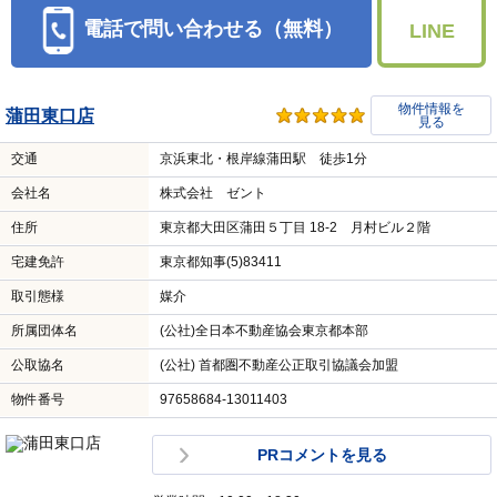
電話で問い合わせる（無料）
LINE
物件情報を
蒲田東口店
見る
交通
京浜東北・根岸線蒲田駅 徒歩1分
会社名
株式会社 ゼント
住所
東京都大田区蒲田５丁目 18-2 月村ビル２階
宅建免許
東京都知事(5)83411
取引態様
媒介
所属団体名
(公社)全日本不動産協会東京都本部
公取協名
(公社) 首都圏不動産公正取引協議会加盟
物件番号
97658684-13011403
PRコメントを見る