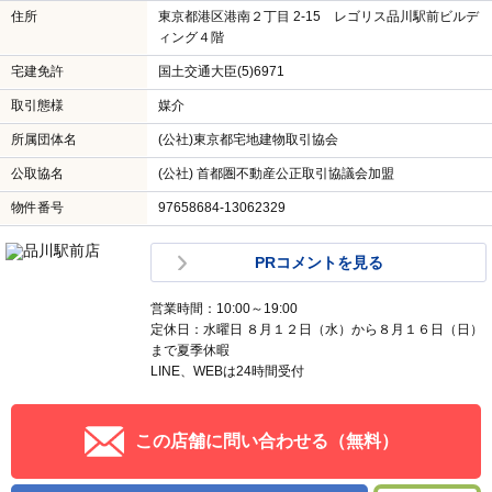
住所
東京都港区港南２丁目 2-15 レゴリス品川駅前ビルデ
ィング４階
宅建免許
国土交通大臣(5)6971
取引態様
媒介
所属団体名
(公社)東京都宅地建物取引協会
公取協名
(公社) 首都圏不動産公正取引協議会加盟
物件番号
97658684-13062329
PRコメントを見る
営業時間：10:00～19:00
定休日：水曜日 ８月１２日（水）から８月１６日（日）
まで夏季休暇
LINE、WEBは24時間受付
この店舗に問い合わせる（無料）