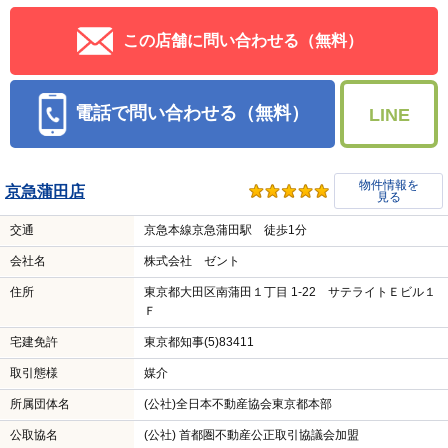
この店舗に問い合わせる（無料）
電話で問い合わせる（無料）
LINE
物件情報を
京急蒲田店
見る
交通
京急本線京急蒲田駅 徒歩1分
会社名
株式会社 ゼント
住所
東京都大田区南蒲田１丁目 1-22 サテライトＥビル１
Ｆ
宅建免許
東京都知事(5)83411
取引態様
媒介
所属団体名
(公社)全日本不動産協会東京都本部
公取協名
(公社) 首都圏不動産公正取引協議会加盟