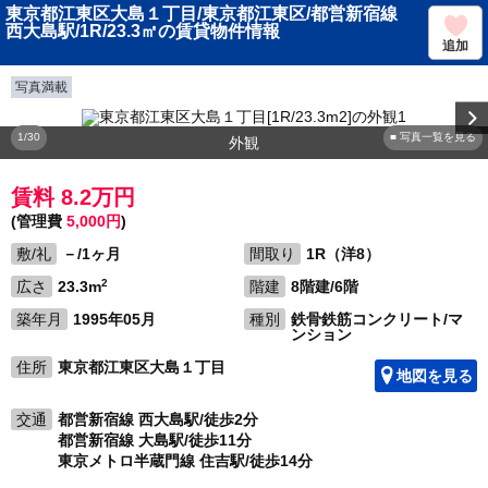
東京都江東区大島１丁目/東京都江東区/都営新宿線
西大島駅/1R/23.3㎡の賃貸物件情報
追加
写真満載
1/30
■ 写真一覧を見る
外観
賃料 8.2万円
(管理費
5,000円
)
敷/礼
－/1ヶ月
間取り
1R（洋8）
2
広さ
23.3m
階建
8階建/6階
築年月
1995年05月
種別
鉄骨鉄筋コンクリート/マ
ンション
住所
東京都江東区大島１丁目
地図を見る
交通
都営新宿線 西大島駅/徒歩2分
都営新宿線 大島駅/徒歩11分
東京メトロ半蔵門線 住吉駅/徒歩14分