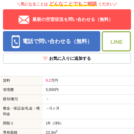
どんなことでもご相談
＼気になることは
ください／
最新の空室状況を問い合わせる（無料）
電話で問い合わせる（無料）
LINE
お気に入りに追加する
賃料
8.2
万円
管理費
5,000円
償却/敷引
－
敷金・保証金/礼金・権
－/1ヶ月
利金
間取り
1R（洋8）
2
専有面積
23.3m