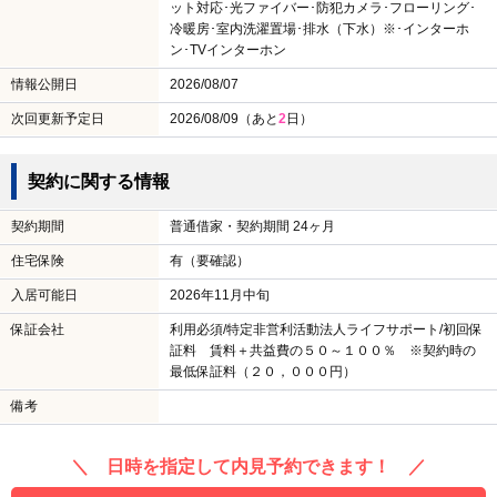
ット対応･光ファイバー･防犯カメラ･フローリング･
冷暖房･室内洗濯置場･排水（下水）※･インターホ
ン･TVインターホン
情報公開日
2026/08/07
次回更新予定日
2026/08/09（あと
2
日）
契約に関する情報
契約期間
普通借家・契約期間 24ヶ月
住宅保険
有（要確認）
入居可能日
2026年11月中旬
保証会社
利用必須/特定非営利活動法人ライフサポート/初回保
証料 賃料＋共益費の５０～１００％ ※契約時の
最低保証料（２０，０００円）
備考
＼ 日時を指定して内見予約できます！ ／