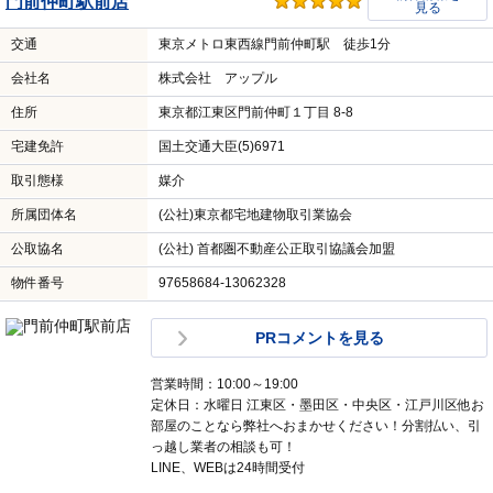
門前仲町駅前店
見る
交通
東京メトロ東西線門前仲町駅 徒歩1分
会社名
株式会社 アップル
住所
東京都江東区門前仲町１丁目 8-8
宅建免許
国土交通大臣(5)6971
取引態様
媒介
所属団体名
(公社)東京都宅地建物取引業協会
公取協名
(公社) 首都圏不動産公正取引協議会加盟
物件番号
97658684-13062328
PRコメントを見る
営業時間：10:00～19:00
定休日：水曜日 江東区・墨田区・中央区・江戸川区他お
部屋のことなら弊社へおまかせください！分割払い、引
っ越し業者の相談も可！
LINE、WEBは24時間受付