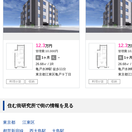
12.3
12.3
万円
万
管理費:10,000円
管理費:10
1ヶ月
－
1ヶ
敷
礼
敷
26.68㎡
1R
26.68㎡
亀戸水神駅 徒歩11分
亀戸水神駅
東京都江東区亀戸９丁目
東京都江
料理が楽
収納
料理が楽
収納
住む街研究所で街の情報を見る
東京都
江東区
都営新宿線
西大島駅
大島駅