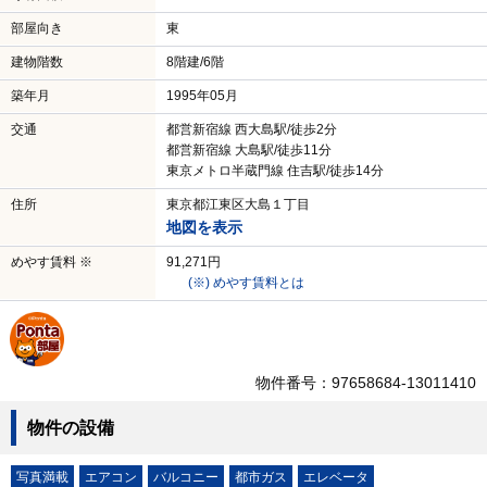
部屋向き
東
建物階数
8階建/6階
築年月
1995年05月
交通
都営新宿線 西大島駅/徒歩2分
都営新宿線 大島駅/徒歩11分
東京メトロ半蔵門線 住吉駅/徒歩14分
住所
東京都江東区大島１丁目
地図を表示
めやす賃料 ※
91,271円
(※) めやす賃料とは
物件番号：97658684-13011410
物件の設備
写真満載
エアコン
バルコニー
都市ガス
エレベータ