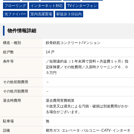
フローリング
インターネット対応
TVインターフォン
光ファイバー
室内洗濯置場
駅徒歩３分以内
物件情報詳細
構造・種別
鉄骨鉄筋コンクリート/マンション
総戸数
14 戸
条件等
／短期違約金（１年未満で賃料＋共益費１ヶ月）指
定保険要／その他費用／入居時クリーニング６．０
５万円
その他初期費用
－
その他月額費用
－
退去時費用
退去費用実費精算
※故意又は過失による汚損・破損は別途費用がかか
る場合がございます。
駐車場
無
設備
都市ガス･エレベータ･バルコニー･CATV･インターネ