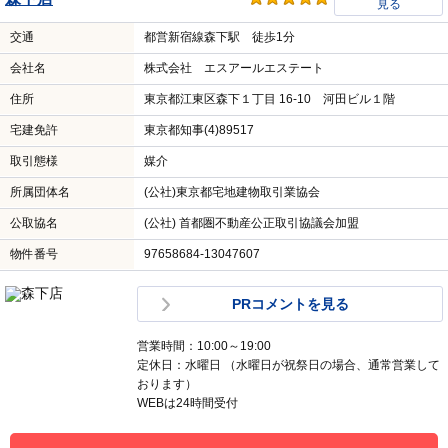
見る
交通
都営新宿線森下駅 徒歩1分
会社名
株式会社 エスアールエステート
住所
東京都江東区森下１丁目 16-10 河田ビル１階
宅建免許
東京都知事(4)89517
取引態様
媒介
所属団体名
(公社)東京都宅地建物取引業協会
公取協名
(公社) 首都圏不動産公正取引協議会加盟
物件番号
97658684-13047607
PRコメントを見る
営業時間：10:00～19:00
定休日：水曜日 （水曜日が祝祭日の場合、通常営業して
おります）
WEBは24時間受付