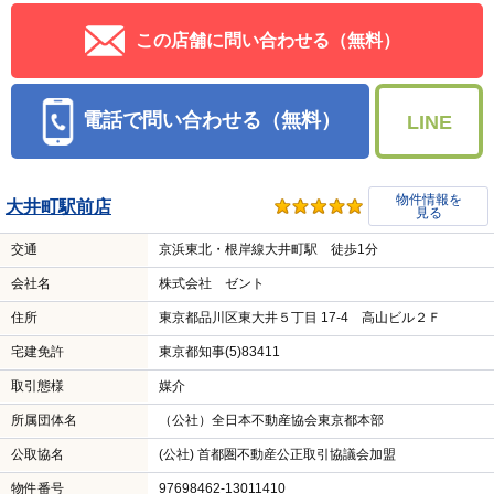
この店舗に問い合わせる（無料）
電話で問い合わせる（無料）
LINE
物件情報を
大井町駅前店
見る
交通
京浜東北・根岸線大井町駅 徒歩1分
会社名
株式会社 ゼント
住所
東京都品川区東大井５丁目 17-4 高山ビル２Ｆ
宅建免許
東京都知事(5)83411
取引態様
媒介
所属団体名
（公社）全日本不動産協会東京都本部
公取協名
(公社) 首都圏不動産公正取引協議会加盟
物件番号
97698462-13011410