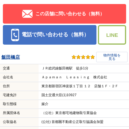
この店舗に問い合わせる（無料）
電話で問い合わせる（無料）
LINE
物件情報を
飯田橋店
見る
交通
ＪＲ総武線飯田橋駅 徒歩1分
会社名
Ａｐａｍａｎ Ｌｅａｓｉｎｇ 株式会社
住所
東京都新宿区神楽坂１丁目 １２ 店舗１Ｆ・２Ｆ
宅建免許
国土交通大臣(1)10927
取引態様
媒介
所属団体名
（公社）東京都宅地建物取引業協会
公取協名
(公社) 首都圏不動産公正取引協議会加盟