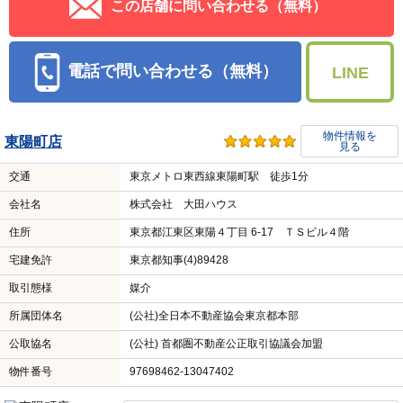
この店舗に問い合わせる（無料）
電話で問い合わせる（無料）
LINE
物件情報を
東陽町店
見る
交通
東京メトロ東西線東陽町駅 徒歩1分
会社名
株式会社 大田ハウス
住所
東京都江東区東陽４丁目 6-17 ＴＳビル４階
宅建免許
東京都知事(4)89428
取引態様
媒介
所属団体名
(公社)全日本不動産協会東京都本部
公取協名
(公社) 首都圏不動産公正取引協議会加盟
物件番号
97698462-13047402