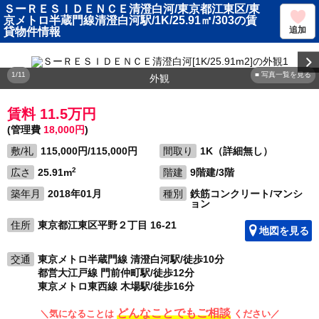
ＳーＲＥＳＩＤＥＮＣＥ清澄白河/東京都江東区/東
京メトロ半蔵門線清澄白河駅/1K/25.91㎡/303の賃
追加
貸物件情報
1/11
■ 写真一覧を見る
外観
賃料 11.5万円
(管理費
18,000円
)
敷/礼
115,000円/115,000円
間取り
1K（詳細無し）
2
広さ
25.91m
階建
9階建/3階
築年月
2018年01月
種別
鉄筋コンクリート/マンシ
ョン
住所
東京都江東区平野２丁目 16-21
地図を見る
交通
東京メトロ半蔵門線 清澄白河駅/徒歩10分
都営大江戸線 門前仲町駅/徒歩12分
東京メトロ東西線 木場駅/徒歩16分
どんなことでもご相談
＼気になることは
ください／