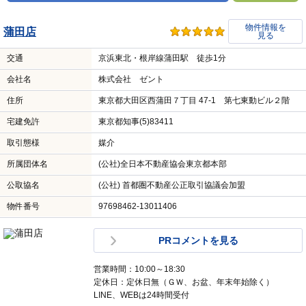
物件情報を
蒲田店
見る
交通
京浜東北・根岸線蒲田駅 徒歩1分
会社名
株式会社 ゼント
住所
東京都大田区西蒲田７丁目 47-1 第七東動ビル２階
宅建免許
東京都知事(5)83411
取引態様
媒介
所属団体名
(公社)全日本不動産協会東京都本部
公取協名
(公社) 首都圏不動産公正取引協議会加盟
物件番号
97698462-13011406
PRコメントを見る
営業時間：10:00～18:30
定休日：定休日無（ＧＷ、お盆、年末年始除く）
LINE、WEBは24時間受付