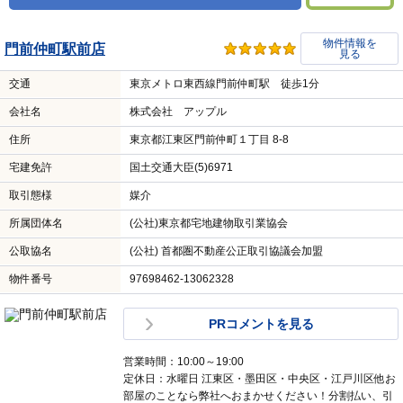
物件情報を
門前仲町駅前店
見る
交通
東京メトロ東西線門前仲町駅 徒歩1分
会社名
株式会社 アップル
住所
東京都江東区門前仲町１丁目 8-8
宅建免許
国土交通大臣(5)6971
取引態様
媒介
所属団体名
(公社)東京都宅地建物取引業協会
公取協名
(公社) 首都圏不動産公正取引協議会加盟
物件番号
97698462-13062328
PRコメントを見る
営業時間：10:00～19:00
定休日：水曜日 江東区・墨田区・中央区・江戸川区他お
部屋のことなら弊社へおまかせください！分割払い、引