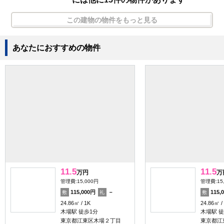
この建物の物件をもっと見る
あなたにおすすめの物件
11.5
11.5
万円
万
管理費:15,000円
管理費:15
115,000円
－
115,
敷
礼
敷
24.86㎡
1K
24.86㎡
木場駅 徒歩1分
木場駅 徒
東京都江東区木場２丁目
東京都江