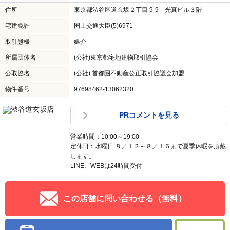
住所
東京都渋谷区道玄坂２丁目 9-9 光真ビル３階
宅建免許
国土交通大臣(5)6971
取引態様
媒介
所属団体名
(公社)東京都宅地建物取引協会
公取協名
(公社) 首都圏不動産公正取引協議会加盟
物件番号
97698462-13062320
PRコメントを見る
営業時間：10:00～19:00
定休日：水曜日 ８／１２～８／１６まで夏季休暇を頂戴
します。
LINE、WEBは24時間受付
この店舗に問い合わせる（無料）