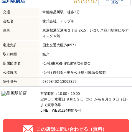
品川駅前店
見る
交通
常磐線品川駅 徒歩2分
会社名
株式会社 アップル
住所
東京都港区港南２丁目 2-15 レゴリス品川駅前ビルデ
ィング４階
宅建免許
国土交通大臣(5)6971
取引態様
媒介
所属団体名
(公社)東京都宅地建物取引協会
公取協名
(公社) 首都圏不動産公正取引協議会加盟
物件番号
97698462-13062329
営業時間：10:00～19:00
定休日：水曜日 ８月１２日（水）から８月１６日（日）
まで夏季休暇
LINE、WEBは24時間受付
この店舗に問い合わせる（無料）