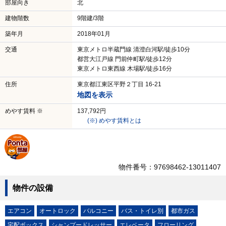
部屋向き
北
建物階数
9階建/3階
築年月
2018年01月
交通
東京メトロ半蔵門線 清澄白河駅/徒歩10分
都営大江戸線 門前仲町駅/徒歩12分
東京メトロ東西線 木場駅/徒歩16分
住所
東京都江東区平野２丁目 16-21
地図を表示
めやす賃料 ※
137,792円
(※) めやす賃料とは
物件番号：97698462-13011407
物件の設備
エアコン
オートロック
バルコニー
バス・トイレ別
都市ガス
宅配ボックス
シャンプードレッサー
エレベータ
フローリング