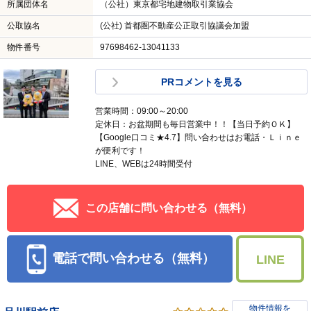
所属団体名
（公社）東京都宅地建物取引業協会
公取協名
(公社) 首都圏不動産公正取引協議会加盟
物件番号
97698462-13041133
PRコメントを見る
営業時間：09:00～20:00
定休日：お盆期間も毎日営業中！！【当日予約ＯＫ】
【Google口コミ★4.7】問い合わせはお電話・Ｌｉｎｅ
が便利です！
LINE、WEBは24時間受付
この店舗に問い合わせる（無料）
電話で問い合わせる（無料）
LINE
物件情報を