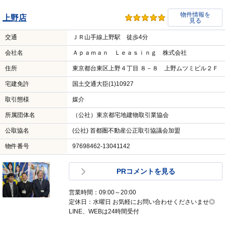
物件情報を
上野店
見る
交通
ＪＲ山手線上野駅 徒歩4分
会社名
Ａｐａｍａｎ Ｌｅａｓｉｎｇ 株式会社
住所
東京都台東区上野４丁目 ８－８ 上野ムツミビル２Ｆ
宅建免許
国土交通大臣(1)10927
取引態様
媒介
所属団体名
（公社）東京都宅地建物取引業協会
公取協名
(公社) 首都圏不動産公正取引協議会加盟
物件番号
97698462-13041142
PRコメントを見る
営業時間：09:00～20:00
定休日：水曜日 お気軽にお問い合わせくださいませ◎
LINE、WEBは24時間受付