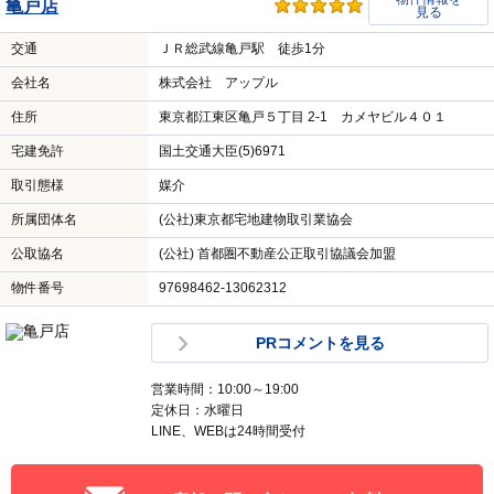
亀戸店
見る
交通
ＪＲ総武線亀戸駅 徒歩1分
会社名
株式会社 アップル
住所
東京都江東区亀戸５丁目 2-1 カメヤビル４０１
宅建免許
国土交通大臣(5)6971
取引態様
媒介
所属団体名
(公社)東京都宅地建物取引業協会
公取協名
(公社) 首都圏不動産公正取引協議会加盟
物件番号
97698462-13062312
PRコメントを見る
営業時間：10:00～19:00
定休日：水曜日
LINE、WEBは24時間受付