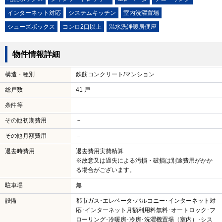
インターネット対応
システムキッチン
室内洗濯置場
シューズボックス
コンロ2口以上
温水洗浄暖房便座
物件情報詳細
構造・種別
鉄筋コンクリート/マンション
総戸数
41 戸
条件等
その他初期費用
－
その他月額費用
－
退去時費用
退去費用実費精算
※故意又は過失による汚損・破損は別途費用がかか
る場合がございます。
駐車場
無
設備
都市ガス･エレベータ･バルコニー･インターネット対
応･インターネット月額利用料無料･オートロック･フ
ローリング･冷暖房･冷房･洗濯機置場（室内）･シス