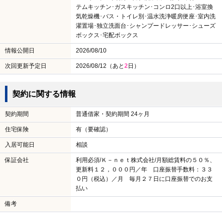
テムキッチン･ガスキッチン･コンロ2口以上･浴室換
気乾燥機･バス・トイレ別･温水洗浄暖房便座･室内洗
濯置場･独立洗面台･シャンプードレッサー･シューズ
ボックス･宅配ボックス
情報公開日
2026/08/10
次回更新予定日
2026/08/12（あと
2
日）
契約に関する情報
契約期間
普通借家・契約期間 24ヶ月
住宅保険
有（要確認）
入居可能日
相談
保証会社
利用必須/Ｋ－ｎｅｔ株式会社/月額総賃料の５０％、
更新料１２，０００円／年 口座振替手数料：３３
０円（税込）／月 毎月２７日に口座振替でのお支
払い
備考