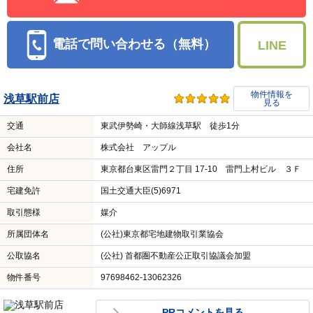
電話で問い合わせる（無料）
LINE
物件情報を
浅草駅前店
見る
交通
東武伊勢崎・大師線浅草駅 徒歩1分
会社名
株式会社 アップル
住所
東京都台東区雷門２丁目 17-10 雷門上村ビル ３Ｆ
宅建免許
国土交通大臣(5)6971
取引態様
媒介
所属団体名
(公社)東京都宅地建物取引業協会
公取協名
(公社) 首都圏不動産公正取引協議会加盟
物件番号
97698462-13062326
PRコメントを見る