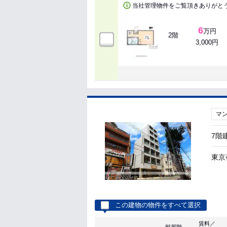
当社管理物件をご覧頂きありがと
6
万円
2階
3,000円
マ
7階
東京
この建物の物件をすべて選択
賃料／