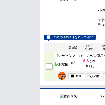
ア
2階
東京
目 3
この建物の物件をすべて選択
賃料／
敷
部屋階
管理費
★☆パナソニック ホームズ施工♪
8.3
万円
1階
3,000円
動画
写真満載
ア