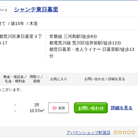
シャンテ東日暮里
パート
建て
/
築15年
/
木造
都荒川区東日暮里３丁
常磐線 三河島駅/徒歩8分
3-17
都電荒川線 荒川区役所前駅/徒歩12分
都営日暮里・舎人ライナー 日暮里駅/徒歩13
分
敷金・保証金／
間取り／
お気に入り
お問い合わせ／詳細を見る
礼金・権利金
面積
うございます。
－
1R
詳細を見る
お問い合わせ
追加
－
10.57m²
アパマンショップ町屋店