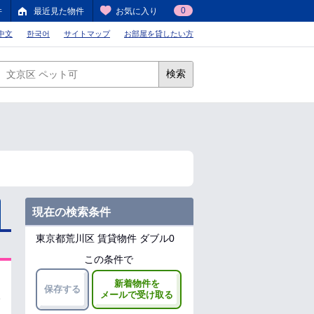
0
件
最近見た物件
お気に入り
中文
한국어
サイトマップ
お部屋を貸したい方
検索
現在の検索条件
東京都荒川区
賃貸物件 ダブル0
この条件で
新着物件を
保存する
メールで受け取る