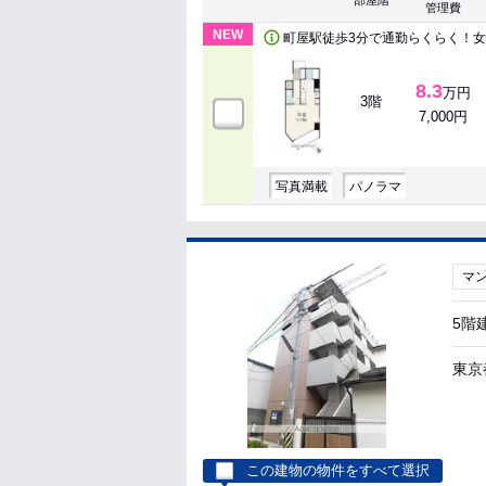
部屋階
管理費
NEW
町屋駅徒歩3分で通勤らくらく！女
8.3
万円
3階
7,000円
写真満載
パノラマ
マ
5階
東京
この建物の物件をすべて選択