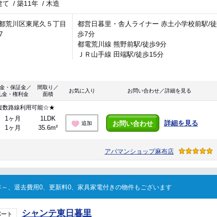
建て
/
築11年
/
木造
都荒川区東尾久５丁目
都営日暮里・舎人ライナー 赤土小学校前駅/徒
7
歩7分
都電荒川線 熊野前駅/徒歩9分
ＪＲ山手線 田端駅/徒歩15分
金・保証金／
間取り／
お気に入り
お問い合わせ／詳細を見る
礼金・権利金
面積
複数路線利用可能☆★
1ヶ月
1LDK
詳細を見る
お問い合わせ
追加
1ヶ月
35.6m²
アパマンショップ麻布店
～、退去費用0、更新料0、家具家電付きの物件もございます
シャンテ東日暮里
パート