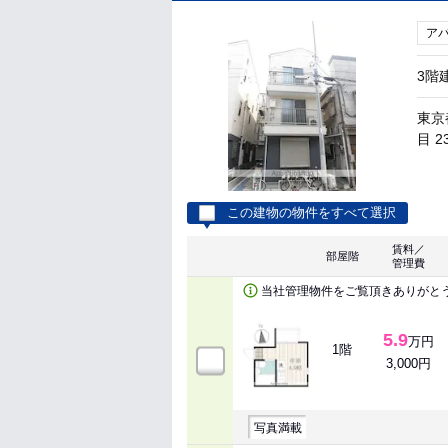
ア
3階
東京
目 2
この建物の物件をすべて選択
賃料／
部屋階
管理費
当社管理物件をご覧頂きありがと
5.9
万円
1階
3,000円
写真満載