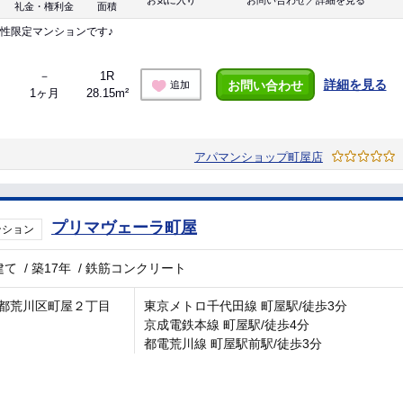
お気に入り
お問い合わせ／詳細を見る
礼金・権利金
面積
性限定マンションです♪
－
1R
詳細を見る
お問い合わせ
追加
1ヶ月
28.15m²
アパマンショップ町屋店
プリマヴェーラ町屋
ンション
建て
/
築17年
/
鉄筋コンクリート
都荒川区町屋２丁目
東京メトロ千代田線 町屋駅/徒歩3分
京成電鉄本線 町屋駅/徒歩4分
都電荒川線 町屋駅前駅/徒歩3分