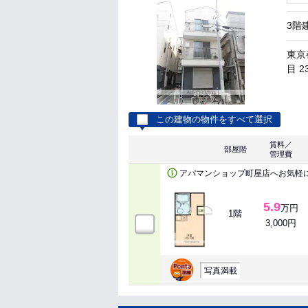
3階
東京
目 2
この建物の物件をすべて選択
賃料／
部屋階
管理費
アパマンショップ町屋店へお気軽
5.9
万円
1階
3,000円
写真満載