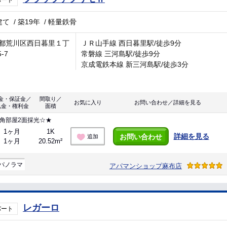
パート
建て
/
築19年
/
軽量鉄骨
都荒川区西日暮里１丁
ＪＲ山手線 西日暮里駅/徒歩9分
5-7
常磐線 三河島駅/徒歩9分
京成電鉄本線 新三河島駅/徒歩3分
金・保証金／
間取り／
お気に入り
お問い合わせ／詳細を見る
礼金・権利金
面積
角部屋2面採光☆★
1ヶ月
1K
詳細を見る
お問い合わせ
追加
1ヶ月
20.52m²
パノラマ
アパマンショップ麻布店
レガーロ
パート