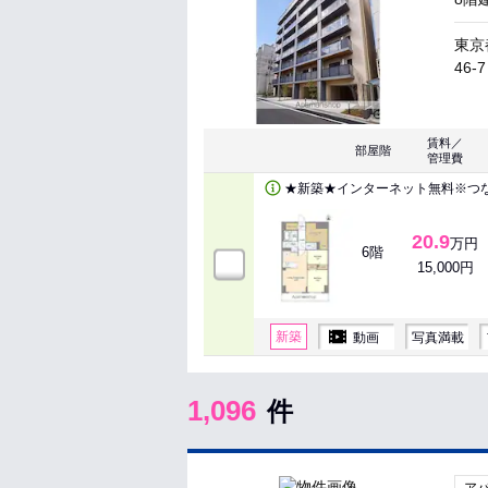
東京
46-7
賃料／
部屋階
管理費
★新築★インターネット無料※つ
20.9
万円
6階
15,000円
新築
動画
写真満載
1,096
件