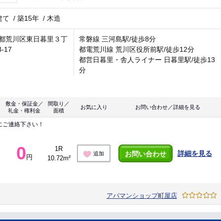
建て
/
築15年
/
木造
都荒川区東日暮里３丁
常磐線 三河島駅/徒歩8分
3-17
都電荒川線 荒川区役所前駅/徒歩12分
都営日暮里・舎人ライナー 日暮里駅/徒歩13
分
敷金・保証金／
間取り／
お気に入り
お問い合わせ／詳細を見る
礼金・権利金
面積
にご連絡下さい！
0
1R
詳細を見る
お問い合わせ
追加
円
10.72m²
アパマンショップ町屋店