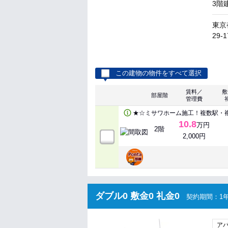
3階
東京
29-1
この建物の物件をすべて選択
賃料／
敷
部屋階
管理費
★☆ミサワホーム施工！複数駅・
10.8
万円
2階
2,000円
ダブル0 敷金0 礼金0
契約期間：1年
ア