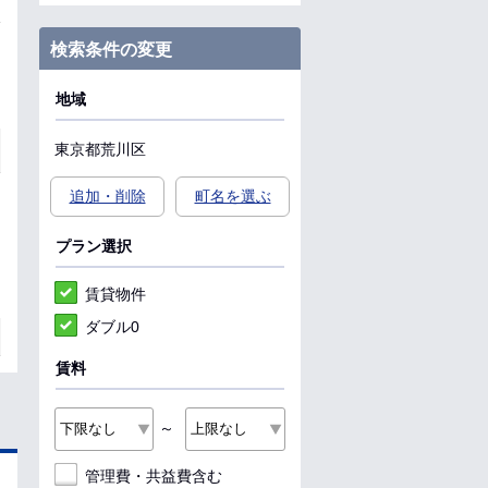
検索条件の変更
地域
東京都
荒川区
追加・削除
町名を選ぶ
プラン選択
賃貸物件
ダブル0
賃料
～
管理費・共益費含む