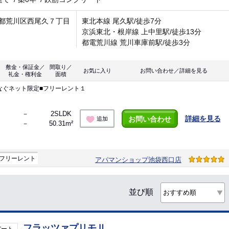
都荒川区西尾久７丁目
東北本線 尾久駅/徒歩7分
京浜東北・根岸線 上中里駅/徒歩13分
都電荒川線 荒川車庫前駅/徒歩3分
敷金・保証金／
間取り／
お気に入り
お問い合わせ／詳細を見る
礼金・権利金
面積
なぐネット限定■フリーレント１
－
2SLDK
詳細を見る
お問い合わせ
追加
－
50.31m²
フリーレント
アパマンショップ池袋西口店
並び順
フラッツァプリモⅡ