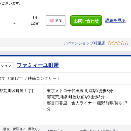
うございます。
－
1R
詳細を見る
お問い合わせ
追加
－
12m²
アパマンショップ町屋店
ファミィーユ町屋
ンション
建て
/
築17年
/
鉄筋コンクリート
都荒川区町屋１丁目
東京メトロ千代田線 町屋駅/徒歩3分
都電荒川線 町屋駅前駅/徒歩3分
都営日暮里・舎人ライナー 熊野前駅/徒歩17
分
敷金・保証金／
間取り／