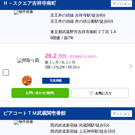
Ｈ－スクエア吉祥寺南町
マンション
京王井の頭線 吉祥寺駅/徒歩8分
京王井の頭線 井の頭公園駅/徒歩6分
東京都武蔵野市吉祥寺南町３丁目 1-4
6階建 / 築7年
26.2
万円
（管理費等15,000円）
敷 1ヶ月 / 礼 1ヶ月
3階 / 1SLDK / 60.02㎡
ポンタ
部屋
写真満載
お問い合わせ(無料)
お気に入り
ピアコートＴＭ武蔵関壱番館
マンション
西武鉄道新宿線 武蔵関駅/徒歩5分
西武鉄道新宿線 上石神井駅/徒歩16分