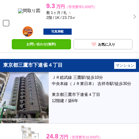
9.3
万円
（管理費等5,000円）
敷 1ヶ月 / 礼 －
2階 / 1K / 23.73㎡
ポンタ
部屋
写真満載
お問い合わせ(無料)
お気に入り
東京都三鷹市下連雀４丁目
マンション
ＪＲ総武線 三鷹駅/徒歩10分
中央本線（ＪＲ東日本） 吉祥寺駅/徒歩30分
東京都三鷹市下連雀４丁目
12階建 / 築6年
24.8
万円
（管理費等10,000円）