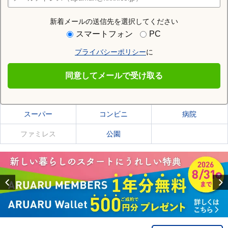
店舗検索
新着メールの送信先を選択してください
住む街研究所で吉祥寺駅の情報を見る
スマートフォン
PC
プライバシーポリシー
に
吉祥寺駅
同意してメールで受け取る
吉祥寺駅の施設一覧
スーパー
コンビニ
病院
ファミレス
公園
Previous