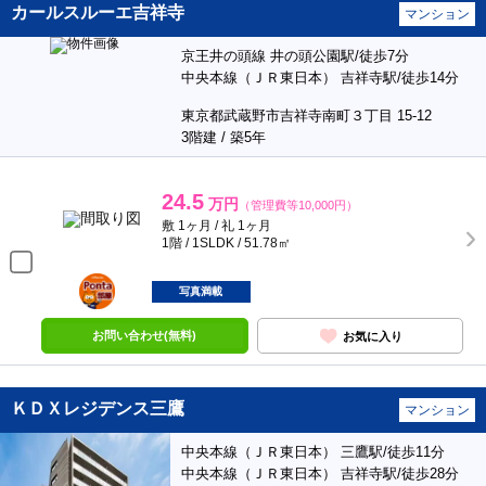
カールスルーエ吉祥寺
マンション
京王井の頭線 井の頭公園駅/徒歩7分
中央本線（ＪＲ東日本） 吉祥寺駅/徒歩14分
東京都武蔵野市吉祥寺南町３丁目 15-12
3階建 / 築5年
24.5
万円
（管理費等10,000円）
敷 1ヶ月 / 礼 1ヶ月
1階 / 1SLDK / 51.78㎡
ポンタ
部屋
写真満載
お問い合わせ(無料)
お気に入り
ＫＤＸレジデンス三鷹
マンション
中央本線（ＪＲ東日本） 三鷹駅/徒歩11分
中央本線（ＪＲ東日本） 吉祥寺駅/徒歩28分