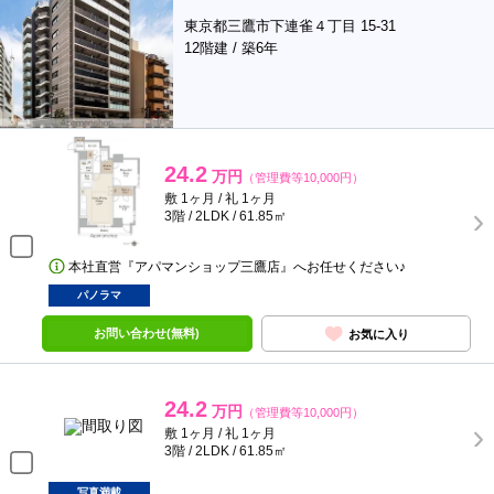
東京都三鷹市下連雀４丁目 15-31
12階建 / 築6年
24.2
万円
（管理費等10,000円）
敷 1ヶ月 / 礼 1ヶ月
3階 / 2LDK / 61.85㎡
本社直営『アパマンショップ三鷹店』へお任せください♪
パノラマ
お問い合わせ(無料)
お気に入り
24.2
万円
（管理費等10,000円）
敷 1ヶ月 / 礼 1ヶ月
3階 / 2LDK / 61.85㎡
写真満載