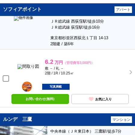
ソフィアポイント
アパート
ＪＲ総武線 西荻窪駅/徒歩10分
ＪＲ総武線 荻窪駅/徒歩16分
東京都杉並区西荻北１丁目 14-13
2階建 / 築6年
6.2
万円
（管理費等3,000円）
敷 － / 礼 －
2階 / 1R / 10.25㎡
ポンタ
部屋
写真満載
お問い合わせ(無料)
お気に入り
ルンデ 三鷹
マンション
中央本線（ＪＲ東日本） 三鷹駅/徒歩7分