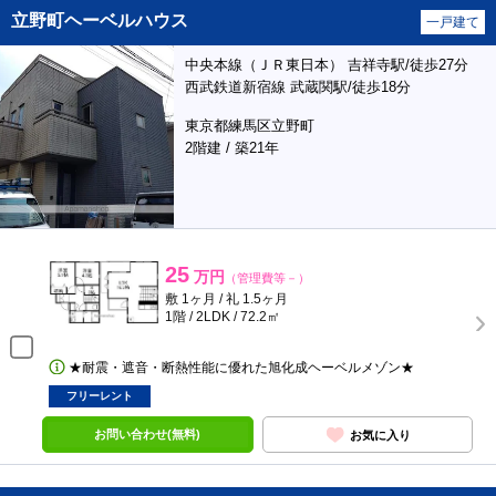
立野町ヘーベルハウス
一戸建て
中央本線（ＪＲ東日本） 吉祥寺駅/徒歩27分
西武鉄道新宿線 武蔵関駅/徒歩18分
東京都練馬区立野町
2階建 / 築21年
25
万円
（管理費等－）
敷 1ヶ月 / 礼 1.5ヶ月
1階 / 2LDK / 72.2㎡
★耐震・遮音・断熱性能に優れた旭化成ヘーベルメゾン★
フリーレント
お問い合わせ(無料)
お気に入り