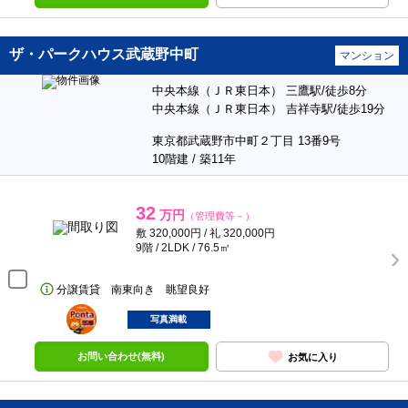
ザ・パークハウス武蔵野中町
マンション
中央本線（ＪＲ東日本） 三鷹駅/徒歩8分
中央本線（ＪＲ東日本） 吉祥寺駅/徒歩19分
東京都武蔵野市中町２丁目 13番9号
10階建 / 築11年
32
万円
（管理費等－）
敷 320,000円 / 礼 320,000円
9階 / 2LDK / 76.5㎡
分譲賃貸 南東向き 眺望良好
ポンタ
部屋
写真満載
お問い合わせ(無料)
お気に入り