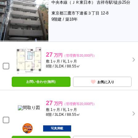
中央本線（ＪＲ東日本） 吉祥寺駅/徒歩25分
東京都三鷹市下連雀３丁目 12-8
9階建 / 築18年
27
万円
（管理費等20,000円）
敷 1ヶ月 / 礼 1ヶ月
8階 / 3LDK / 88.55㎡
お問い合わせ(無料)
お気に入り
27
万円
（管理費等20,000円）
敷 1ヶ月 / 礼 1ヶ月
8階 / 3LDK / 88.55㎡
ポンタ
部屋
写真満載