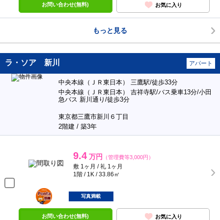
お問い合わせ(無料)
お気に入り
もっと見る
ラ・ソア 新川
アパート
中央本線（ＪＲ東日本） 三鷹駅/徒歩33分
中央本線（ＪＲ東日本） 吉祥寺駅/バス乗車13分/小田
急バス 新川通り/徒歩3分
東京都三鷹市新川６丁目
2階建 / 築3年
9.4
万円
（管理費等3,000円）
敷 1ヶ月 / 礼 1ヶ月
1階 / 1K / 33.86㎡
ポンタ
部屋
写真満載
お問い合わせ(無料)
お気に入り