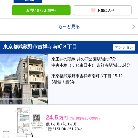
お問い合わせ(無料)
お気に入り
もっと見る
東京都武蔵野市吉祥寺南町３丁目
マンション
京王井の頭線 井の頭公園駅/徒歩7分
中央本線（ＪＲ東日本） 吉祥寺駅/徒歩14分
東京都武蔵野市吉祥寺南町３丁目 15-12
3階建 / 築5年
24.5
万円
（管理費等10,000円）
敷 1ヶ月 / 礼 1ヶ月
1階 / 1SLDK / 51.78㎡