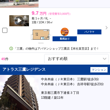
9.7
万円
（管理費等3,000円）
敷 1ヶ月 / 礼 －
1階 / 1DK / 36㎡
ポンタ
部屋
パノラマ
動画あり
「三鷹」の物件はアパマンショップ三鷹店【本社直営店】まで！
45
件
アトラス三鷹レジデンス
マンション
中央本線（ＪＲ東日本） 三鷹駅/徒歩3分
中央本線（ＪＲ東日本） 吉祥寺駅/徒歩23分
東京都三鷹市下連雀３丁目
13階建 / 築11年