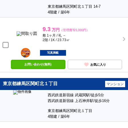
東京都練馬区関町北１丁目 14-7
4階建 / 築6年
9.3
万円
（管理費等5,000円）
敷 1ヶ月 / 礼 －
2階 / 1K / 23.73㎡
ポンタ
部屋
写真満載
お問い合わせ(無料)
お気に入り
東京都練馬区関町北１丁目
マンション
西武鉄道新宿線 武蔵関駅/徒歩5分
西武鉄道新宿線 上石神井駅/徒歩16分
東京都練馬区関町北１丁目
4階建 / 築6年