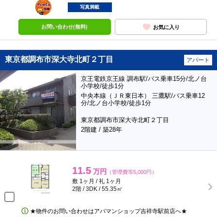
ポンタ
部屋
写真満載
お問い合わせ(無料)
お気に入り
東京都調布市深大寺北町２丁目
アパート
京王電鉄京王線 調布駅/バス乗車15分/北ノ台
小学校/徒歩1分
中央本線（ＪＲ東日本） 三鷹駅/バス乗車12
分/北ノ台小学校/徒歩1分
東京都調布市深大寺北町２丁目
2階建 / 築28年
11.5
万円
（管理費等5,000円）
敷 1ヶ月 / 礼 1ヶ月
2階 / 3DK / 55.35㎡
★物件のお問い合わせはアパマンショップ吉祥寺駅前店へ★