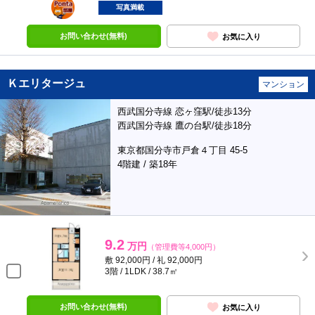
部屋
写真満載
お問い合わせ(無料)
お気に入り
Ｋエリタージュ
マンション
西武国分寺線 恋ヶ窪駅/徒歩13分
西武国分寺線 鷹の台駅/徒歩18分
東京都国分寺市戸倉４丁目 45-5
4階建 / 築18年
9.2
万円
（管理費等4,000円）
敷 92,000円 / 礼 92,000円
3階 / 1LDK / 38.7㎡
お問い合わせ(無料)
お気に入り