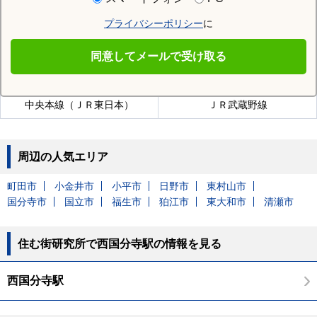
国分寺駅
恋ヶ窪駅
プライバシーポリシー
に
同意してメールで受け取る
西国分寺駅を通る沿線
中央本線（ＪＲ東日本）
ＪＲ武蔵野線
周辺の人気エリア
町田市
小金井市
小平市
日野市
東村山市
国分寺市
国立市
福生市
狛江市
東大和市
清瀬市
住む街研究所で西国分寺駅の情報を見る
西国分寺駅