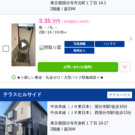
東京都国分寺市北町１丁目 14-1
2階建 / 築33年
3.35
万円
（管理費等2,000円）
敷 － / 礼 －
2階 / 1K / 19.86㎡
写真満載
パノラマ
動画あり
お問い合わせ(無料)
★☆嬉しい敷金・礼金ゼロ！大型バイク駐輪相談☆★
テラスヒルサイド
テラスハウス
中央本線（ＪＲ東日本） 国分寺駅/徒歩10分
中央本線（ＪＲ東日本） 西国分寺駅/徒歩13分
東京都国分寺市泉町１丁目 10-17
2階建 / 築26年