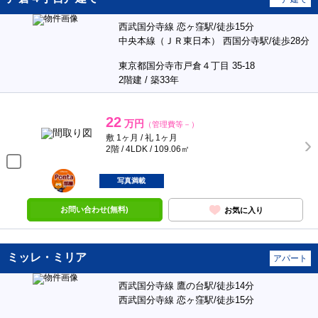
西武国分寺線 恋ヶ窪駅/徒歩15分
中央本線（ＪＲ東日本） 西国分寺駅/徒歩28分
東京都国分寺市戸倉４丁目 35-18
2階建 / 築33年
22
万円
（管理費等－）
敷 1ヶ月 / 礼 1ヶ月
2階 / 4LDK / 109.06㎡
ポンタ
部屋
写真満載
お問い合わせ(無料)
お気に入り
ミッレ・ミリア
アパート
西武国分寺線 鷹の台駅/徒歩14分
西武国分寺線 恋ヶ窪駅/徒歩15分