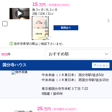
15
万円
（管理費等3,000円）
敷 3ヶ月 / 礼 2ヶ月
2階 / 1DK / 31㎡
動画あり
造作等希望の際はご相談下さいませ。
502
件
国分寺ハウス
マンション
中央本線（ＪＲ東日本） 国分寺駅/徒歩5分
中央本線（ＪＲ東日本） 西国分寺駅/徒歩15分
東京都国分寺市本町３丁目 7-22
6階建 / 築45年
25
万円
（管理費等15,000円）