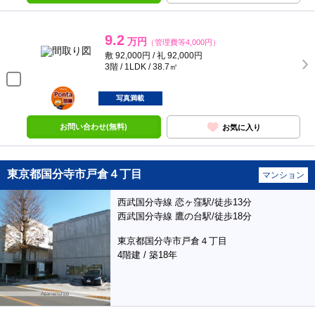
9.2
万円
（管理費等4,000円）
敷 92,000円 / 礼 92,000円
3階 / 1LDK / 38.7㎡
ポンタ
部屋
写真満載
お問い合わせ(無料)
お気に入り
東京都国分寺市戸倉４丁目
マンション
西武国分寺線 恋ヶ窪駅/徒歩13分
西武国分寺線 鷹の台駅/徒歩18分
東京都国分寺市戸倉４丁目
4階建 / 築18年