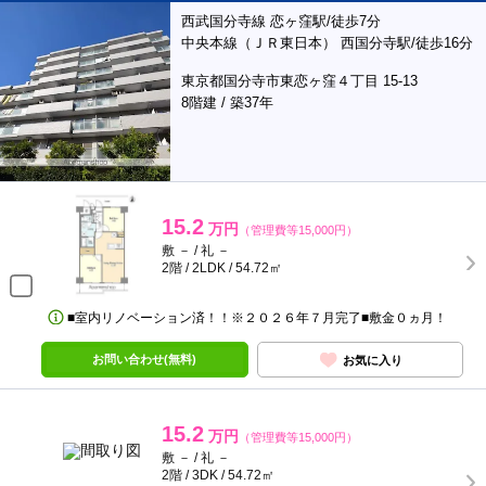
西武国分寺線 恋ヶ窪駅/徒歩7分
中央本線（ＪＲ東日本） 西国分寺駅/徒歩16分
東京都国分寺市東恋ヶ窪４丁目 15-13
8階建 / 築37年
15.2
万円
（管理費等15,000円）
敷 － / 礼 －
2階 / 2LDK / 54.72㎡
■室内リノベーション済！！※２０２６年７月完了■敷金０ヵ月！
お問い合わせ(無料)
お気に入り
15.2
万円
（管理費等15,000円）
敷 － / 礼 －
2階 / 3DK / 54.72㎡