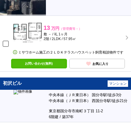
13
万円
（管理費等－）
敷 － / 礼 1ヶ月
2階 / 2LDK / 57.95㎡
ミサワホーム施工の２ＬＤＫテラスハウスペット飼育相談物件です
お問い合わせ(無料)
お気に入り
初沢ビル
マンション
中央本線（ＪＲ東日本） 国分寺駅/徒歩3分
中央本線（ＪＲ東日本） 西国分寺駅/徒歩21分
東京都国分寺市南町３丁目 11-2
6階建 / 築37年