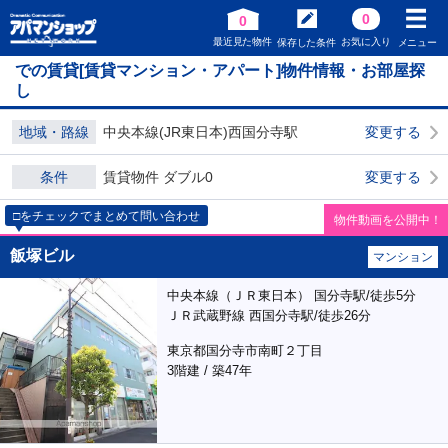
0
0
最近見た物件
お気に入り
保存した条件
メニュー
での賃貸[賃貸マンション・アパート]物件情報・お部屋探
し
地域・路線
中央本線(JR東日本)西国分寺駅
変更する
条件
賃貸物件 ダブル0
変更する
□をチェックでまとめて問い合わせ
物件動画を公開中！
飯塚ビル
マンション
中央本線（ＪＲ東日本） 国分寺駅/徒歩5分
ＪＲ武蔵野線 西国分寺駅/徒歩26分
東京都国分寺市南町２丁目
3階建 / 築47年