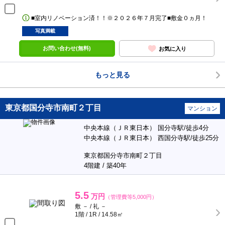
■室内リノベーション済！！※２０２６年７月完了■敷金０ヵ月！
写真満載
お問い合わせ(無料)
お気に入り
もっと見る
東京都国分寺市南町２丁目
マンション
中央本線（ＪＲ東日本） 国分寺駅/徒歩4分
中央本線（ＪＲ東日本） 西国分寺駅/徒歩25分
東京都国分寺市南町２丁目
4階建 / 築40年
5.5
万円
（管理費等5,000円）
敷 － / 礼 －
1階 / 1R / 14.58㎡