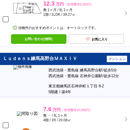
12.3
万円
（管理費等5,000円）
敷 1ヶ月 / 礼 1ヶ月
1階 / 1LDK / 39.27㎡
当物件のおすすめポイントは、オートロックです。
お問い合わせ(無料)
お気に入り
Ｌｕｄｅｎｓ練馬高野台ＭＡＸＩＶ
マンション
西武池袋・豊島線 練馬高野台駅/徒歩5分
西武池袋・豊島線 石神井公園駅/徒歩12分
東京都練馬区石神井町１丁目 8-2
5階建 / 築4年
7.6
万円
（管理費等10,000円）
敷 － / 礼 1ヶ月
4階 / 1R / 20.08㎡
ポンタ