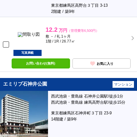
東京都練馬区高野台３丁目 3-13
2階建 / 築9年
12.2
万円
（管理費等6,500円）
敷 － / 礼 1ヶ月
1階 / 1R / 26.77㎡
写真満載
お問い合わせ(無料)
お気に入り
エミリブ石神井公園
マンション
西武池袋・豊島線 石神井公園駅/徒歩1分
西武池袋・豊島線 練馬高野台駅/徒歩15分
東京都練馬区石神井町３丁目 23-9
14階建 / 築9年