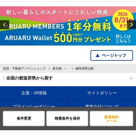
Previous
賃貸・不動産アパマンショップ
東京都
練馬高野台駅
全国の都道府県から探す
企業・IR情報
サイトポリシー
プライバシーポリシー
運営会社について
新着物件
条件変更
検索条件を保存
©APAMAN Co.,Ltd.
メール