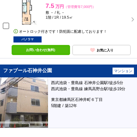
7.5
万円
（管理費等7,000円）
敷 － / 礼 －
1階 / 1R / 19.5㎡
オートロック付きです！防犯面に配慮しております！
パノラマ
お問い合わせ(無料)
お気に入り
ファブール石神井公園
マンション
西武池袋・豊島線 石神井公園駅/徒歩5分
西武池袋・豊島線 練馬高野台駅/徒歩19分
東京都練馬区石神井町６丁目
5階建 / 築12年