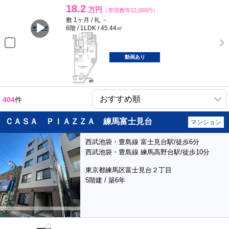
18.2
万円
（管理費等12,000円）
敷 1ヶ月 / 礼 －
6階 / 1LDK / 45.44㎡
動画あり
404
件
ＣＡＳＡ ＰＩＡＺＺＡ 練馬富士見台
マンション
西武池袋・豊島線 富士見台駅/徒歩6分
西武池袋・豊島線 練馬高野台駅/徒歩10分
東京都練馬区富士見台２丁目
5階建 / 築6年