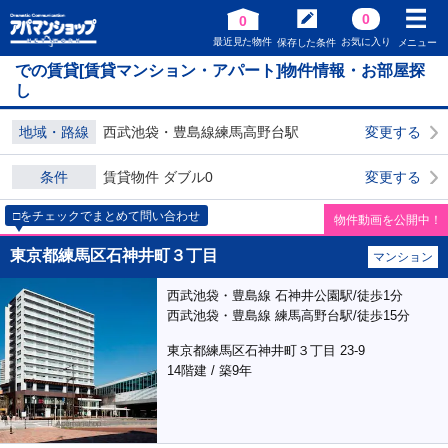
0
0
最近見た物件
お気に入り
保存した条件
メニュー
での賃貸[賃貸マンション・アパート]物件情報・お部屋探
し
地域・路線
西武池袋・豊島線練馬高野台駅
変更する
条件
賃貸物件 ダブル0
変更する
□をチェックでまとめて問い合わせ
物件動画を公開中！
東京都練馬区石神井町３丁目
マンション
西武池袋・豊島線 石神井公園駅/徒歩1分
西武池袋・豊島線 練馬高野台駅/徒歩15分
東京都練馬区石神井町３丁目 23-9
14階建 / 築9年