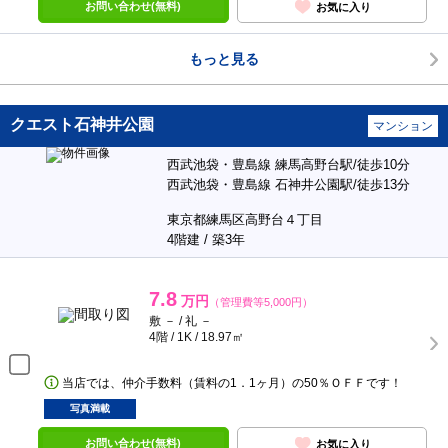
お問い合わせ(無料)
お気に入り
もっと見る
クエスト石神井公園
マンション
西武池袋・豊島線 練馬高野台駅/徒歩10分
西武池袋・豊島線 石神井公園駅/徒歩13分
東京都練馬区高野台４丁目
4階建 / 築3年
7.8
万円
（管理費等5,000円）
敷 － / 礼 －
4階 / 1K / 18.97㎡
当店では、仲介手数料（賃料の1．1ヶ月）の50％ＯＦＦです！
写真満載
お問い合わせ(無料)
お気に入り