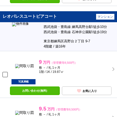
レオパレスユートピアコート
マンション
西武池袋・豊島線 練馬高野台駅/徒歩10分
西武池袋・豊島線 石神井公園駅/徒歩19分
東京都練馬区高野台２丁目 9-7
4階建 / 築16年
9
万円
（管理費等8,500円）
敷 － / 礼 1ヶ月
1階 / 1K / 19.87㎡
写真満載
お問い合わせ(無料)
お気に入り
9.5
万円
（管理費等8,500円）
敷 － / 礼 1ヶ月