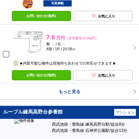
部屋
写真満載
お問い合わせ(無料)
お気に入り
7.6
万円
（管理費等10,000円）
敷 － / 礼 －
4階 / 1R / 20.08㎡
★内覧可能な物件は現地待ち合わせでの対応ができます★
お問い合わせ(無料)
お気に入り
もっと見る
ルーブル練馬高野台参番館
マンション
西武池袋・豊島線 練馬高野台駅/徒歩8分
西武池袋・豊島線 石神井公園駅/徒歩13分