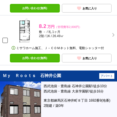
お問い合わせ(無料)
お気に入り
8.2
万円
（管理費等2,000円）
敷 － / 礼 1ヶ月
2階 / 1K / 26.49㎡
ミサワホーム施工、Ｊ－ＣＯＭネット無料、電動シャッター付
お問い合わせ(無料)
お気に入り
Ｍｙ Ｒｏｏｔｓ 石神井公園
アパート
西武池袋・豊島線 石神井公園駅/徒歩10分
西武池袋・豊島線 大泉学園駅/徒歩16分
東京都練馬区石神井町８丁目 1692番9(地番)
2階建 / 築0年