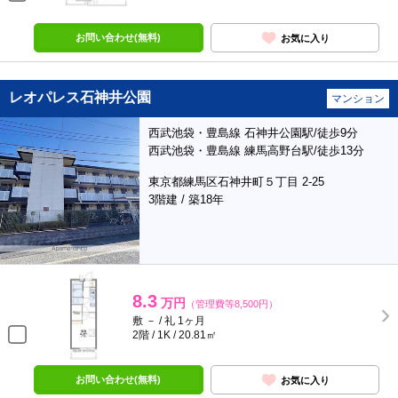
お問い合わせ(無料)
お気に入り
レオパレス石神井公園
マンション
西武池袋・豊島線 石神井公園駅/徒歩9分
西武池袋・豊島線 練馬高野台駅/徒歩13分
東京都練馬区石神井町５丁目 2-25
3階建 / 築18年
8.3
万円
（管理費等8,500円）
敷 － / 礼 1ヶ月
2階 / 1K / 20.81㎡
お問い合わせ(無料)
お気に入り