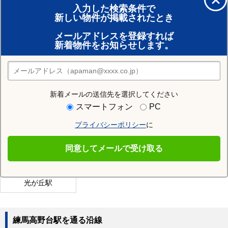
入力した検索条件で
新しい物件が掲載されたとき
賃貸のプロがお部屋探し！
メールアドレスを登録すれば
おまかせ物件リクエスト
新着物件をお知らせします。
住みたい街の店舗を探す
店舗検索
新着メールの送信先を選択してください
近隣の駅
スマートフォン
PC
地下鉄赤塚駅
平和台駅
氷川台駅
プライバシーポリシー
に
中村橋駅
豊島園駅
上石神井駅
同意してメールで受け取る
桜台駅
富士見台駅
練馬駅
光が丘駅
練馬高野台駅を通る沿線