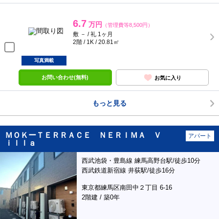
6.7
万円
（管理費等8,500円）
敷 － / 礼 1ヶ月
2階 / 1K / 20.81㎡
写真満載
お問い合わせ(無料)
お気に入り
もっと見る
ＭＯＫーＴＥＲＲＡＣＥ ＮＥＲＩＭＡ Ｖ
アパート
ｉｌｌａ
西武池袋・豊島線 練馬高野台駅/徒歩10分
西武鉄道新宿線 井荻駅/徒歩16分
東京都練馬区南田中２丁目 6-16
2階建 / 築0年