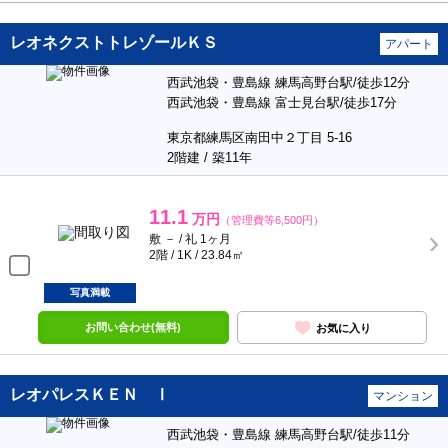
レオネクストトレゾールＫＳ
アパート
西武池袋・豊島線 練馬高野台駅/徒歩12分
西武池袋・豊島線 富士見台駅/徒歩17分
東京都練馬区南田中２丁目 5-16
2階建 / 築11年
11.1
万円
（管理費等6,500円）
敷 － / 礼 1ヶ月
2階 / 1K / 23.84㎡
写真満載
お問い合わせ(無料)
お気に入り
レオパレスＫＥＮ Ⅰ
マンション
西武池袋・豊島線 練馬高野台駅/徒歩11分