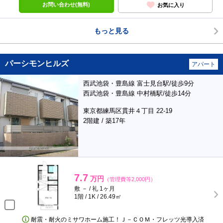
お問い合わせ(無料)
お気に入り
もっと見る
パーシモンヒルズ
アパート
西武池袋・豊島線 富士見台駅/徒歩9分
西武池袋・豊島線 中村橋駅/徒歩14分
東京都練馬区貫井４丁目 22-19
2階建 / 築17年
7.7
万円
（管理費等2,000円）
敷 － / 礼 1ヶ月
1階 / 1K / 26.49㎡
耐震・耐火のミサワホーム施工！Ｊ－ＣＯＭ・フレッツ光導入済