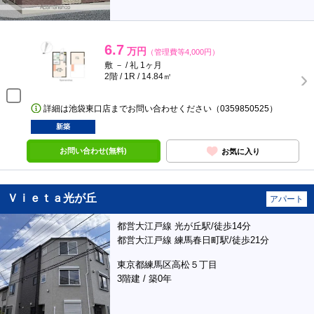
6.7
万円
（管理費等4,000円）
敷 － / 礼 1ヶ月
2階 / 1R / 14.84㎡
詳細は池袋東口店までお問い合わせください（0359850525）
新築
お問い合わせ(無料)
お気に入り
Ｖｉｅｔａ光が丘
アパート
都営大江戸線 光が丘駅/徒歩14分
都営大江戸線 練馬春日町駅/徒歩21分
東京都練馬区高松５丁目
3階建 / 築0年