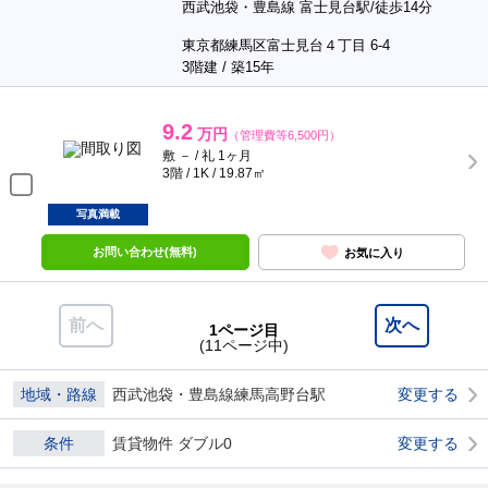
西武池袋・豊島線 富士見台駅/徒歩14分
東京都練馬区富士見台４丁目 6-4
3階建 / 築15年
9.2
万円
（管理費等6,500円）
敷 － / 礼 1ヶ月
3階 / 1K / 19.87㎡
写真満載
お問い合わせ(無料)
お気に入り
前へ
次へ
1ページ目
(11ページ中)
地域・路線
西武池袋・豊島線練馬高野台駅
変更する
条件
賃貸物件 ダブル0
変更する