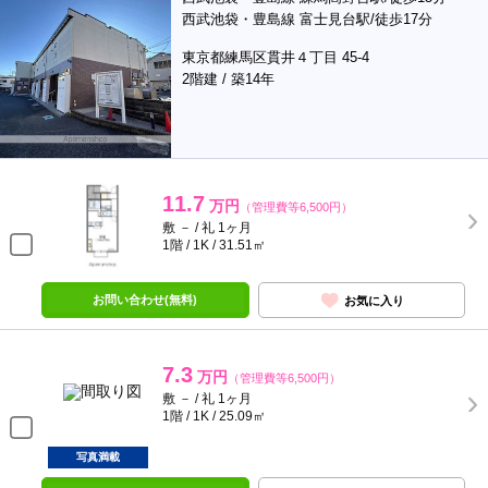
西武池袋・豊島線 富士見台駅/徒歩17分
東京都練馬区貫井４丁目 45-4
2階建 / 築14年
11.7
万円
（管理費等6,500円）
敷 － / 礼 1ヶ月
1階 / 1K / 31.51㎡
お問い合わせ(無料)
お気に入り
7.3
万円
（管理費等6,500円）
敷 － / 礼 1ヶ月
1階 / 1K / 25.09㎡
写真満載