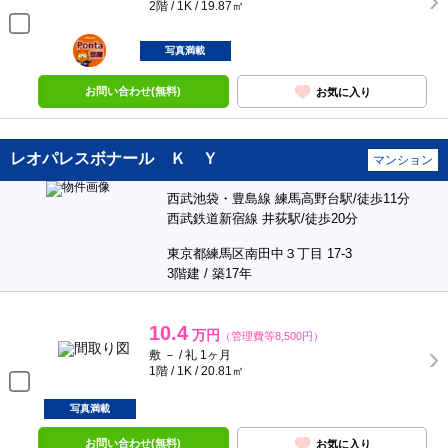
2階 / 1K / 19.87㎡
ポンタ
部屋
写真満載
お問い合わせ(無料)
お気に入り
レオパレスボナール Ｋ Ｙ
マンション
西武池袋・豊島線 練馬高野台駅/徒歩11分
西武鉄道新宿線 井荻駅/徒歩20分
東京都練馬区南田中３丁目 17-3
3階建 / 築17年
10.4
万円
（管理費等8,500円）
敷 － / 礼 1ヶ月
1階 / 1K / 20.81㎡
写真満載
お問い合わせ(無料)
お気に入り