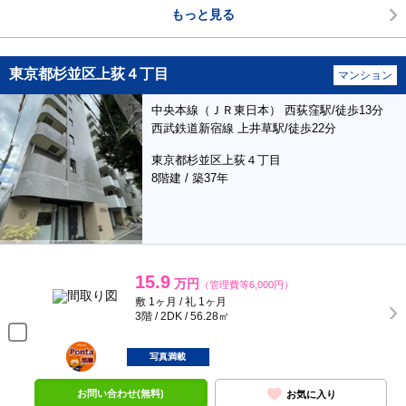
もっと見る
東京都杉並区上荻４丁目
マンション
中央本線（ＪＲ東日本） 西荻窪駅/徒歩13分
西武鉄道新宿線 上井草駅/徒歩22分
東京都杉並区上荻４丁目
8階建 / 築37年
15.9
万円
（管理費等6,000円）
敷 1ヶ月 / 礼 1ヶ月
3階 / 2DK / 56.28㎡
ポンタ
部屋
写真満載
お問い合わせ(無料)
お気に入り