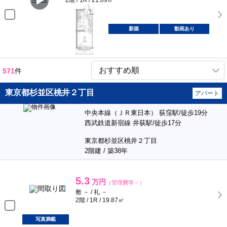
2階 / 1K / 21.09㎡
新築
動画あり
571
件
東京都杉並区桃井２丁目
アパート
中央本線（ＪＲ東日本） 荻窪駅/徒歩19分
西武鉄道新宿線 井荻駅/徒歩17分
東京都杉並区桃井２丁目
2階建 / 築38年
5.3
万円
（管理費等－）
敷 － / 礼 －
2階 / 1R / 19.87㎡
写真満載