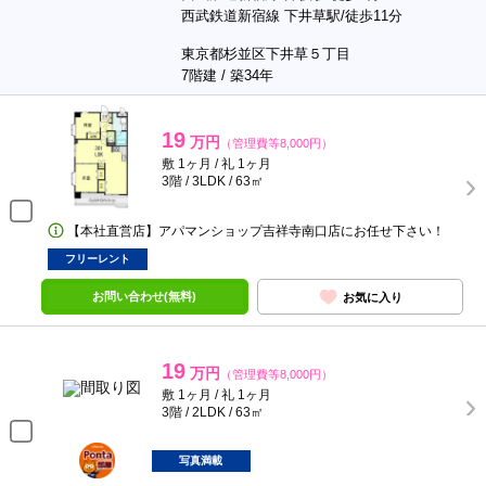
西武鉄道新宿線 下井草駅/徒歩11分
東京都杉並区下井草５丁目
7階建 / 築34年
19
万円
（管理費等8,000円）
敷 1ヶ月 / 礼 1ヶ月
3階 / 3LDK / 63㎡
【本社直営店】アパマンショップ吉祥寺南口店にお任せ下さい！
フリーレント
お問い合わせ(無料)
お気に入り
19
万円
（管理費等8,000円）
敷 1ヶ月 / 礼 1ヶ月
3階 / 2LDK / 63㎡
ポンタ
部屋
写真満載