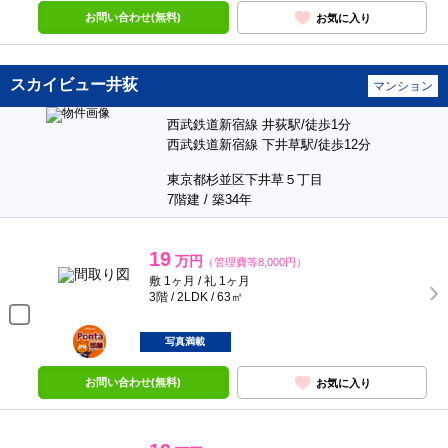
お問い合わせ(無料)
お気に入り
スカイビュー井荻
マンション
西武鉄道新宿線 井荻駅/徒歩1分
西武鉄道新宿線 下井草駅/徒歩12分
東京都杉並区下井草５丁目
7階建 / 築34年
19
万円
（管理費等8,000円）
敷 1ヶ月 / 礼 1ヶ月
3階 / 2LDK / 63㎡
ポンタ
部屋
写真満載
お問い合わせ(無料)
お気に入り