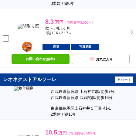
3階建 / 築0年
8.3
万円
（管理費等3,000円）
敷 － / 礼 1ヶ月
2階 / 1K / 21.7㎡
ポンタ
部屋
新築
写真満載
お問い合わせ(無料)
お気に入り
レオネクストアルソーレ
アパート
西武鉄道新宿線 上石神井駅/徒歩7分
西武鉄道新宿線 武蔵関駅/徒歩16分
東京都練馬区上石神井１丁目 41-1
2階建 / 築13年
10.5
万円
（管理費等6,500円）