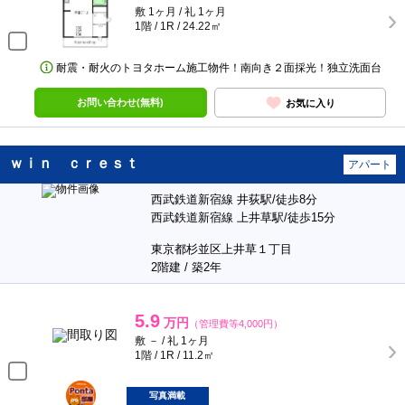
敷 1ヶ月 / 礼 1ヶ月
1階 / 1R / 24.22㎡
耐震・耐火のトヨタホーム施工物件！南向き２面採光！独立洗面台
お問い合わせ(無料)
お気に入り
ｗｉｎ ｃｒｅｓｔ
アパート
西武鉄道新宿線 井荻駅/徒歩8分
西武鉄道新宿線 上井草駅/徒歩15分
東京都杉並区上井草１丁目
2階建 / 築2年
5.9
万円
（管理費等4,000円）
敷 － / 礼 1ヶ月
1階 / 1R / 11.2㎡
ポンタ
部屋
写真満載