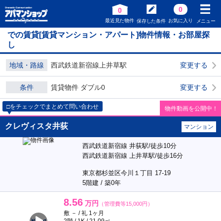
0
0
最近見た物件
お気に入り
保存した条件
メニュー
での賃貸[賃貸マンション・アパート]物件情報・お部屋探
し
地域・路線
西武鉄道新宿線上井草駅
変更する
条件
賃貸物件 ダブル0
変更する
□をチェックでまとめて問い合わせ
物件動画を公開中！
クレヴィスタ井荻
マンション
西武鉄道新宿線 井荻駅/徒歩10分
西武鉄道新宿線 上井草駅/徒歩16分
東京都杉並区今川１丁目 17-19
5階建 / 築0年
8.56
万円
（管理費等15,000円）
敷 － / 礼 1ヶ月