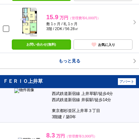
15.9
万円
（管理費等6,000円）
敷 1ヶ月 / 礼 1ヶ月
3階 / 2DK / 56.28㎡
お問い合わせ(無料)
お気に入り
もっと見る
ＦＥＲＩＯ上井草
アパート
西武鉄道新宿線 上井草駅/徒歩4分
西武鉄道新宿線 井荻駅/徒歩14分
東京都杉並区上井草３丁目
3階建 / 築0年
8.3
万円
（管理費等3,000円）