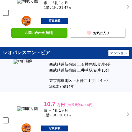
敷 － / 礼 1ヶ月
1階 / 1K / 21.47㎡
ポンタ
部屋
写真満載
お問い合わせ(無料)
お気に入り
レオパレスエントピア
マンション
西武鉄道新宿線 上石神井駅/徒歩4分
西武鉄道新宿線 上井草駅/徒歩13分
東京都練馬区上石神井１丁目 4-20
3階建 / 築14年
10.7
万円
（管理費等6,500円）
敷 － / 礼 1ヶ月
1階 / 1K / 20.81㎡
ポンタ
部屋
写真満載