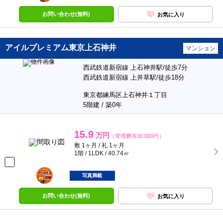
お問い合わせ(無料)
お気に入り
アイルプレミアム東京上石神井
マンション
西武鉄道新宿線 上石神井駅/徒歩7分
西武鉄道新宿線 上井草駅/徒歩18分
東京都練馬区上石神井１丁目
5階建 / 築0年
15.9
万円
（管理費等30,000円）
敷 1ヶ月 / 礼 1ヶ月
1階 / 1LDK / 40.74㎡
ポンタ
部屋
写真満載
お問い合わせ(無料)
お気に入り