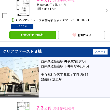
万円
（管理費等4,500円）
敷 60,000円 / 礼 1ヶ月
2階 / 1R / 17㎡
★アパマンショップ吉祥寺駅前店♪0422－22－0020へ★
パノラマ
お問い合わせ(無料)
お気に入り
クリアファーストＢ棟
アパート
西武鉄道新宿線 井荻駅/徒歩3分
西武鉄道新宿線 下井草駅/徒歩8分
東京都杉並区下井草４丁目 29-14
3階建 / 築11年
7.3
万円
（管理費等2,000円）