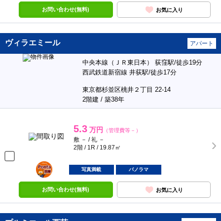
お問い合わせ(無料)
お気に入り
ヴィラエミール
アパート
中央本線（ＪＲ東日本） 荻窪駅/徒歩19分
西武鉄道新宿線 井荻駅/徒歩17分
東京都杉並区桃井２丁目 22-14
2階建 / 築38年
5.3
万円
（管理費等－）
敷 － / 礼 －
2階 / 1R / 19.87㎡
ポンタ
部屋
写真満載
パノラマ
お問い合わせ(無料)
お気に入り