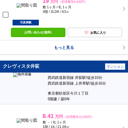
19
万円
（管理費等8,000円）
敷 1ヶ月 / 礼 1ヶ月
3階 / 3LDK / 63㎡
写真満載
お問い合わせ(無料)
お気に入り
もっと見る
クレヴィスタ井荻
マンション
西武鉄道新宿線 井荻駅/徒歩10分
西武鉄道新宿線 上井草駅/徒歩16分
東京都杉並区今川１丁目
5階建 / 築0年
8.41
万円
（管理費等15,000円）
敷 － / 礼 1ヶ月
1階 / 1K / 21.09㎡