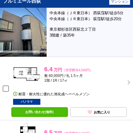
プルミエール西荻
マンション
中央本線（ＪＲ東日本） 西荻窪駅/徒歩5分
中央本線（ＪＲ東日本） 荻窪駅/徒歩20分
東京都杉並区西荻北２丁目
3階建 / 築35年
6.4
万円
（管理費等4,500円）
敷 60,000円 / 礼 1.5ヶ月
1階 / 1R / 17㎡
耐震・耐火性に優れた旭化成ヘーベルメゾン
パノラマ
お問い合わせ(無料)
お気に入り
6.5