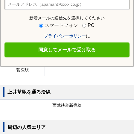
店舗検索
新着メールの送信先を選択してください
近隣の駅
スマートフォン
PC
東高円寺駅
高円寺駅
西荻窪駅
プライバシーポリシー
に
永福町駅
浜田山駅
八幡山駅
同意してメールで受け取る
高井戸駅
久我山駅
下井草駅
荻窪駅
上井草駅を通る沿線
西武鉄道新宿線
周辺の人気エリア