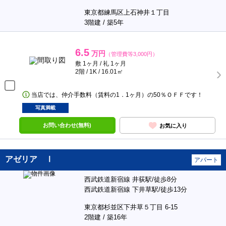
東京都練馬区上石神井１丁目
3階建 / 築5年
6.5
万円
（管理費等3,000円）
敷 1ヶ月 / 礼 1ヶ月
2階 / 1K / 16.01㎡
当店では、仲介手数料（賃料の1．1ヶ月）の50％ＯＦＦです！
写真満載
お問い合わせ(無料)
お気に入り
アゼリア Ⅰ
アパート
西武鉄道新宿線 井荻駅/徒歩8分
西武鉄道新宿線 下井草駅/徒歩13分
東京都杉並区下井草５丁目 6-15
2階建 / 築16年