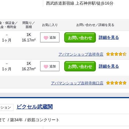
西武鉄道新宿線 上石神井駅/徒歩16分
金・保証金／
間取り／
お気に入り
お問い合わせ／詳細を見る
礼金・権利金
面積
－
1K
詳細を見る
お問い合わせ
追加
1ヶ月
16.17m²
アパマンショップ吉祥寺店
－
1K
詳細を見る
お問い合わせ
追加
1ヶ月
16.27m²
アパマンショップ吉祥寺南口店
ビクセル武蔵関
ンション
建て
/
築34年
/
鉄筋コンクリート