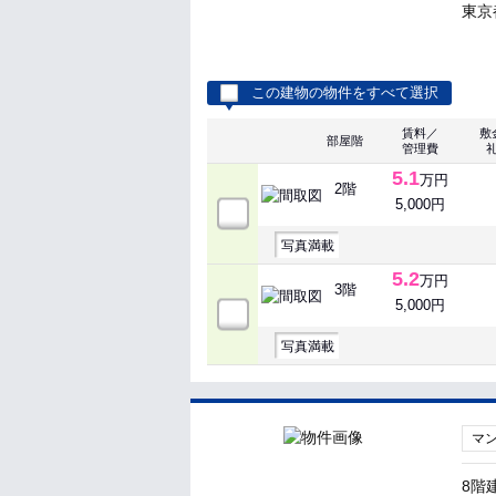
東京
この建物の物件をすべて選択
賃料／
敷
部屋階
管理費
5.1
万円
2階
5,000円
写真満載
5.2
万円
3階
5,000円
写真満載
マ
8階