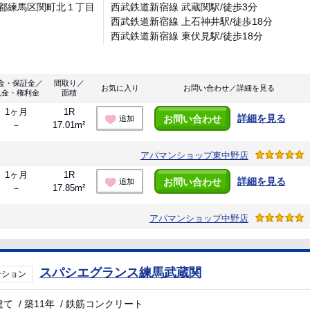
都練馬区関町北１丁目
西武鉄道新宿線 武蔵関駅/徒歩3分
西武鉄道新宿線 上石神井駅/徒歩18分
西武鉄道新宿線 東伏見駅/徒歩18分
金・保証金／
間取り／
お気に入り
お問い合わせ／詳細を見る
礼金・権利金
面積
1ヶ月
1R
詳細を見る
お問い合わせ
追加
－
17.01m²
アパマンショップ東中野店
1ヶ月
1R
詳細を見る
お問い合わせ
追加
－
17.85m²
アパマンショップ中野店
スパシエグランス練馬武蔵関
ンション
建て
/
築11年
/
鉄筋コンクリート