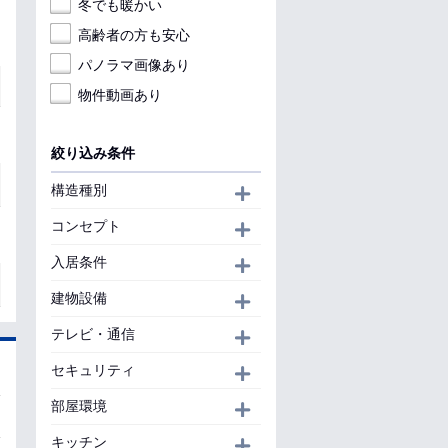
冬でも暖かい
高齢者の方も安心
パノラマ画像あり
物件動画あり
絞り込み条件
構造種別
開く
コンセプト
開く
入居条件
開く
建物設備
開く
テレビ・通信
開く
セキュリティ
開く
部屋環境
開く
キッチン
開く