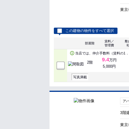
東京
この建物の物件をすべて選択
賃料／
敷
部屋階
管理費
当店では、仲介手数料（賃料の1．
9.4
万円
2階
5,000円
写真満載
ア
3階
東京