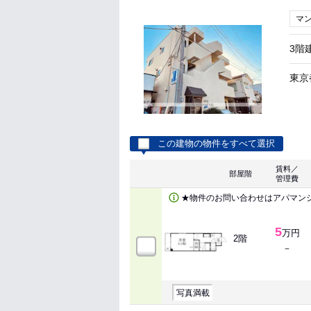
マ
3階
東京
この建物の物件をすべて選択
賃料／
部屋階
管理費
★物件のお問い合わせはアパマン
5
万円
2階
－
写真満載