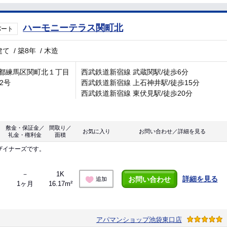
ハーモニーテラス関町北
パート
建て
/
築8年
/
木造
都練馬区関町北１丁目
西武鉄道新宿線 武蔵関駅/徒歩6分
番2号
西武鉄道新宿線 上石神井駅/徒歩15分
西武鉄道新宿線 東伏見駅/徒歩20分
敷金・保証金／
間取り／
お気に入り
お問い合わせ／詳細を見る
礼金・権利金
面積
ザイナーズです。
－
1K
詳細を見る
お問い合わせ
追加
1ヶ月
16.17m²
アパマンショップ池袋東口店