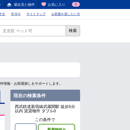
0
件
最近見た物件
お気に入り
中文
한국어
サイトマップ
お部屋を貸したい方
検索
物件情報・お部屋探しをサポートします。
現在の検索条件
西武鉄道新宿線武蔵関駅
徒歩5分
以内 賃貸物件 ダブル0
この条件で
新着物件を