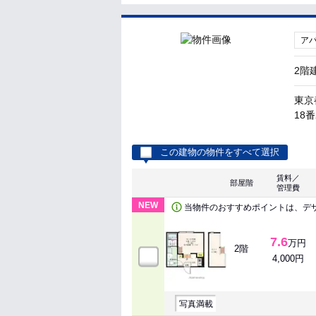
ア
2階
東京
18
この建物の物件をすべて選択
賃料／
部屋階
管理費
NEW
当物件のおすすめポイントは、デ
7.6
万円
2階
4,000円
写真満載