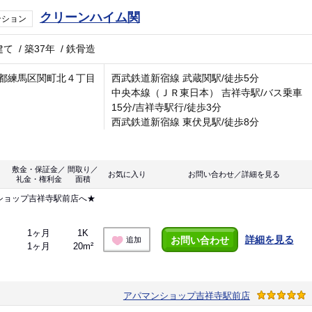
クリーンハイム関
ンション
建て
/
築37年
/
鉄骨造
都練馬区関町北４丁目
西武鉄道新宿線 武蔵関駅/徒歩5分
中央本線（ＪＲ東日本） 吉祥寺駅/バス乗車
15分/吉祥寺駅行/徒歩3分
西武鉄道新宿線 東伏見駅/徒歩8分
敷金・保証金／
間取り／
お気に入り
お問い合わせ／詳細を見る
礼金・権利金
面積
ショップ吉祥寺駅前店へ★
1ヶ月
1K
詳細を見る
お問い合わせ
追加
1ヶ月
20m²
アパマンショップ吉祥寺駅前店