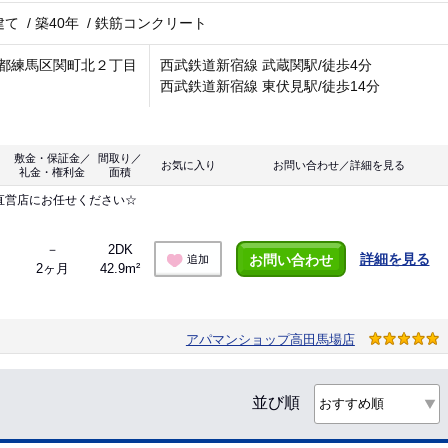
建て
/
築40年
/
鉄筋コンクリート
都練馬区関町北２丁目
西武鉄道新宿線 武蔵関駅/徒歩4分
西武鉄道新宿線 東伏見駅/徒歩14分
敷金・保証金／
間取り／
お気に入り
お問い合わせ／詳細を見る
礼金・権利金
面積
直営店にお任せください☆
－
2DK
詳細を見る
お問い合わせ
追加
2ヶ月
42.9m²
アパマンショップ高田馬場店
並び順