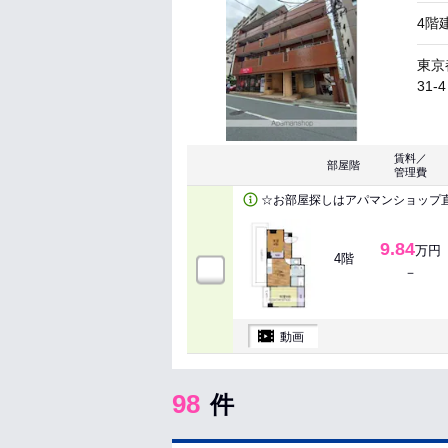
4階
東京
31-4
賃料／
部屋階
管理費
☆お部屋探しはアパマンショップ
9.84
万円
4階
－
動画
98
件