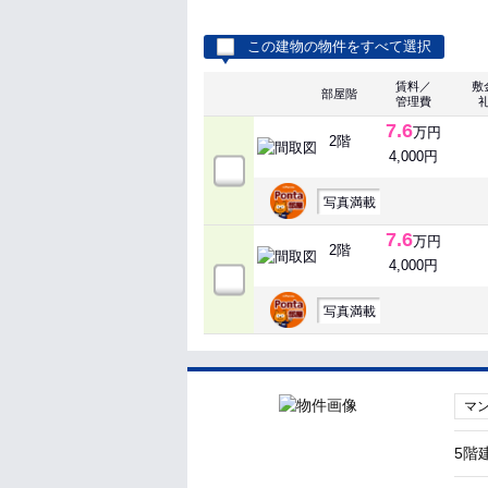
この建物の物件をすべて選択
賃料／
敷
部屋階
管理費
7.6
万円
2階
4,000円
写真満載
7.6
万円
2階
4,000円
写真満載
マ
5階