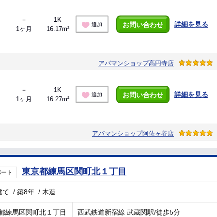
－
1K
詳細を見る
お問い合わせ
追加
1ヶ月
16.17m²
アパマンショップ高円寺店
－
1K
詳細を見る
お問い合わせ
追加
1ヶ月
16.27m²
アパマンショップ阿佐ヶ谷店
東京都練馬区関町北１丁目
パート
建て
/
築8年
/
木造
都練馬区関町北１丁目
西武鉄道新宿線 武蔵関駅/徒歩5分