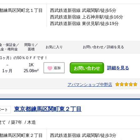
都練馬区関町北１丁目
西武鉄道新宿線 武蔵関駅/徒歩5分
西武鉄道新宿線 上石神井駅/徒歩16分
西武鉄道新宿線 東伏見駅/徒歩19分
金・保証金／
間取り／
お気に入り
お問い合わせ／詳細を見る
礼金・権利金
面積
1ヶ月）の50％ＯＦＦです！
－
1K
詳細を見る
お問い合わせ
追加
1ヶ月
25.08m²
アパマンショップ中野店
東京都練馬区関町東２丁目
パート
建て
/
築7年
/
木造
都練馬区関町東２丁目
西武鉄道新宿線 武蔵関駅/徒歩3分