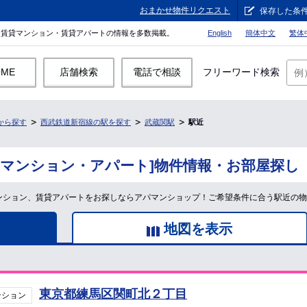
おまかせ物件リクエスト
保存した条
。賃貸マンション・賃貸アパートの情報を多数掲載。
English
簡体中文
繁体
OME
店舗検索
電話で相談
フリーワード検索
から探す
西武鉄道新宿線の駅を探す
武蔵関駅
駅近
貸マンション・アパート]物件情報・お部屋探し
マンション、賃貸アパートをお探しならアパマンショップ！ご希望条件に合う駅近の
地図を表示
東京都練馬区関町北２丁目
ンション