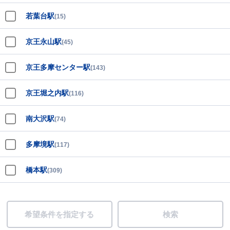
若葉台駅
(15)
京王永山駅
(45)
京王多摩センター駅
(143)
京王堀之内駅
(116)
南大沢駅
(74)
多摩境駅
(117)
橋本駅
(309)
希望条件を指定する
検索