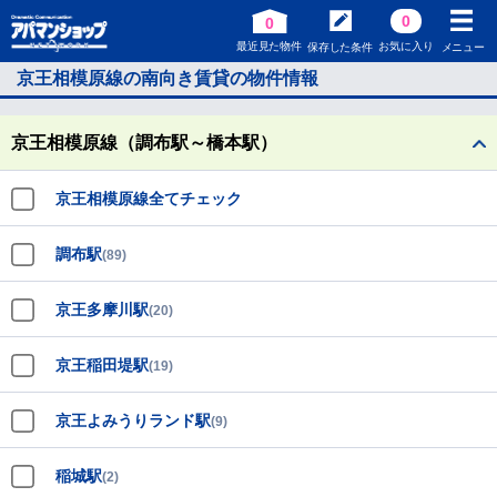
0
0
最近見た物件
お気に入り
保存した条件
メニュー
京王相模原線の南向き賃貸の物件情報
京王相模原線（調布駅～橋本駅）
京王相模原線全てチェック
調布駅
(89)
京王多摩川駅
(20)
京王稲田堤駅
(19)
京王よみうりランド駅
(9)
稲城駅
(2)