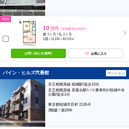
NEW
10
万円
（管理費等4,000円）
敷 1ヶ月 / 礼 1ヶ月
1階 / 1LDK / 40.03㎡
お問い合わせ(無料)
お気に入り
パイン・ヒルズ弐番館
マンション
京王相模原線 稲城駅/徒歩15分
京王相模原線 若葉台駅/バス乗車8分/稲城中央
公園/徒歩1分
東京都稲城市百村 2126-8
3階建 / 築20年