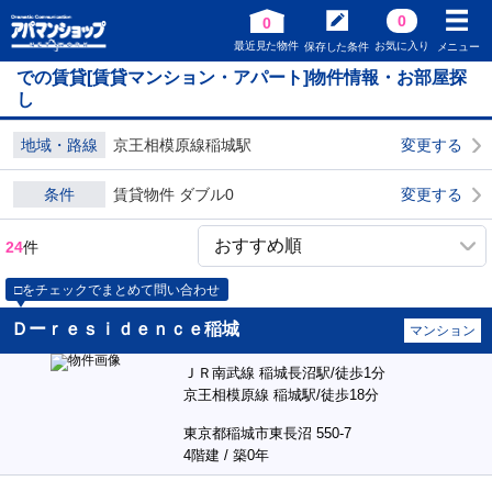
0
0
最近見た物件
お気に入り
保存した条件
メニュー
での賃貸[賃貸マンション・アパート]物件情報・お部屋探
し
地域・路線
京王相模原線稲城駅
変更する
条件
賃貸物件 ダブル0
変更する
24
件
□をチェックでまとめて問い合わせ
Ｄーｒｅｓｉｄｅｎｃｅ稲城
マンション
ＪＲ南武線 稲城長沼駅/徒歩1分
京王相模原線 稲城駅/徒歩18分
東京都稲城市東長沼 550-7
4階建 / 築0年