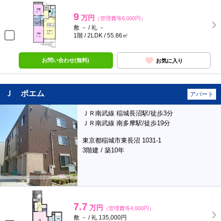
9
万円
（管理費等6,000円）
敷 － / 礼 －
1階 / 2LDK / 55.86㎡
お問い合わせ(無料)
お気に入り
Ｊ ポエム
アパート
ＪＲ南武線 稲城長沼駅/徒歩3分
ＪＲ南武線 南多摩駅/徒歩19分
東京都稲城市東長沼 1031-1
3階建 / 築10年
7.7
万円
（管理費等4,000円）
敷 － / 礼 135,000円