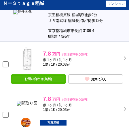
ＮーＳｔａｇｅ稲城
マンション
京王相模原線 稲城駅/徒歩2分
ＪＲ南武線 稲城長沼駅/徒歩13分
東京都稲城市東長沼 3106-4
8階建 / 築5年
7.8
万円
（管理費等9,000円）
敷 1ヶ月 / 礼 1ヶ月
1階 / 1K / 20.03㎡
お問い合わせ(無料)
お気に入り
7.8
万円
（管理費等9,000円）
敷 1ヶ月 / 礼 1ヶ月
1階 / 1K / 20.03㎡
ポンタ
部屋
写真満載