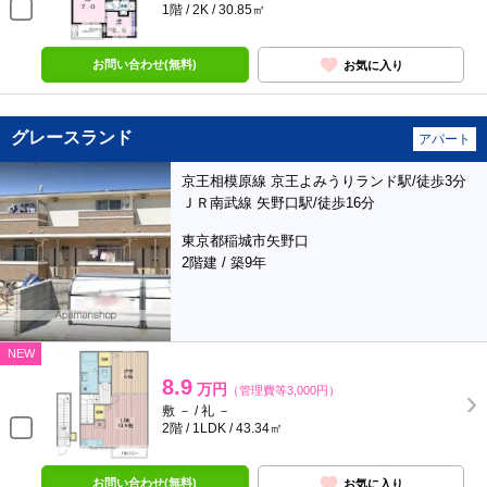
1階 / 2K / 30.85㎡
お問い合わせ(無料)
お気に入り
グレースランド
アパート
京王相模原線 京王よみうりランド駅/徒歩3分
ＪＲ南武線 矢野口駅/徒歩16分
東京都稲城市矢野口
2階建 / 築9年
NEW
8.9
万円
（管理費等3,000円）
敷 － / 礼 －
2階 / 1LDK / 43.34㎡
お問い合わせ(無料)
お気に入り