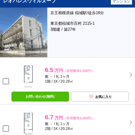
レオパレスヴィルヌーブ
マンション
京王相模原線 稲城駅/徒歩18分
東京都稲城市百村 2115-1
3階建 / 築27年
6.5
万円
（管理費等6,000円）
敷 － / 礼 1ヶ月
1階 / 1K / 20.28㎡
お問い合わせ(無料)
お気に入り
6.7
万円
（管理費等6,000円）
敷 － / 礼 1ヶ月
2階 / 1K / 20.28㎡