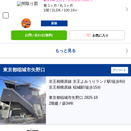
（管理費等7,000円）
敷 1ヶ月 / 礼 1ヶ月
1階 / 2LDK / 100.19㎡
ポンタ
部屋
新築
お問い合わせ(無料)
お気に入り
もっと見る
東京都稲城市矢野口
アパート
京王相模原線 京王よみうりランド駅/徒歩8分
京王相模原線 稲城駅/徒歩15分
東京都稲城市矢野口 2825-18
2階建 / 築34年