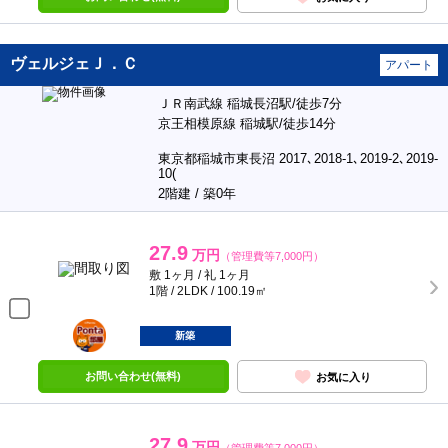
ヴェルジェＪ．Ｃ
アパート
ＪＲ南武線 稲城長沼駅/徒歩7分
京王相模原線 稲城駅/徒歩14分
東京都稲城市東長沼 2017､2018-1､2019-2､2019-
10(
2階建 / 築0年
27.9
万円
（管理費等7,000円）
敷 1ヶ月 / 礼 1ヶ月
1階 / 2LDK / 100.19㎡
ポンタ
部屋
新築
お問い合わせ(無料)
お気に入り
27.9
万円