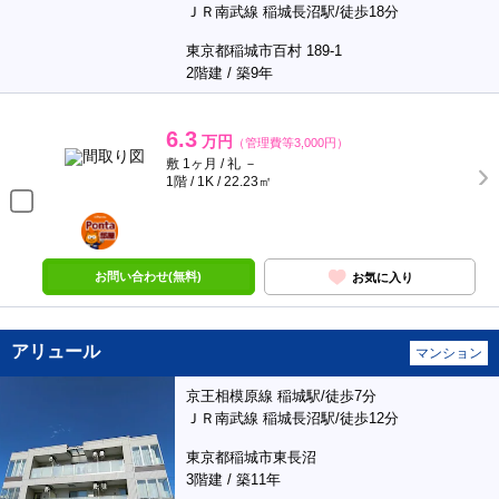
ＪＲ南武線 稲城長沼駅/徒歩18分
東京都稲城市百村 189-1
2階建 / 築9年
6.3
万円
（管理費等3,000円）
敷 1ヶ月 / 礼 －
1階 / 1K / 22.23㎡
ポンタ
部屋
お問い合わせ(無料)
お気に入り
アリュール
マンション
京王相模原線 稲城駅/徒歩7分
ＪＲ南武線 稲城長沼駅/徒歩12分
東京都稲城市東長沼
3階建 / 築11年