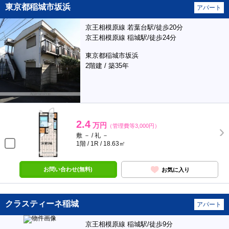
東京都稲城市坂浜
アパート
京王相模原線 若葉台駅/徒歩20分
京王相模原線 稲城駅/徒歩24分
東京都稲城市坂浜
2階建 / 築35年
2.4
万円
（管理費等3,000円）
敷 － / 礼 －
1階 / 1R / 18.63㎡
お問い合わせ(無料)
お気に入り
クラスティーネ稲城
アパート
京王相模原線 稲城駅/徒歩9分