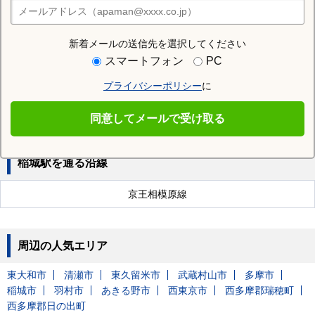
住みたい街の店舗を探す
店舗検索
新着メールの送信先を選択してください
近隣の駅
スマートフォン
PC
南多摩駅
稲城長沼駅
矢野口駅
プライバシーポリシー
に
京王よみうりランド駅
同意してメールで受け取る
稲城駅を通る沿線
京王相模原線
周辺の人気エリア
東大和市
清瀬市
東久留米市
武蔵村山市
多摩市
稲城市
羽村市
あきる野市
西東京市
西多摩郡瑞穂町
西多摩郡日の出町