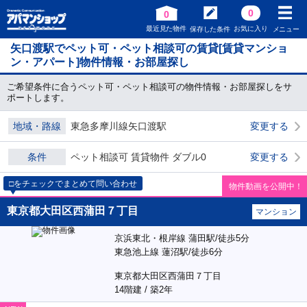
0
0
最近見た物件
お気に入り
保存した条件
メニュー
矢口渡駅でペット可・ペット相談可の賃貸[賃貸マンショ
ン・アパート]物件情報・お部屋探し
ご希望条件に合うペット可・ペット相談可の物件情報・お部屋探しをサ
ポートします。
地域・路線
東急多摩川線矢口渡駅
変更する
条件
ペット相談可 賃貸物件 ダブル0
変更する
□をチェックでまとめて問い合わせ
物件動画を公開中！
東京都大田区西蒲田７丁目
マンション
京浜東北・根岸線 蒲田駅/徒歩5分
東急池上線 蓮沼駅/徒歩6分
東京都大田区西蒲田７丁目
14階建 / 築2年