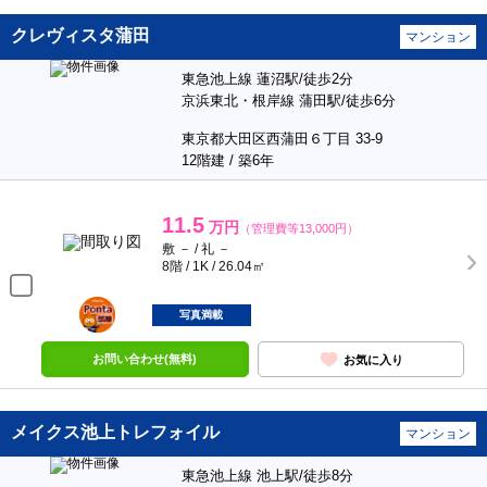
クレヴィスタ蒲田
マンション
東急池上線 蓮沼駅/徒歩2分
京浜東北・根岸線 蒲田駅/徒歩6分
東京都大田区西蒲田６丁目 33-9
12階建 / 築6年
11.5
万円
（管理費等13,000円）
敷 － / 礼 －
8階 / 1K / 26.04㎡
ポンタ
部屋
写真満載
お問い合わせ(無料)
お気に入り
メイクス池上トレフォイル
マンション
東急池上線 池上駅/徒歩8分