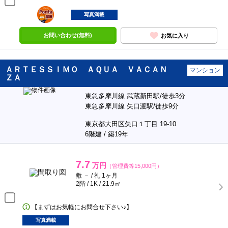
ポンタ
部屋
写真満載
お問い合わせ(無料)
お気に入り
ＡＲＴＥＳＳＩＭＯ ＡＱＵＡ ＶＡＣＡＮ
マンション
ＺＡ
東急多摩川線 武蔵新田駅/徒歩3分
東急多摩川線 矢口渡駅/徒歩9分
東京都大田区矢口１丁目 19-10
6階建 / 築19年
7.7
万円
（管理費等15,000円）
敷 － / 礼 1ヶ月
2階 / 1K / 21.9㎡
【まずはお気軽にお問合せ下さい♪】
写真満載