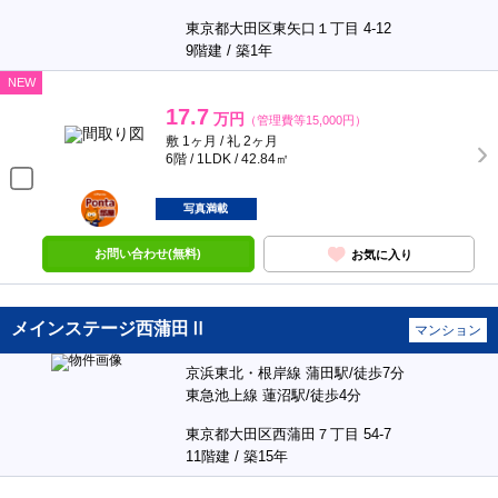
東京都大田区東矢口１丁目 4-12
9階建 / 築1年
NEW
17.7
万円
（管理費等15,000円）
敷 1ヶ月 / 礼 2ヶ月
6階 / 1LDK / 42.84㎡
ポンタ
部屋
写真満載
お問い合わせ(無料)
お気に入り
メインステージ西蒲田Ⅱ
マンション
京浜東北・根岸線 蒲田駅/徒歩7分
東急池上線 蓮沼駅/徒歩4分
東京都大田区西蒲田７丁目 54-7
11階建 / 築15年