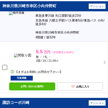
神奈川県川崎市幸区小向仲野町
マンション
東急多摩川線 矢口渡駅/徒歩23分
京急本線 六郷土手駅/バス乗車5分/東急バス 小向/
徒歩6分
神奈川県川崎市幸区小向仲野町
4階建 / 築32年
5.5
万円
（管理費等3,000円）
敷 － / 礼 －
2階 / 1K / 21.09㎡
【まずはお気軽にお問合せ下さい♪】
写真満載
お問い合わせ(無料)
お気に入り
諏訪コーポ川崎
マンション