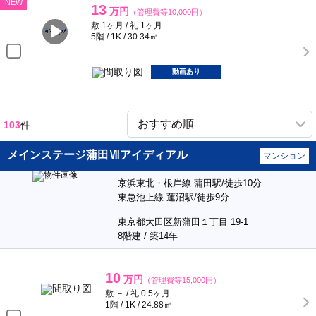
NEW
13
万円
（管理費等10,000円）
敷 1ヶ月 / 礼 1ヶ月
5階 / 1K / 30.34㎡
動画あり
103
件
メインステージ蒲田Ⅶアイディアル
マンション
京浜東北・根岸線 蒲田駅/徒歩10分
東急池上線 蓮沼駅/徒歩9分
東京都大田区新蒲田１丁目 19-1
8階建 / 築14年
10
万円
（管理費等15,000円）
敷 － / 礼 0.5ヶ月
1階 / 1K / 24.88㎡