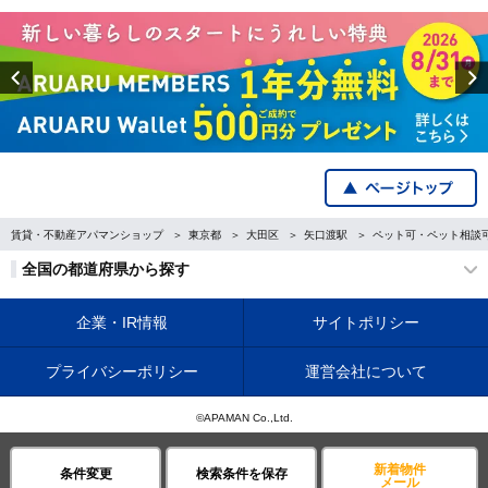
Previous
賃貸・不動産アパマンショップ
東京都
大田区
矢口渡駅
ペット可・ペット相談
全国の都道府県から探す
企業・IR情報
サイトポリシー
プライバシーポリシー
運営会社について
©APAMAN Co.,Ltd.
新着物件
条件変更
検索条件を保存
メール