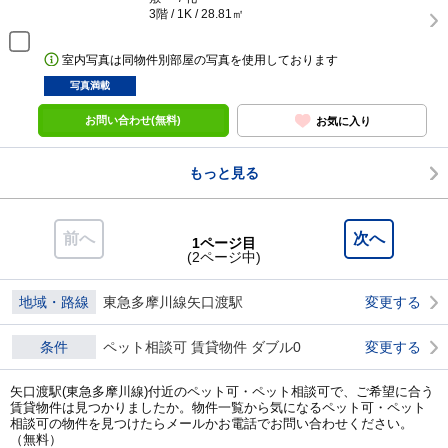
3階 / 1K / 28.81㎡
室内写真は同物件別部屋の写真を使用しております
写真満載
お問い合わせ(無料)
お気に入り
もっと見る
前へ
次へ
1ページ目
(2ページ中)
地域・路線
東急多摩川線矢口渡駅
変更する
条件
ペット相談可 賃貸物件 ダブル0
変更する
矢口渡駅(東急多摩川線)付近のペット可・ペット相談可で、ご希望に合う
賃貸物件は見つかりましたか。物件一覧から気になるペット可・ペット
相談可の物件を見つけたらメールかお電話でお問い合わせください。
（無料）