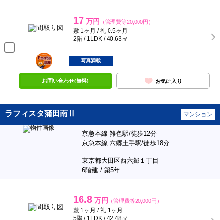
17
万円
（管理費等20,000円）
敷 1ヶ月 / 礼 0.5ヶ月
2階 / 1LDK / 40.63㎡
ポンタ
部屋
写真満載
お問い合わせ(無料)
お気に入り
ラフィスタ蒲田南Ⅱ
マンション
京急本線 雑色駅/徒歩12分
京急本線 六郷土手駅/徒歩18分
東京都大田区西六郷１丁目
6階建 / 築5年
16.8
万円
（管理費等20,000円）
敷 1ヶ月 / 礼 1ヶ月
5階 / 1LDK / 42.48㎡