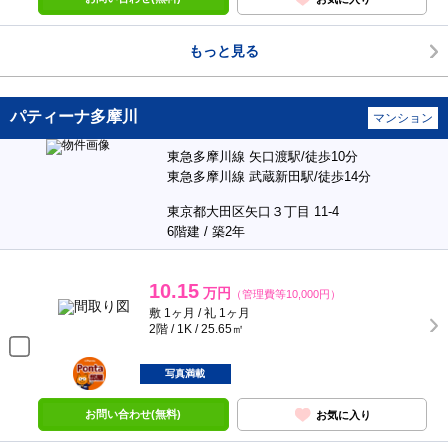
もっと見る
パティーナ多摩川
マンション
東急多摩川線 矢口渡駅/徒歩10分
東急多摩川線 武蔵新田駅/徒歩14分
東京都大田区矢口３丁目 11-4
6階建 / 築2年
10.15
万円
（管理費等10,000円）
敷 1ヶ月 / 礼 1ヶ月
2階 / 1K / 25.65㎡
ポンタ
部屋
写真満載
お問い合わせ(無料)
お気に入り