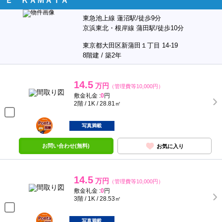
Ｅ ＫＡＭＡＴＡ
東急池上線 蓮沼駅/徒歩9分
京浜東北・根岸線 蒲田駅/徒歩10分
東京都大田区新蒲田１丁目 14-19
8階建 / 築2年
14.5
万円
（管理費等10,000円）
敷金礼金 :
0
円
2階 / 1K / 28.81㎡
ポンタ
部屋
写真満載
お問い合わせ(無料)
お気に入り
14.5
万円
（管理費等10,000円）
敷金礼金 :
0
円
3階 / 1K / 28.53㎡
ポンタ
部屋
写真満載