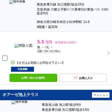
東急多摩川線 矢口渡駅/徒歩23分
京急本線 六郷土手駅/バス乗車5分/東急バス 小向/
徒歩6分
神奈川県川崎市幸区小向仲野町 11-8
4階建 / 築32年
5.5
万円
（管理費等3,000円）
敷 － / 礼 －
2階 / 1K / 21.09㎡
【まずはお気軽にお問合せ下さい♪】
写真満載
お問い合わせ(無料)
お気に入り
オアーゼ池上テラス
マンション
東急池上線 池上駅/徒歩8分
東急多摩川線 矢口渡駅/徒歩13分