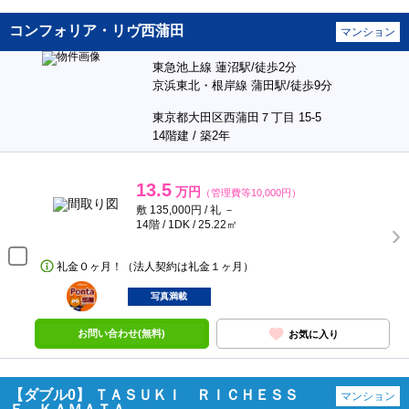
コンフォリア・リヴ西蒲田
マンション
東急池上線 蓮沼駅/徒歩2分
京浜東北・根岸線 蒲田駅/徒歩9分
東京都大田区西蒲田７丁目 15-5
14階建 / 築2年
13.5
万円
（管理費等10,000円）
敷 135,000円 / 礼 －
14階 / 1DK / 25.22㎡
礼金０ヶ月！（法人契約は礼金１ヶ月）
ポンタ
部屋
写真満載
お問い合わせ(無料)
お気に入り
【ダブル0】 ＴＡＳＵＫＩ ＲＩＣＨＥＳＳ
マンション