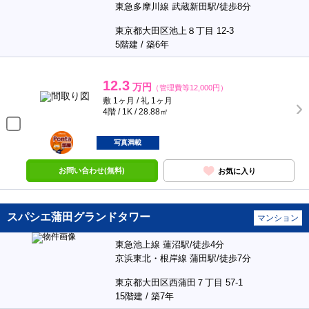
東急多摩川線 武蔵新田駅/徒歩8分
東京都大田区池上８丁目 12-3
5階建 / 築6年
12.3
万円
（管理費等12,000円）
敷 1ヶ月 / 礼 1ヶ月
4階 / 1K / 28.88㎡
ポンタ
部屋
写真満載
お問い合わせ(無料)
お気に入り
スパシエ蒲田グランドタワー
マンション
東急池上線 蓮沼駅/徒歩4分
京浜東北・根岸線 蒲田駅/徒歩7分
東京都大田区西蒲田７丁目 57-1
15階建 / 築7年