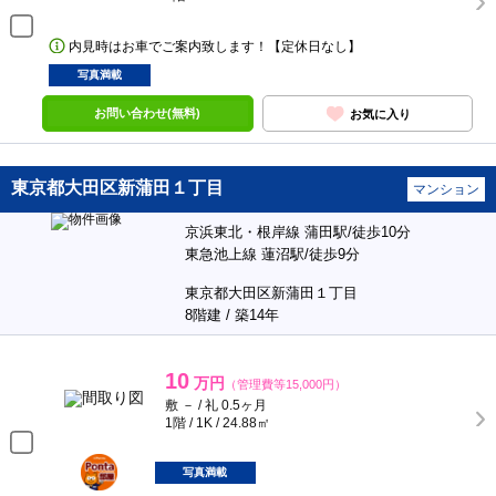
内見時はお車でご案内致します！【定休日なし】
写真満載
お問い合わせ(無料)
お気に入り
東京都大田区新蒲田１丁目
マンション
京浜東北・根岸線 蒲田駅/徒歩10分
東急池上線 蓮沼駅/徒歩9分
東京都大田区新蒲田１丁目
8階建 / 築14年
10
万円
（管理費等15,000円）
敷 － / 礼 0.5ヶ月
1階 / 1K / 24.88㎡
ポンタ
部屋
写真満載