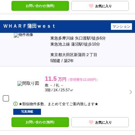
お問い合わせ(無料)
お気に入り
ＷＨＡＲＦ蒲田ｗｅｓｔ
マンション
東急多摩川線 矢口渡駅/徒歩6分
東急池上線 蓮沼駅/徒歩10分
東京都大田区新蒲田２丁目
5階建 / 築2年
11.5
万円
（管理費等12,000円）
敷 － / 礼 －
3階 / 1K / 25.57㎡
★類似物件多数、まとめて全てご案内致します★
写真満載
お問い合わせ(無料)
お気に入り