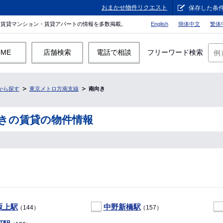
おまかせ物件リクエスト
保存した条
。賃貸マンション・賃貸アパートの情報を多数掲載。
English
簡体中文
繁体
OME
店舗検索
電話で相談
フリーワード検索
から探す
東京メトロ方南支線
南向き
きの賃貸の物件情報
坂上駅
中野新橋駅
（144）
（157）