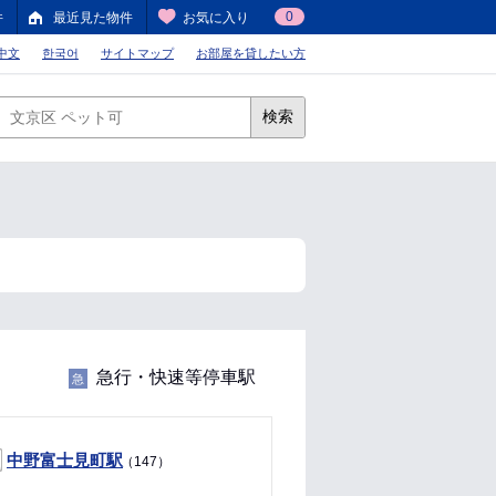
0
件
最近見た物件
お気に入り
中文
한국어
サイトマップ
お部屋を貸したい方
検索
急行・快速等停車駅
急
中野富士見町駅
（147）